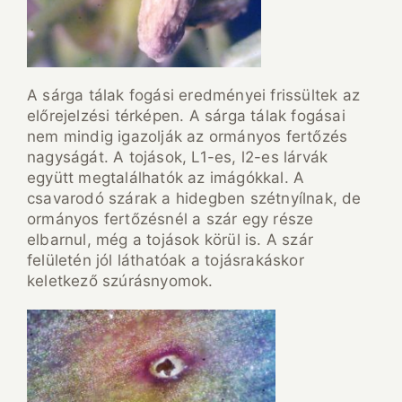
A sárga tálak fogási eredményei frissültek az
előrejelzési térképen. A sárga tálak fogásai
nem mindig igazolják az ormányos fertőzés
nagyságát. A tojások, L1-es, l2-es lárvák
együtt megtalálhatók az imágókkal. A
csavarodó szárak a hidegben szétnyílnak, de
ormányos fertőzésnél a szár egy része
elbarnul, még a tojások körül is. A szár
felületén jól láthatóak a tojásrakáskor
keletkező szúrásnyomok.