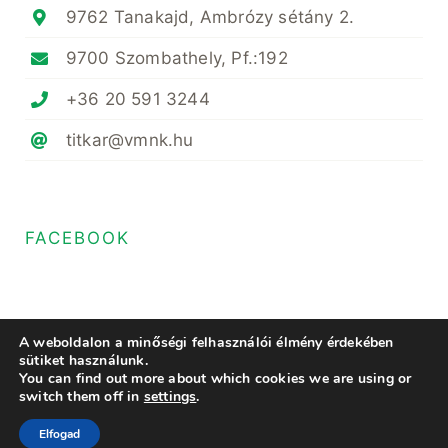
9762 Tanakajd, Ambrózy sétány 2.
9700 Szombathely, Pf.:192
+36 20 591 3244
titkar@vmnk.hu
FACEBOOK
A weboldalon a minőségi felhasználói élmény érdekében
sütiket használunk.
You can find out more about which cookies we are using or
© Copyright 2021- 2023 • Magyar Növényvédő Mérnöki és Növényorvosi
switch them off in
settings
.
Kamara Vas Megyei Területi Szervezete • All Rights Reserved • Minden
jog fenntartva
Elfogad