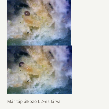
Már táplálkozó L2-es lárva