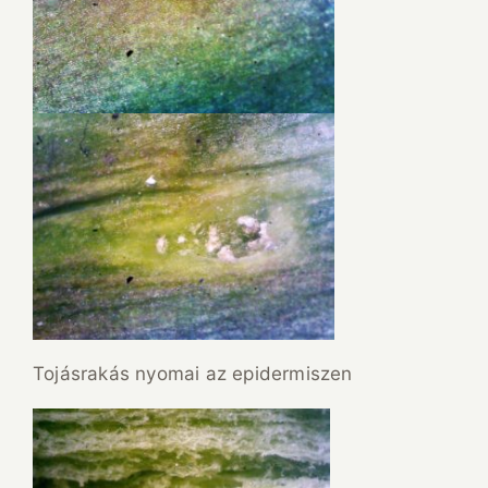
Tojásrakás nyomai az epidermiszen