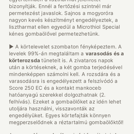
bizonyítják. Ennél a fertőzési szintnél már
permetezést javaslok. Sajnos a mogyoróra
nagyon kevés készítményt engedélyeztek, a
lisztharmat ellen egyedül a Microthiol Special
kénes gombaölővel permetezhetünk.
► A körtelevelet szombaton fényképeztem. A
levelek 99%-án megtaláltam a
varasodás és a
körterozsda
tüneteit is. A zivataros napok
után a körtéseknek, a két gomba terjedésével
mindenképpen számolni kell. A rozsdára és a
varasodásra is engedélyezett a felszívódó a
Score 250 EC és a kontakt mankoceb
hatóanyagú szerekkel dolgozhatnak (2.
felhívás). Ezeket a gombaölőket az idén lehet
utoljára használni, visszavonták az
engedélyüket. Egyes körtefajták könnyen
megperzselődnek a réztartalmú gombaölőktől!