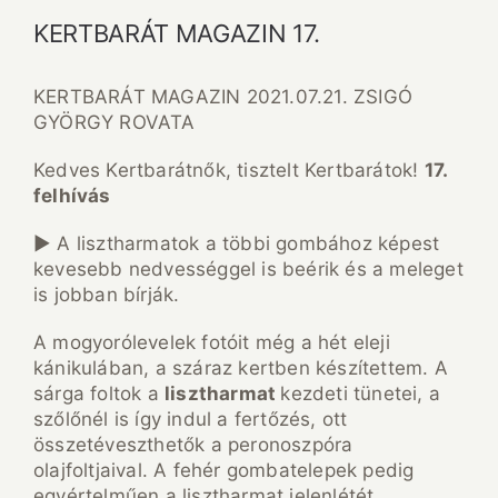
KERTBARÁT MAGAZIN 17.
KERTBARÁT MAGAZIN 2021.07.21. ZSIGÓ
GYÖRGY ROVATA
Kedves Kertbarátnők, tisztelt Kertbarátok!
17.
felhívás
► A lisztharmatok a többi gombához képest
kevesebb nedvességgel is beérik és a meleget
is jobban bírják.
A mogyorólevelek fotóit még a hét eleji
kánikulában, a száraz kertben készítettem. A
sárga foltok a
lisztharmat
kezdeti tünetei, a
szőlőnél is így indul a fertőzés, ott
összetéveszthetők a peronoszpóra
olajfoltjaival. A fehér gombatelepek pedig
egyértelműen a lisztharmat jelenlétét