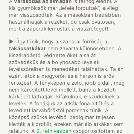
A
varasodás az almában
is fel fog éledni. A
kis gyümölcsök már „lefelé fordultak”, elvileg
már viaszosodtak. Az almásokban bátrabban
használhatják a rezeket, de csak óvatosan,
mert a záporok lemosták a viaszréteget!
► Úgy tűnik, hogy a szaharai forróság a
takácsatkákat
nem zavarta különösebben. A
kiszáradástól védhette őket a saját
szövedékük és a bolyhosabb levelek
levélszőreiben is menedéket találhattak. Talán
ezért látok a mogyorón és a hárson is erős
fertőzést. A fényképen a zöld, jobb oldali, még
nem károsított levél mellett, balra a kezdeti
kárképét láthatják: kifakulnak, elszürkülnek a
levelek. A fonákjuk az atkák fonalaitól és a
levedlett lárvabőröktől porosnak tűnik. A
középső szürke levélből pedig már teljesen
kiették a klorofillt, ezeken már élő atkákat sem
találunk. A
9. felhívásban
csoportosítottam az