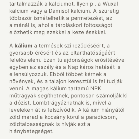
tartalmazzák a kalciumot. Ilyen pl. a Wuxal
kalcium vagy a Damisol kalcium. A szüretig
többször ismételhetik a permetezést, az
almánál is, ahol a tároláskori foltosságot
előzhetik meg ezekkel a kezelésekkel.
A
kálium
a termések színeződéséért, a
gyorsabb érésért és az eltarthatóságáért
felelős elem. Ezen tulajdonságok erősítésével
egyben az aszály és a Nap káros hatását is
ellensúlyozzuk. Ebből többet kérnek a
növények, és a talajon keresztül is fel tudják
venni. A magas kálium tartamú NPK
műtrágyák segíthetnek, pontosan számolják ki
a dózist. Lombtrágyázhatnak is, mivel a
leveleken át is felszívódik. A kálium hiányától
zöld marad a kocsány körül a paradicsom,
zöldtalpasságnak is hívják ezt a
hiánybetegséget.