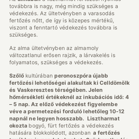
továbbra is nagy, még mindig szükséges a
védekezés. Az ültetvényben a varasodás
fertőzés nőtt, de így is közepes mértékű,
viszont a fenntartó védekezés továbbra is
szükséges.
Az alma ültetvényben az almamoly
változatlanul erősen rajzik, a lárvakelés is
folyamatos, szükséges a védekezés.
Szőlő
kultúrában
peronoszpóra újabb
fertőzési lehetőségei alakultak ki Celldömölk
és Vaskeresztes térségében. Jelen
hőmérsékleti értékeknél az inkubációs idő: 4
– 5 nap. Az előző védekezést figyelembe
véve a permetezési forduló lehetőleg 10-12
napnál ne legyen hosszabb.
Lisztharmat
okozta
bogyó, fürt fertőzés a védekezés
hatására blokkolódott, azonban
a fertőzés