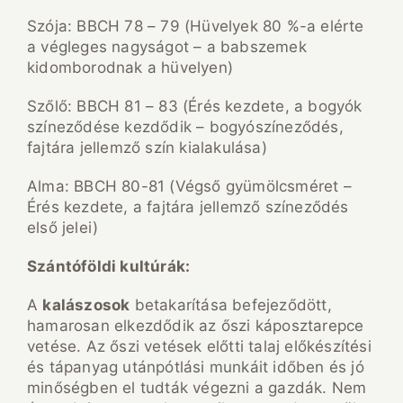
Szója: BBCH 78 – 79 (Hüvelyek 80 %-a elérte
a végleges nagyságot – a babszemek
kidomborodnak a hüvelyen)
Szőlő: BBCH 81 – 83 (Érés kezdete, a bogyók
színeződése kezdődik – bogyószíneződés,
fajtára jellemző szín kialakulása)
Alma: BBCH 80-81 (Végső gyümölcsméret –
Érés kezdete, a fajtára jellemző színeződés
első jelei)
Szántóföldi kultúrák:
A
kalászosok
betakarítása befejeződött,
hamarosan elkezdődik az őszi káposztarepce
vetése. Az őszi vetések előtti talaj előkészítési
és tápanyag utánpótlási munkáit időben és jó
minőségben el tudták végezni a gazdák. Nem