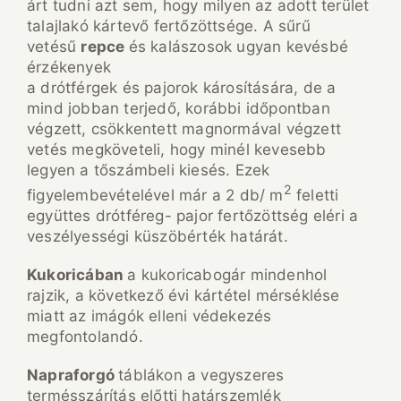
árt tudni azt sem, hogy milyen az adott terület
talajlakó kártevő fertőzöttsége. A sűrű
vetésű
repce
és kalászosok ugyan kevésbé
érzékenyek
a drótférgek és pajorok károsítására, de a
mind jobban terjedő, korábbi időpontban
végzett, csökkentett magnormával végzett
vetés megköveteli, hogy minél kevesebb
legyen a tőszámbeli kiesés. Ezek
2
figyelembevételével már a 2 db/ m
feletti
együttes drótféreg- pajor fertőzöttség eléri a
veszélyességi küszöbérték határát.
Kukoricában
a kukoricabogár mindenhol
rajzik, a következő évi kártétel mérséklése
miatt az imágók elleni védekezés
megfontolandó.
Napraforgó
táblákon a vegyszeres
termésszárítás előtti határszemlék