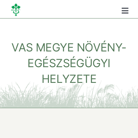
Kihagyás
Togg
Navi
Főoldal
VAS MEGYE NÖVÉNY-
Kamaráról
EGÉSZSÉGÜGYI
Oktatás
HELYZETE
Szükséghelyzeti