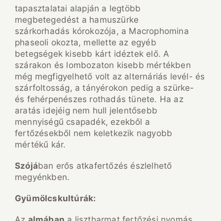
tapasztalatai alapján a legtöbb
megbetegedést a hamuszürke
szárkorhadás kórokozója, a Macrophomina
phaseoli okozta, mellette az egyéb
betegségek kisebb kárt idéztek elő. A
szárakon és lombozaton kisebb mértékben
még megfigyelhető volt az alternáriás levél- és
szárfoltosság, a tányérokon pedig a szürke-
és fehérpenészes rothadás tünete. Ha az
aratás idejéig nem hull jelentősebb
mennyiségű csapadék, ezekből a
fertőzésekből nem keletkezik nagyobb
mértékű kár.
Szójá
ban erős atkafertőzés észlelhető
megyénkben.
Gyümölcskultúrák:
Az
almában
a lisztharmat fertőzési nyomás