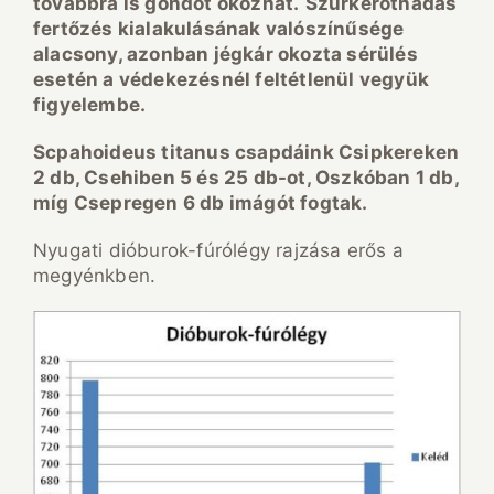
továbbra is gondot okozhat.
Szürkerothadás
fertőzés kialakulásának valószínűsége
alacsony, azonban jégkár okozta sérülés
esetén a védekezésnél feltétlenül vegyük
figyelembe.
Scpahoideus titanus csapdáink Csipkereken
2 db, Csehiben 5 és 25 db-ot, Oszkóban 1 db,
míg Csepregen 6 db imágót fogtak.
Nyugati dióburok-fúrólégy rajzása erős a
megyénkben.