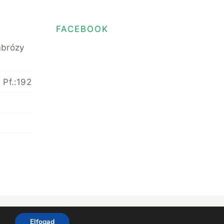
FACEBOOK
mbrózy
 Pf.:192
hts Reserved • Minden jog fenntartva
Elfogad