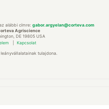
 az alábbi címre:
gabor.argyelan@corteva.com
orteva Agriscience
mington, DE 19805 USA
elem
|
Kapcsolat
leányvállalatainak tulajdona.