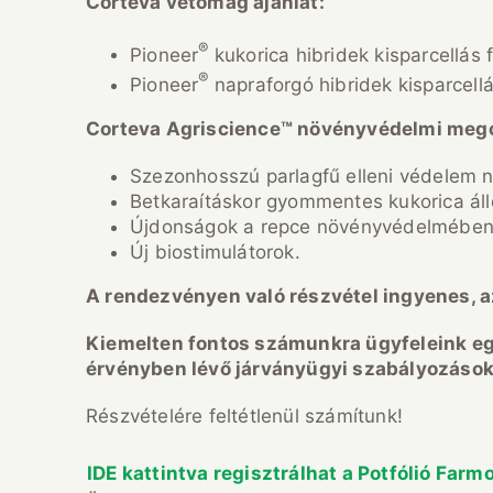
Corteva vetőmag ajánlat:
®
Pioneer
kukorica hibridek kisparcellás
®
Pioneer
napraforgó hibridek kisparcell
Corteva Agriscience™ növényvédelmi meg
Szezonhosszú parlagfű elleni védelem 
Betkaraításkor gyommentes kukorica ál
Újdonságok a repce növényvédelmében
Új biostimulátorok.
A rendezvényen való részvétel ingyenes, a
Kiemelten fontos számunkra ügyfeleink e
érvényben lévő járványügyi szabályozások
Részvételére feltétlenül számítunk!
IDE kattintva regisztrálhat a Potfólió Farm