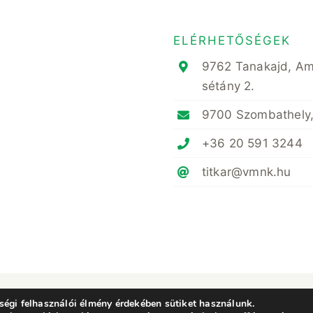
ELÉRHETŐSÉGEK
9762 Tanakajd, A
sétány 2.
9700 Szombathely,
+36 20 591 3244
titkar@vmnk.hu
ényvédő Mérnöki és Növényorvosi Kamara Vas Megyei Területi Szervezete • All Rig
égi felhasználói élmény érdekében sütiket használunk.