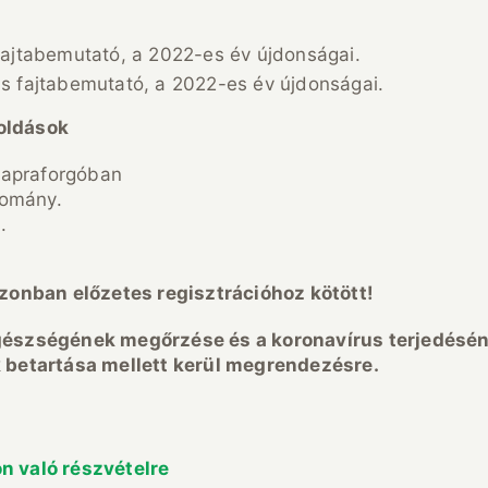
 fajtabemutató, a 2022-es év újdonságai.
ás fajtabemutató, a 2022-es év újdonságai.
oldások
napraforgóban
lomány.
.
zonban előzetes regisztrációhoz kötött!
gészségének megőrzése és a koronavírus terjedésén
 betartása mellett kerül megrendezésre.
on való részvételre