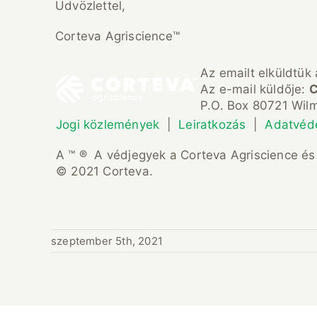
Üdvözlettel,
Corteva Agriscience™
Az emailt elküldtük
Az e-mail küldője:
C
P.O. Box 80721 Wil
Jogi közlemények
|
Leiratkozás
|
Adatvéd
A ™ ® A védjegyek a Corteva Agriscience és 
© 2021 Corteva.
szeptember 5th, 2021