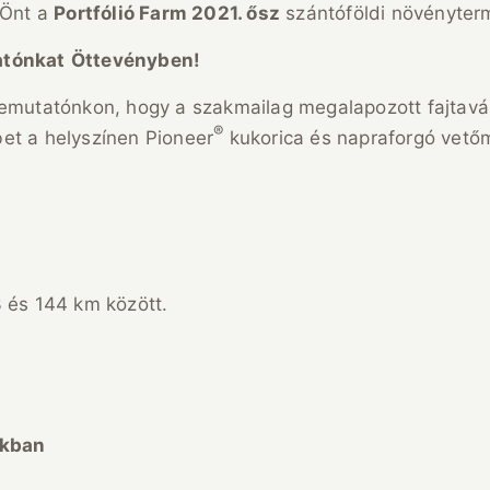
 Önt a
Portfólió Farm 2021. ősz
szántóföldi növényter
atónkat
Öttevényben!
 bemutatónkon, hogy a szakmailag megalapozott fajtav
®
et a helyszínen Pioneer
kukorica és napraforgó vetőm
3 és 144 km között.
okban