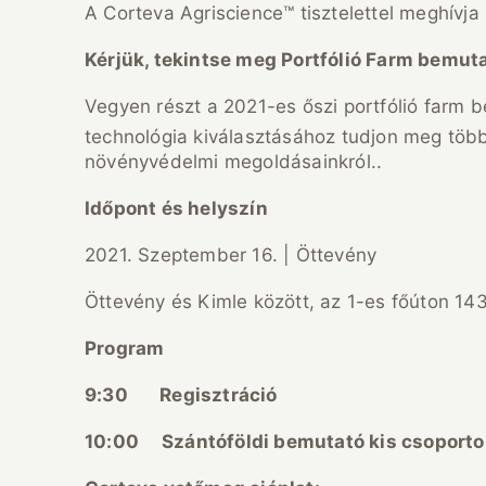
A Corteva Agriscience™ tisztelettel meghívja
Kérjük, tekintse meg Portfólió Farm bemut
Vegyen részt a 2021-es őszi portfólió farm
technológia kiválasztásához tudjon meg több
növényvédelmi megoldásainkról..
Időpont és helyszín
2021. Szeptember 16. | Öttevény
Öttevény és Kimle között, az 1-es főúton 14
Program
9:30 Regisztráció
10:00 Szántóföldi bemutató kis csoport