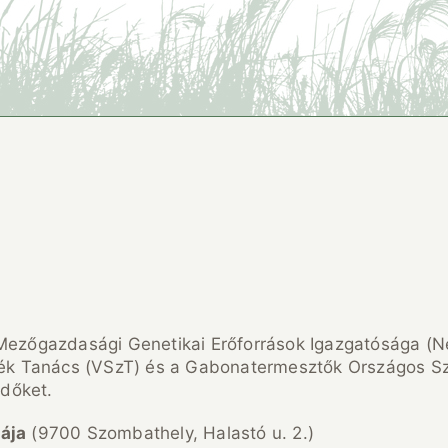
 Mezőgazdasági Genetikai Erőforrások Igazgatósága (
ék Tanács (VSzT) és a Gabonatermesztők Országos 
ődőket.
ája
(9700 Szombathely, Halastó u. 2.)