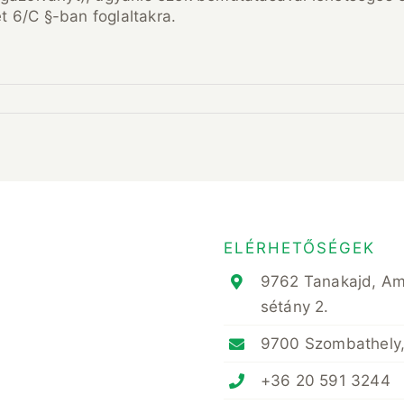
et 6/C §-ban foglaltakra.
ELÉRHETŐSÉGEK
9762 Tanakajd, A
sétány 2.
9700 Szombathely,
+36 20 591 3244