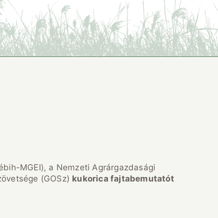
Nébih-MGEI), a Nemzeti Agrárgazdasági
Szövetsége (GOSz)
kukorica fajtabemutatót