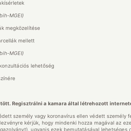
akísérletek
ébih-MGEI)
lák megközelítése
rcellák mellett
ébih-MGEI)
 konzultációs lehetőség
színére
ött. Regisztrálni a kamara által létrehozott internet
dett személy vagy koronavírus ellen védett személy fel
ndezvényre kérjük, hogy mindenki hozza magával az ezek
igazolványt), ugyanis ezek bemutatásával lehetséges c