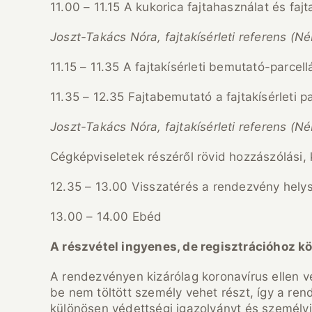
11.00 – 11.15 A kukorica fajtahasználat és fajt
Joszt-Takács Nóra, fajtakísérleti referens (N
11.15 – 11.35 A fajtakísérleti bemutató-parcel
11.35 – 12.35 Fajtabemutató a fajtakísérleti pa
Joszt-Takács Nóra, fajtakísérleti referens (N
Cégképviseletek részéről rövid hozzászólási,
12.35 – 13.00 Visszatérés a rendezvény hely
13.00 – 14.00 Ebéd
A részvétel ingyenes, de regisztrációhoz köt
A rendezvényen kizárólag koronavírus ellen vé
be nem töltött személy vehet részt, így a re
különösen védettségi igazolványt és személy