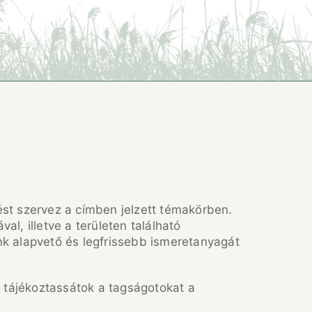
st szervez a címben jelzett témakörben.
l, illetve a területen található
k alapvető és legfrissebb ismeretanyagát
 tájékoztassátok a tagságotokat a