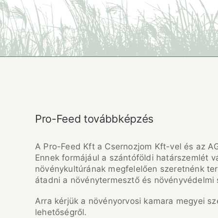
Pro-Feed továbbképzés
A Pro-Feed Kft a Csernozjom Kft-vel és az A
Ennek formájául a szántóföldi határszemlét vál
növénykultúrának megfelelően szeretnénk ter
átadni a növénytermesztő és növényvédelmi
Arra kérjük a növényorvosi kamara megyei sz
lehetőségről.