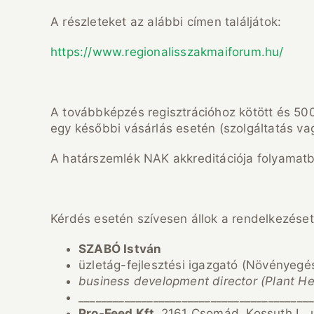
A részleteket az alábbi címen találjátok:
https://www.regionalisszakmaiforum.hu/
A továbbképzés regisztrációhoz kötött és 5000 
egy későbbi vásárlás esetén (szolgáltatás vag
A határszemlék NAK akkreditációja folyamatb
Kérdés esetén szívesen állok a rendelkezése
SZABÓ István
üzletág-fejlesztési igazgató (Növényegé
business development director
(Plant He
________________________________________
Pro-Feed Kft.
2161 Csomád, Kossuth L.