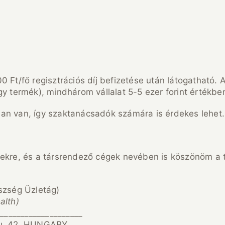
Ft/fő regisztrációs díj befizetése után látogatható. A
y termék), mindhárom vállalat 5-5 ezer forint értékbe
an van, így szaktanácsadók számára is érdekes lehet.
tekre, és a társrendező cégek nevében is köszönöm a
szség Üzletág)
alth)
_____________________
 u. 42. HUNGARY