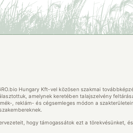
GRO.bio Hungary Kft-vel közösen szakmai továbbképzé
asztottuk, amelynek keretében talajszelvény feltárásáva
mék-, reklám- és cégsemleges módon a szakterületein
 szakembereknek.
ervezeteit, hogy támogassátok ezt a törekvésünket, és