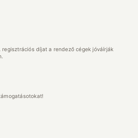
 regisztrációs díjat a rendező cégek jóváírják
n.
 támogatásotokat!