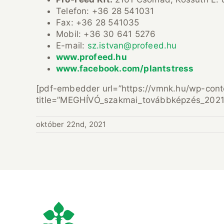
Telefon: +36 28 541031
Fax: +36 28 541035
Mobil: +36 30 641 5276
E-mail:
sz.istvan@profeed.hu
www.profeed.hu
www.facebook.com/plantstress
[pdf-embedder url=”https://vmnk.hu/wp-con
title=”MEGHÍVÓ_szakmai_továbbképzés_2021
október 22nd, 2021