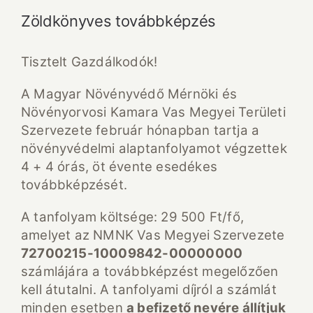
Zöldkönyves továbbképzés
Tisztelt Gazdálkodók!
A Magyar Növényvédő Mérnöki és
Növényorvosi Kamara Vas Megyei Területi
Szervezete február hónapban tartja a
növényvédelmi alaptanfolyamot végzettek
4 + 4 órás, öt évente esedékes
továbbképzését.
A tanfolyam költsége: 29 500 Ft/fő,
amelyet az NMNK Vas Megyei Szervezete
72700215-10009842-00000000
számlájára a továbbképzést megelőzően
kell átutalni. A tanfolyami díjról a számlát
minden esetben
a befizető nevére állítjuk