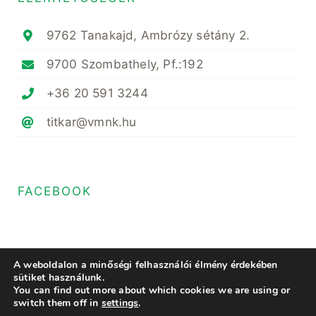
9762 Tanakajd, Ambrózy sétány 2.
9700 Szombathely, Pf.:192
+36 20 591 3244
titkar@vmnk.hu
FACEBOOK
A weboldalon a minőségi felhasználói élmény érdekében
sütiket használunk.
You can find out more about which cookies we are using or
© Copyright 2022- 2023 • Magyar Növényvédő Mérnöki és Növényorvosi
switch them off in
settings
.
Kamara Vas Megyei Területi Szervezete • All Rights Reserved • Minden