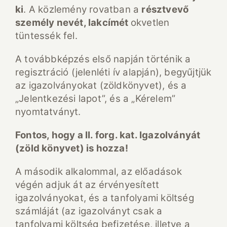
ki
. A közlemény rovatban a
résztvevő
személy nevét, lakcímét
okvetlen
tüntessék fel.
A továbbképzés első napján történik a
regisztráció (jelenléti ív alapján), begyűjtjük
az igazolványokat (zöldkönyvet), és a
„Jelentkezési lapot”, és a „Kérelem”
nyomtatványt.
Fontos, hogy a II. forg. kat. Igazolványát
(zöld könyvet) is hozza!
A második alkalommal, az előadások
végén adjuk át az érvényesített
igazolványokat, és a tanfolyami költség
számláját (az igazolványt csak a
tanfolyami költség befizetése, illetve a