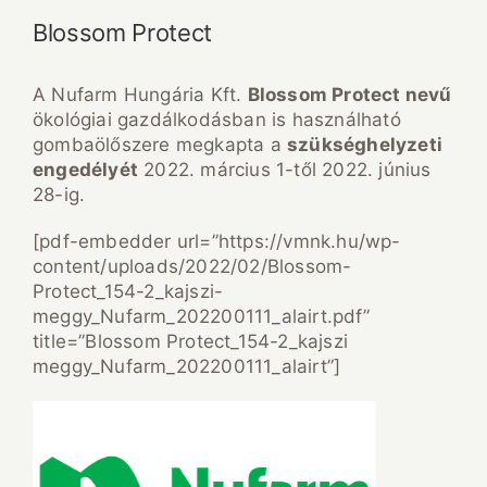
Blossom Protect
A Nufarm Hungária Kft.
Blossom Protect nevű
ökológiai gazdálkodásban is használható
gombaölőszere megkapta a
szükséghelyzeti
engedélyét
2022. március 1-től 2022. június
28-ig.
[pdf-embedder url=”https://vmnk.hu/wp-
content/uploads/2022/02/Blossom-
Protect_154-2_kajszi-
meggy_Nufarm_202200111_alairt.pdf”
title=”Blossom Protect_154-2_kajszi
meggy_Nufarm_202200111_alairt”]