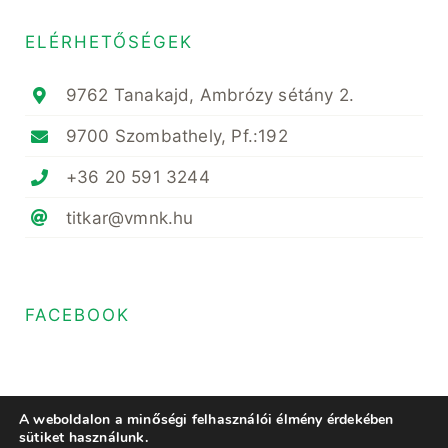
ELÉRHETŐSÉGEK
9762 Tanakajd, Ambrózy sétány 2.
9700 Szombathely, Pf.:192
+36 20 591 3244
titkar@vmnk.hu
FACEBOOK
A weboldalon a minőségi felhasználói élmény érdekében
sütiket használunk.