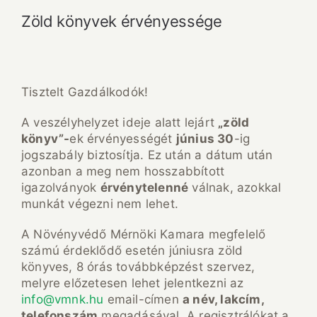
Zöld könyvek érvényessége
Tisztelt Gazdálkodók!
A veszélyhelyzet ideje alatt lejárt
„zöld
könyv”-
ek érvényességét
június 30
-ig
jogszabály biztosítja. Ez után a dátum után
azonban a meg nem hosszabbított
igazolványok
érvénytelenné
válnak, azokkal
munkát végezni nem lehet.
A Növényvédő Mérnöki Kamara megfelelő
számú érdeklődő esetén júniusra zöld
könyves, 8 órás továbbképzést szervez,
melyre előzetesen lehet jelentkezni az
info@vmnk.hu
email-címen
a név, lakcím,
telefonszám
megadásával. A regisztrálókat a