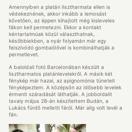
Amennyiben a platán lisztharmata ellen is
védekeznének, akkor inkább a lemosást
követően, az éppen kihajtott még kisleveles
fákon kell permetezni. Ekkor a kontakt
kéntartalmúak közül választhatnak,
későbbiekben, a nyár folyamán már egy
felszívódó gombaölővel is kombinálhatják a
permetlevet.
A baloldali fotó Barcelonában készült a
lisztharmatos platánlevelekről. A másik két
fénykép már hazai, az apignomónia tüneteit
fényképeztem. A középsőn az idősebb levelek
érmenti száradását láthatják. A jobboldalit
tavaly május 28-án készítettem Budán, a
Lukács fürdő melletti fáról. Már alig volt levél a
fán.