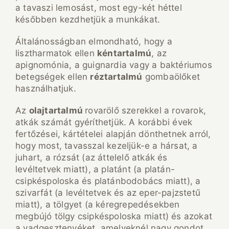
a tavaszi lemosást, most egy-két héttel
későbben kezdhetjük a munkákat.
Általánosságban elmondható, hogy a
lisztharmatok ellen
kéntartalmú
, az
apignomónia, a guignardia vagy a baktériumos
betegségek ellen
réztartalmú
gombaölőket
használhatjuk.
Az
olajtartalmú
rovarölő szerekkel a rovarok,
atkák számát gyéríthetjük. A korábbi évek
fertőzései, kártételei alapján dönthetnek arról,
hogy most, tavasszal kezeljük-e a hársat, a
juhart, a rózsát (az áttelelő atkák és
levéltetvek miatt), a platánt (a platán-
csipkéspoloska és platánbodobács miatt), a
szivarfát (a levéltetvek és az eper-pajzstetű
miatt), a tölgyet (a kéregrepedésekben
megbújó tölgy csipkéspoloska miatt) és azokat
a vadgesztenyéket, amelyeknél nagy gondot