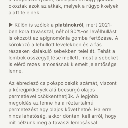
okoztak azok az atkák, melyek a rügypikkelyek
alatt telelnek.
► Külön is szólok a
platánokról
, mert 2021-
ben kora tavasszal, néhol 90%-os levélhullást
is okozott az apignomónia gomba fertőzése. A
kórokozó a lehullott levelekben és a fás
részeken kialakuló sebekben telel át. Tehát a
lombok összegyűjtése mellett, most a sebeket
is elérő rezes lemosásnak kiemelt jelentősége
lenne.
Az ébredező csipkéspoloskák számát, viszont
a kéregpikkelyek alá becsurgó olajos
permetlével csökkenthetjük. A legjobb
megoldás az lenne ha a réztartalmú
permetezést egy olajos követhetné. Ha erre
nincs lehetőség, akkor dönteni kell arról, hogy
mit célzunk meg a tavaszi lemosással.