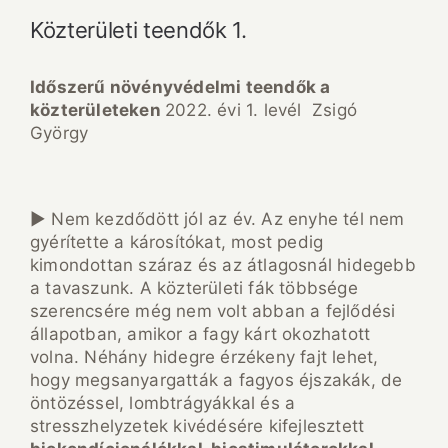
Közterületi teendők 1.
Időszerű növényvédelmi teendők a
közterületeken
2022. évi 1. levél Zsigó
György
► Nem kezdődött jól az év. Az enyhe tél nem
gyérítette a károsítókat, most pedig
kimondottan száraz és az átlagosnál hidegebb
a tavaszunk. A közterületi fák többsége
szerencsére még nem volt abban a fejlődési
állapotban, amikor a fagy kárt okozhatott
volna. Néhány hidegre érzékeny fajt lehet,
hogy megsanyargatták a fagyos éjszakák, de
öntözéssel, lombtrágyákkal és a
stresszhelyzetek kivédésére kifejlesztett