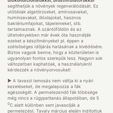
biokondícionálókkal, biostimulátorokkal
segíthetjük a növények regenerálódását. Ez
utóbbiak algatörzseket, aminosavakat,
huminsavakat, illóolajokat, hasznos
baktériumfajokat, tápelemeket, stb.
tartalmaznak. A szántóföldön és az
ültetvényekben már évek óta használják
ezeket a készítményeket pl. éppen a
szélsőséges időjárás hatásának a kivédésére.
Biztos vagyok benne, hogy a közterületen is
ugyanolyan fontos szerepük lesz. Nagyon sok
változatban kaphatóak, a használatukról
kérdezzék a növényorvosukat!
► A tavaszi lemosás nem váltja ki a nyári
kezeléseket, de megalapozza a fák
egészségét. A permetezendő fák többsége
még nincs a rügypattanás állapotában, de 5
0
C alatt különben sem javasolják a
permetezést. Tavaly március elején indítottuk