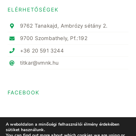
ELÉRHETŐSÉGEK
9762 Tanakajd, Ambrózy sétány 2.
9700 Szombathely, Pf.:192
+36 20 591 3244
titkar@vmnk.hu
FACEBOOK
A weboldalon a minőségi felhasználói élmény érdekében
sütiket használunk.
You can find out more about which cookies we are using or
© Copyright 2022- 2023 • Magyar Növényvédő Mérnöki és Növényorvosi