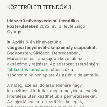
KÖZTERÜLETI TEENDŐK 3.
Időszerű növényvédelmi teendők a
közterületeken
2022. évi 3. levél Zsigó
György
► Április 5-én kihelyeztük a
vadgesztenyelevél-aknázómoly csapdákat
.
Budapesten, Siklóson, Debrecenben,
Maroslelén és Tanakajdon követjük az
aknázómoly rajzását. Az adatokat szerdánként
táblázatos formában
feltesszük a
szponzoraink honlapjára és az én oldalamra is.
A hideg, szeles időjárás ellenére nagy
intenzitással indultak meg a molyok, a levelek
kiterülése után kezdhetjük a permetezéseket.
Az injektálásokat elkezdték a kollégák,