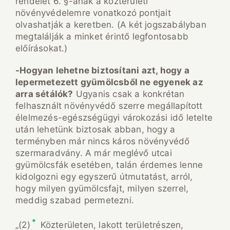
rendelet 6. §-ának a közterületi
növényvédelemre vonatkozó pontjait
olvashatják a keretben. (A két jogszabályban
megtalálják a minket érintő legfontosabb
előírásokat.)
-Hogyan lehetne biztosítani azt, hogy a
lepermetezett gyümölcsből ne egyenek az
arra sétálók?
Ugyanis csak a konkrétan
felhasznált növényvédő szerre megállapított
élelmezés-egészségügyi várokozási idő letelte
után lehetünk biztosak abban, hogy a
terményben már nincs káros növényvédő
szermaradvány. A már meglévő utcai
gyümölcsfák esetében, talán érdemes lenne
kidolgozni egy egyszerű útmutatást, arról,
hogy milyen gyümölcsfajt, milyen szerrel,
meddig szabad permetezni.
*
„(2)
Közterületen, lakott területrészen,