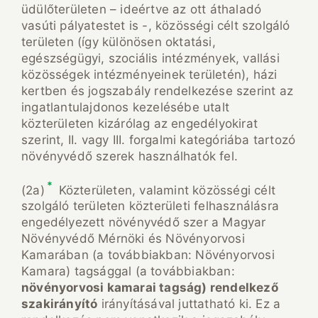
üdülőterületen – ideértve az ott áthaladó
vasúti pályatestet is -, közösségi célt szolgáló
területen (így különösen oktatási,
egészségügyi, szociális intézmények, vallási
közösségek intézményeinek területén), házi
kertben és jogszabály rendelkezése szerint az
ingatlantulajdonos kezelésébe utalt
közterületen kizárólag az engedélyokirat
szerint, II. vagy III. forgalmi kategóriába tartozó
növényvédő szerek használhatók fel.
*
(2a)
Közterületen, valamint közösségi célt
szolgáló területen közterületi felhasználásra
engedélyezett növényvédő szer a Magyar
Növényvédő Mérnöki és Növényorvosi
Kamarában (a továbbiakban: Növényorvosi
Kamara) tagsággal (a továbbiakban:
növényorvosi kamarai tagság) rendelkező
szakirányító
irányításával juttatható ki. Ez a