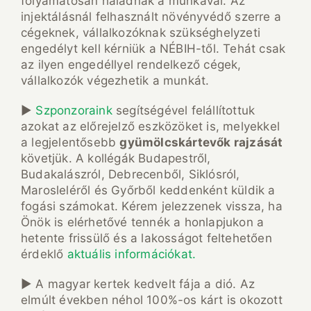
folyamatosan haladnak a munkával. Az
injektálásnál felhasznált növényvédő szerre a
cégeknek, vállalkozóknak szükséghelyzeti
engedélyt kell kérniük a NÉBIH-től. Tehát csak
az ilyen engedéllyel rendelkező cégek,
vállalkozók végezhetik a munkát.
►
Szponzoraink
segítségével felállítottuk
azokat az előrejelző eszközöket is, melyekkel
a legjelentősebb
gyümölcskártevők rajzását
követjük. A kollégák Budapestről,
Budakalászról, Debrecenből, Siklósról,
Marosleléről és Győrből keddenként küldik a
fogási számokat. Kérem jelezzenek vissza, ha
Önök is elérhetővé tennék a honlapjukon a
hetente frissülő és a lakosságot feltehetően
érdeklő
aktuális információkat.
► A magyar kertek kedvelt fája a dió. Az
elmúlt években néhol 100%-os kárt is okozott