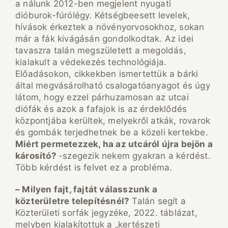
a nálunk 2012-ben megjelent nyugati
dióburok-fúrólégy. Kétségbeesett levelek,
hívások érkeztek a növényorvosokhoz, sokan
már a fák kivágásán gondolkodtak. Az idei
tavaszra talán megszületett a megoldás,
kialakult a védekezés technológiája.
Előadásokon, cikkekben ismertettük a bárki
által megvásárolható csalogatóanyagot és úgy
látom, hogy ezzel párhuzamosan az utcai
diófák és azok a fafajok is az érdeklődés
központjába kerültek, melyekről atkák, rovarok
és gombák terjedhetnek be a közeli kertekbe.
Miért permetezzek, ha az utcáról újra bejön a
károsító?
-szegezik nekem gyakran a kérdést.
Több kérdést is felvet ez a probléma.
– Milyen fajt, fajtát válasszunk a
közterületre telepítésnél?
Talán segít a
Közterületi sorfák jegyzéke, 2022. táblázat,
melyben kialakítottuk a „kertészeti