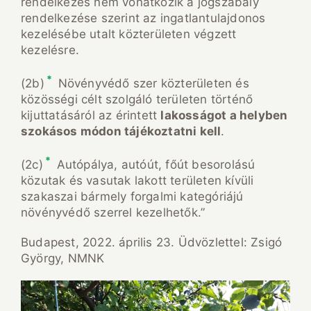
rendelkezés nem vonatkozik a jogszabály
rendelkezése szerint az ingatlantulajdonos
kezelésébe utalt közterületen végzett
kezelésre.
*
(2b)
Növényvédő szer közterületen és
közösségi célt szolgáló területen történő
kijuttatásáról az érintett
lakosságot a helyben
szokásos módon tájékoztatni kell
.
*
(2c)
Autópálya, autóút, főút besorolású
közutak és vasutak lakott területen kívüli
szakaszai bármely forgalmi kategóriájú
növényvédő szerrel kezelhetők.”
Budapest, 2022. április 23. Üdvözlettel: Zsigó
György, NMNK