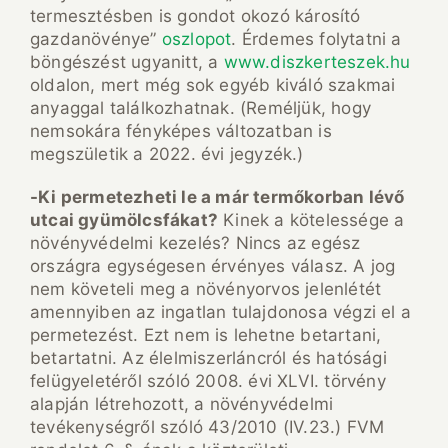
termesztésben is gondot okozó károsító
gazdanövénye”
oszlopot
. Érdemes folytatni a
böngészést ugyanitt, a
www.diszkerteszek.hu
oldalon, mert még sok egyéb kiváló szakmai
anyaggal találkozhatnak. (Reméljük, hogy
nemsokára fényképes változatban is
megszületik a 2022. évi jegyzék.)
-Ki permetezheti le a már termőkorban lévő
utcai gyümölcsfákat?
Kinek a kötelessége a
növényvédelmi kezelés? Nincs az egész
országra egységesen érvényes válasz. A jog
nem követeli meg a növényorvos jelenlétét
amennyiben az ingatlan tulajdonosa végzi el a
permetezést. Ezt nem is lehetne betartani,
betartatni. Az élelmiszerláncról és hatósági
felügyeletéről szóló 2008. évi XLVI. törvény
alapján létrehozott, a növényvédelmi
tevékenységről szóló 43/2010 (IV.23.) FVM