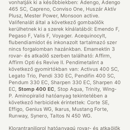
vonhatják ki a későbbiekben: Adengo, Adengo
465 SC, Capreno, Conviso One, Huszár Aktív
Plusz, Mester Power, Monsoon active.
Valifenalát által a következő gombaölők
kerülhetnek ki a szerek kínálatából: Emendo F,
Pegaso F, Valis F, Voyager. Acequinocylt,
flubendiamidot és inkonazolt tartalmazó szer
nincs forgalomban hazánkban. Emamektin 3
rovar- és atkaölő szerben található: Affirm,
Affirm Opti és Revive II. Pendimetalint a
következő gyomirtókban van: Activus 400 SC,
Legato Trio, Pendi 330 EC, Pendifin 400 SC,
Pendum 330 EC, Sharpen 330 EC, Sharpen 40
EC,
Stomp 400 EC
, Stop Aqua, Trinity, Wing-
P. Aminopiralid hatóanyag tekintetében a
következő herbicidek érintettek: Corte SE,
Effigo, Genius WG, Ikarus, Mustang Forte,
Runway, Synero, Taltos N 450 WG.
Klorantraniliprol hatóanyagú rovar- és atkaölők