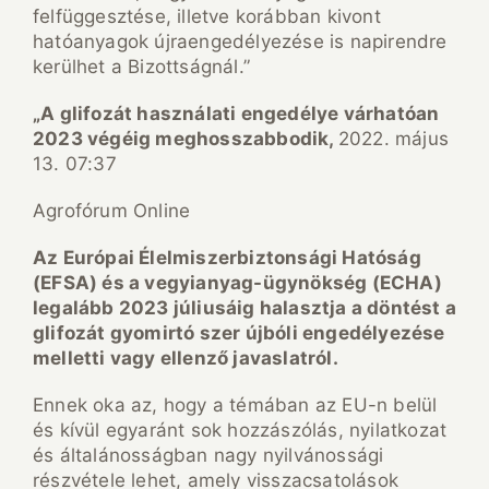
felfüggesztése, illetve korábban kivont
hatóanyagok újraengedélyezése is napirendre
kerülhet a Bizottságnál.”
„A glifozát használati engedélye várhatóan
2023 végéig meghosszabbodik,
2022. május
13. 07:37
Agrofórum Online
Az Európai Élelmiszerbiztonsági Hatóság
(EFSA) és a vegyianyag-ügynökség (ECHA)
legalább 2023 júliusáig halasztja a döntést a
glifozát gyomirtó szer újbóli engedélyezése
melletti vagy ellenző javaslatról.
Ennek oka az, hogy a témában az EU-n belül
és kívül egyaránt sok hozzászólás, nyilatkozat
és általánosságban nagy nyilvánossági
részvétele lehet, amely visszacsatolások