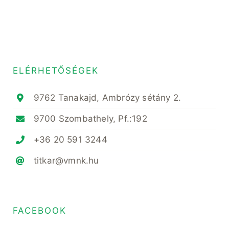
ELÉRHETŐSÉGEK
9762 Tanakajd, Ambrózy sétány 2.
9700 Szombathely, Pf.:192
+36 20 591 3244
titkar@vmnk.hu
FACEBOOK