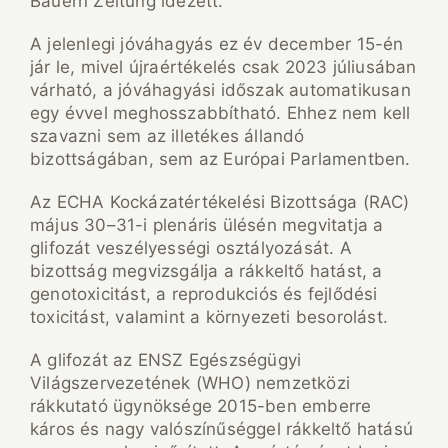
Bauern Zeitung idézett.
A jelenlegi jóváhagyás ez év december 15-én
jár le, mivel újraértékelés csak 2023 júliusában
várható, a jóváhagyási időszak automatikusan
egy évvel meghosszabbítható. Ehhez nem kell
szavazni sem az illetékes állandó
bizottságában, sem az Európai Parlamentben.
Az ECHA Kockázatértékelési Bizottsága (RAC)
május 30–31-i plenáris ülésén megvitatja a
glifozát veszélyességi osztályozását. A
bizottság megvizsgálja a rákkeltő hatást, a
genotoxicitást, a reprodukciós és fejlődési
toxicitást, valamint a környezeti besorolást.
A glifozát az ENSZ Egészségügyi
Világszervezetének (WHO) nemzetközi
rákkutató ügynöksége 2015-ben emberre
káros és nagy valószínűséggel rákkeltő hatású