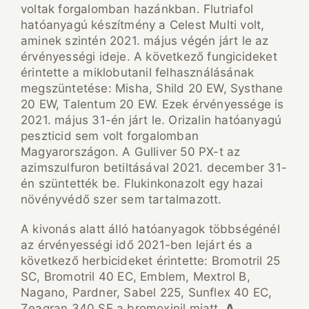
voltak forgalomban hazánkban. Flutriafol
hatóanyagú készítmény a Celest Multi volt,
aminek szintén 2021. május végén járt le az
érvényességi ideje. A következő fungicideket
érintette a miklobutanil felhasználásának
megszüntetése: Misha, Shild 20 EW, Systhane
20 EW, Talentum 20 EW. Ezek érvényessége is
2021. május 31-én járt le. Orizalin hatóanyagú
peszticid sem volt forgalomban
Magyarországon. A Gulliver 50 PX-t az
azimszulfuron betiltásával 2021. december 31-
én szüntették be. Flukinkonazolt egy hazai
növényvédő szer sem tartalmazott.
A kivonás alatt álló hatóanyagok többségénél
az érvényességi idő 2021-ben lejárt és a
következő herbicideket érintette: Bromotril 25
SC, Bromotril 40 EC, Emblem, Mextrol B,
Nagano, Pardner, Sabel 225, Sunflex 40 EC,
Zeagran 340 SE a bromoxinil miatt.
A