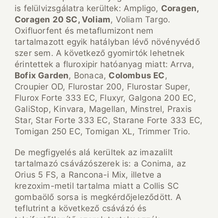
is felülvizsgálatra kerültek: Ampligo,
Coragen,
Coragen 20 SC, Voliam
, Voliam Targo.
Oxifluorfent és metaflumizont nem
tartalmazott egyik hatályban lévő növényvédő
szer sem. A következő gyomirtók lehetnek
érintettek a fluroxipir hatóanyag miatt: Arrva,
Bofix Garden
, Bonaca,
Colombus EC
,
Croupier OD, Flurostar 200, Flurostar Super,
Flurox Forte 333 EC, Fluxyr, Galgona 200 EC,
GaliStop, Kinvara, Magellan, Minstrel, Praxis
Star, Star Forte 333 EC, Starane Forte 333 EC,
Tomigan 250 EC, Tomigan XL, Trimmer Trio.
De megfigyelés alá kerültek az imazalilt
tartalmazó csávázószerek is: a Conima, az
Orius 5 FS, a Rancona-i Mix, illetve a
krezoxim-metil tartalma miatt a Collis SC
gombaölő sorsa is megkérdőjeleződött. A
teflutrint a következő csávázó és