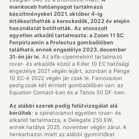
mankoceb hatóanyagot tartalmazó
készítményeket 2021. október 4-ig
értékesíthették a kereskedők, 2022 év elején
használatát betiltották.
Az etoxazolt
egyetlen atkaölő tartalmazta: a Zoom 11 SC
.
Fenpirizamin a Prolectus gombaölőben
található, ennek engedélye 2023. december
31-én jár le.
Az alfa-cipermetrint tartalmazó
rovar- és atkaölők közül a Killer 10 EC hatósági
engedélye 2021 végén lejárt, azonban a Penge
10 EC-é 2022 végén jár csak le. Famoxadon
pedig csak két érintett gombaölőben van: az
Equation Contact-ban és a Tanos 50 DF-ben.
Az alábbi szerek pedig felülvizsgálat alá
kerültek
: a spinetoramot egyetlen rovar- és
atkaölő tartalmazza, a Delegate 250 EW,
ennek hatálya 2025. november végén zárul. A
tienkarbazon miatt az alábbi gyomirtókat