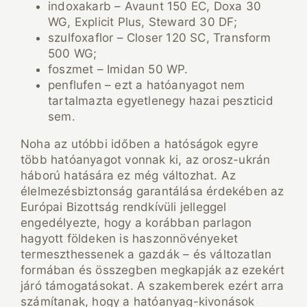
indoxakarb – Avaunt 150 EC, Doxa 30
WG, Explicit Plus, Steward 30 DF;
szulfoxaflor – Closer 120 SC, Transform
500 WG;
foszmet – Imidan 50 WP.
penflufen – ezt a hatóanyagot nem
tartalmazta egyetlenegy hazai peszticid
sem.
Noha az utóbbi időben a hatóságok egyre
több hatóanyagot vonnak ki, az orosz-ukrán
háború hatására ez még változhat. Az
élelmezésbiztonság garantálása érdekében az
Európai Bizottság rendkívüli jelleggel
engedélyezte, hogy a korábban parlagon
hagyott földeken is haszonnövényeket
termeszthessenek a gazdák – és változatlan
formában és összegben megkapják az ezekért
járó támogatásokat. A szakemberek ezért arra
számítanak, hogy a hatóanyag-kivonások