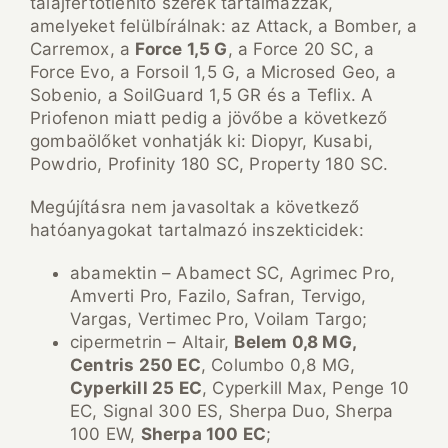
talajfertőtlenítő szerek tartalmazzák,
amelyeket felülbírálnak: az Attack, a Bomber, a
Carremox, a
Force 1,5 G
, a Force 20 SC, a
Force Evo, a Forsoil 1,5 G, a Microsed Geo, a
Sobenio, a SoilGuard 1,5 GR és a Teflix. A
Priofenon miatt pedig a jövőbe a következő
gombaölőket vonhatják ki: Diopyr, Kusabi,
Powdrio, Profinity 180 SC, Property 180 SC.
Megújításra nem javasoltak a következő
hatóanyagokat tartalmazó inszekticidek:
abamektin – Abamect SC, Agrimec Pro,
Amverti Pro, Fazilo, Safran, Tervigo,
Vargas, Vertimec Pro, Voilam Targo;
cipermetrin – Altair,
Belem 0,8 MG,
Centris 250 EC
, Columbo 0,8 MG,
Cyperkill 25 EC
, Cyperkill Max, Penge 10
EC, Signal 300 ES, Sherpa Duo, Sherpa
100 EW,
Sherpa 100 EC
;