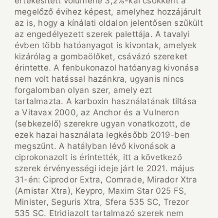
értékesített volumene 3,2%-kal csökkent a
megelőző évihez képest, amelyhez hozzájárult
az is, hogy a kínálati oldalon jelentősen szűkült
az engedélyezett szerek palettája. A tavalyi
évben több hatóanyagot is kivontak, amelyek
kizárólag a gombaölőket, csávázó szereket
érintette. A fenbukonazol hatóanyag kivonása
nem volt hatással hazánkra, ugyanis nincs
forgalomban olyan szer, amely ezt
tartalmazta. A karboxin használatának tiltása
a Vitavax 2000, az Anchor és a Vulneron
(sebkezelő) szerekre ugyan vonatkozott, de
ezek hazai használata legkésőbb 2019-ben
megszűnt. A hatályban lévő kivonások a
ciprokonazolt is érintették, itt a következő
szerek érvényességi ideje járt le 2021. május
31-én: Ciprodor Extra, Comrade, Mirador Xtra
(Amistar Xtra), Keypro, Maxim Star 025 FS,
Minister, Seguris Xtra, Sfera 535 SC, Trezor
535 SC. Etridiazolt tartalmazó szerek nem