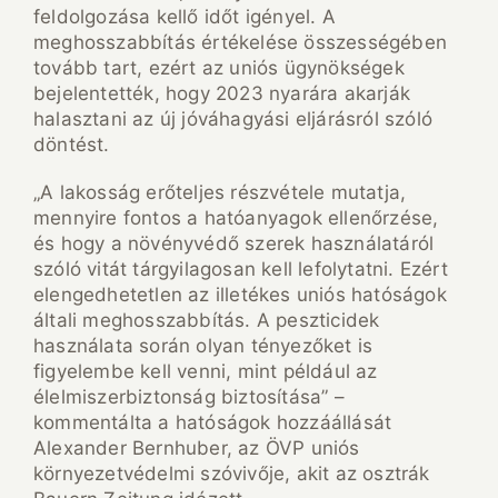
feldolgozása kellő időt igényel. A
meghosszabbítás értékelése összességében
tovább tart, ezért az uniós ügynökségek
bejelentették, hogy 2023 nyarára akarják
halasztani az új jóváhagyási eljárásról szóló
döntést.
„A lakosság erőteljes részvétele mutatja,
mennyire fontos a hatóanyagok ellenőrzése,
és hogy a növényvédő szerek használatáról
szóló vitát tárgyilagosan kell lefolytatni. Ezért
elengedhetetlen az illetékes uniós hatóságok
általi meghosszabbítás. A peszticidek
használata során olyan tényezőket is
figyelembe kell venni, mint például az
élelmiszerbiztonság biztosítása” –
kommentálta a hatóságok hozzáállását
Alexander Bernhuber, az ÖVP uniós
környezetvédelmi szóvivője, akit az osztrák