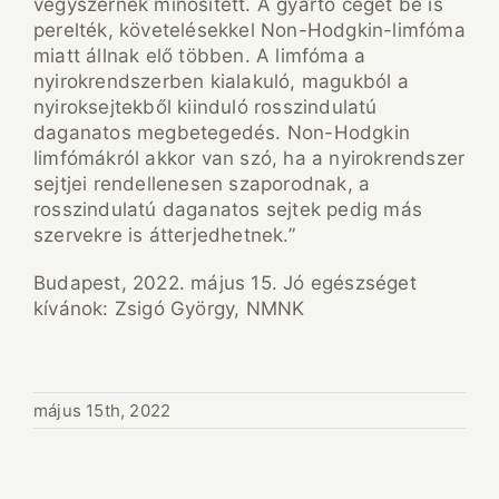
vegyszernek minősített. A gyártó céget be is
perelték, követelésekkel Non-Hodgkin-limfóma
miatt állnak elő többen. A limfóma a
nyirokrendszerben kialakuló, magukból a
nyiroksejtekből kiinduló rosszindulatú
daganatos megbetegedés. Non-Hodgkin
limfómákról akkor van szó, ha a nyirokrendszer
sejtjei rendellenesen szaporodnak, a
rosszindulatú daganatos sejtek pedig más
szervekre is átterjedhetnek.”
Budapest, 2022. május 15. Jó egészséget
kívánok: Zsigó György, NMNK
május 15th, 2022