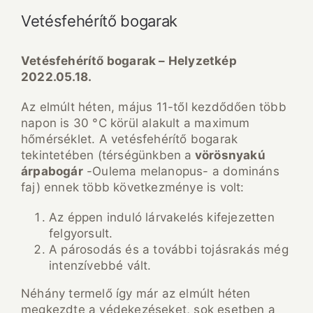
Vetésfehérítő bogarak
Vetésfehérítő bogarak – Helyzetkép
2022.05.18.
Az elmúlt héten, május 11-től kezdődően több
napon is 30 °C körül alakult a maximum
hőmérséklet. A vetésfehérítő bogarak
tekintetében (térségünkben a
vörösnyakú
árpabogár
-Oulema melanopus- a domináns
faj) ennek több következménye is volt:
Az éppen induló lárvakelés kifejezetten
felgyorsult.
A párosodás és a további tojásrakás még
intenzívebbé vált.
Néhány termelő így már az elmúlt héten
megkezdte a védekezéseket, sok esetben a