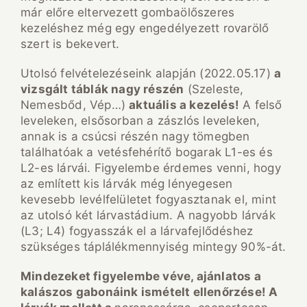
már előre eltervezett gombaölőszeres
kezeléshez még egy engedélyezett rovarölő
szert is bekevert.
Utolsó felvételezéseink alapján (2022.05.17)
a
vizsgált táblák nagy részén
(Szeleste,
Nemesbőd, Vép…)
aktuális a kezelés!
A felső
leveleken, elsősorban a zászlós leveleken,
annak is a csúcsi részén nagy tömegben
találhatóak a vetésfehérítő bogarak L1-es és
L2-es lárvái. Figyelembe érdemes venni, hogy
az említett kis lárvák még lényegesen
kevesebb levélfelületet fogyasztanak el, mint
az utolsó két lárvastádium. A nagyobb lárvák
(L3; L4) fogyasszák el a lárvafejlődéshez
szükséges táplálékmennyiség mintegy 90%-át.
Mindezeket figyelembe véve, ajánlatos a
kalászos gabonáink ismételt ellenőrzése! A