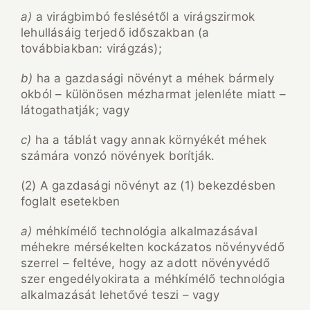
a)
a virágbimbó feslésétől a virágszirmok
lehullásáig terjedő időszakban (a
továbbiakban: virágzás);
b)
ha a gazdasági növényt a méhek bármely
okból – különösen mézharmat jelenléte miatt –
látogathatják; vagy
c)
ha a táblát vagy annak környékét méhek
számára vonzó növények borítják.
(2) A gazdasági növényt az (1) bekezdésben
foglalt esetekben
a)
méhkímélő technológia alkalmazásával
méhekre mérsékelten kockázatos növényvédő
szerrel – feltéve, hogy az adott növényvédő
szer engedélyokirata a méhkímélő technológia
alkalmazását lehetővé teszi – vagy