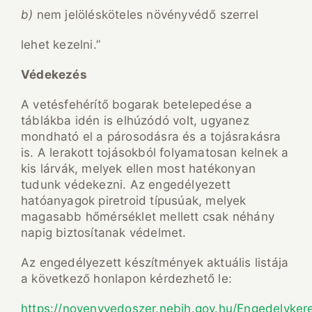
b)
nem jelölésköteles növényvédő szerrel
lehet kezelni.”
Védekezés
A vetésfehérítő bogarak betelepedése a
táblákba idén is elhúzódó volt, ugyanez
mondható el a párosodásra és a tojásrakásra
is. A lerakott tojásokból folyamatosan kelnek a
kis lárvák, melyek ellen most hatékonyan
tudunk védekezni. Az engedélyezett
hatóanyagok piretroid típusúak, melyek
magasabb hőmérséklet mellett csak néhány
napig biztosítanak védelmet.
Az engedélyezett készítmények aktuális listája
a következő honlapon kérdezhető le:
https://novenyvedoszer.nebih.gov.hu/Engedelyker