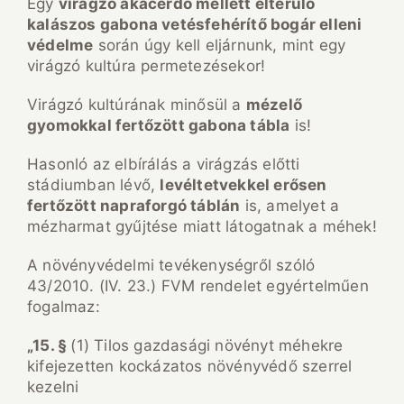
Egy
virágzó akácerdő mellett elterülő
kalászos gabona vetésfehérítő bogár elleni
védelme
során úgy kell eljárnunk, mint egy
virágzó kultúra permetezésekor!
Virágzó kultúrának minősül a
mézelő
gyomokkal fertőzött gabona tábla
is!
Hasonló az elbírálás a virágzás előtti
stádiumban lévő,
levéltetvekkel erősen
fertőzött napraforgó táblán
is, amelyet a
mézharmat gyűjtése miatt látogatnak a méhek!
A növényvédelmi tevékenységről szóló
43/2010. (IV. 23.) FVM rendelet egyértelműen
fogalmaz:
„15. §
(1) Tilos gazdasági növényt méhekre
kifejezetten kockázatos növényvédő szerrel
kezelni