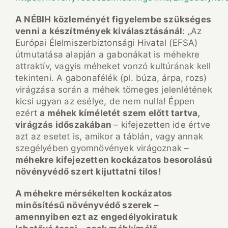
A NÉBIH közleményét figyelembe szükséges
venni a készítmények kiválasztásánál
: „Az
Európai Élelmiszerbiztonsági Hivatal (EFSA)
útmutatása alapján a gabonákat is méhekre
attraktív, vagyis méheket vonzó kultúrának kell
tekinteni. A gabonafélék (pl. búza, árpa, rozs)
virágzása során a méhek tömeges jelenlétének
kicsi ugyan az esélye, de nem nulla! Éppen
ezért
a méhek kíméletét szem előtt tartva,
virágzás időszakában
– kifejezetten ide értve
azt az esetet is, amikor a táblán, vagy annak
szegélyében gyomnövények virágoznak –
méhekre kifejezetten kockázatos besorolású
növényvédő szert kijuttatni tilos!
A méhekre mérsékelten kockázatos
minősítésű növényvédő szerek –
amennyiben ezt az engedélyokiratuk