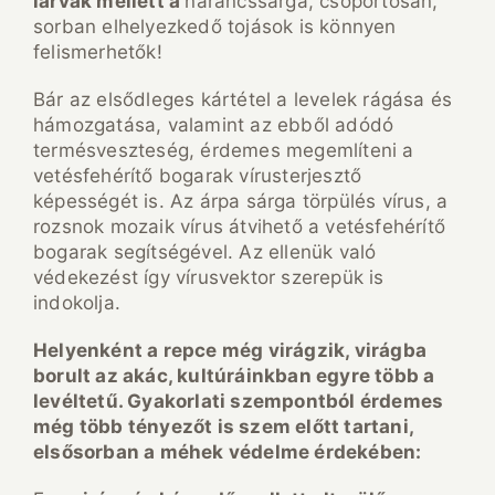
lárvák mellett a
narancssárga, csoportosan,
sorban elhelyezkedő tojások is könnyen
felismerhetők!
Bár az elsődleges kártétel a levelek rágása és
hámozgatása, valamint az ebből adódó
termésveszteség, érdemes megemlíteni a
vetésfehérítő bogarak vírusterjesztő
képességét is. Az árpa sárga törpülés vírus, a
rozsnok mozaik vírus átvihető a vetésfehérítő
bogarak segítségével. Az ellenük való
védekezést így vírusvektor szerepük is
indokolja.
Helyenként a repce még virágzik, virágba
borult az akác, kultúráinkban egyre több a
levéltetű. Gyakorlati szempontból érdemes
még több tényezőt is szem előtt tartani,
elsősorban a méhek védelme érdekében: