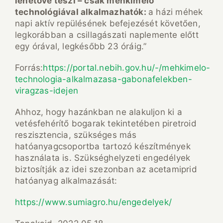
lehetővé teszi – csak méhkímélő
technológiával alkalmazhatók:
a házi méhek
napi aktív repülésének befejezését követően,
legkorábban a csillagászati naplemente előtt
egy órával, legkésőbb 23 óráig.”
Forrás:
https://portal.nebih.gov.hu/-/mehkimelo-
technologia-alkalmazasa-gabonafelekben-
viragzas-idejen
Ahhoz, hogy hazánkban ne alakuljon ki a
vetésfehérítő bogarak tekintetében piretroid
reszisztencia, szükséges más
hatóanyagcsoportba tartozó készítmények
használata is. Szükséghelyzeti engedélyek
biztosítják az idei szezonban az acetamiprid
hatóanyag alkalmazását:
https://www.sumiagro.hu/engedelyek/