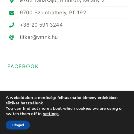
9762 Tanakajd, Ambrózy sétány 2.
9700 Szombathely, Pf.:192
+36 20 591 3244
titkar@vmnk.hu
FACEBOOK
A weboldalon a minőségi felhasználói élmény érdekében
sütiket használunk.
You can find out more about which cookies we are using or
© Copyright 2022- 2023 • Magyar Növényvédő Mérnöki és Növényorvosi
switch them off in
settings
.
Kamara Vas Megyei Területi Szervezete • All Rights Reserved • Minden
jog fenntartva
Elfogad