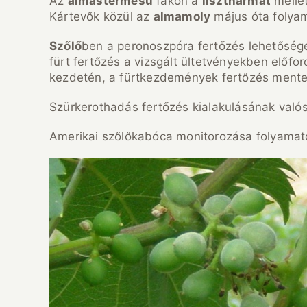
Az
almástermésű
fákon a
lisztharmat
melle
Kártevők közül az
almamoly
május óta folyam
Szőlő
ben a peronoszpóra fertőzés lehetősége
fürt fertőzés a vizsgált ültetvényekben előf
kezdetén, a fürtkezdemények fertőzés mente
Szürkerothadás fertőzés kialakulásának való
Amerikai szőlőkabóca monitorozása folyamato