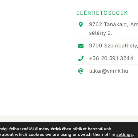
ELÉRHETŐSÉGEK
9762 Tanakajd, A
sétány 2.
9700 Szombathely,
+36 20 591 3244
titkar@vmnk.hu
ényvédő Mérnöki és Növényorvosi Kamara Vas Megyei Területi Szervezete • All Rig
égi felhasználói élmény érdekében sütiket használunk.
e about which cookies we are using or switch them off in
settings
.