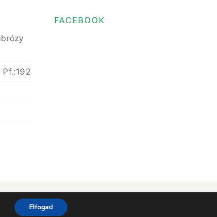
FACEBOOK
mbrózy
 Pf.:192
hts Reserved • Minden jog fenntartva
Elfogad