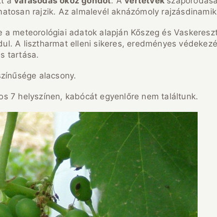
tt a
varasodás okoz gondot
. A
vértetvek
szaporodása
atosan rajzik. Az almalevél aknázómoly rajzásdinamik
 a meteorológiai adatok alapján Kőszeg és Vaskereszte
ordul. A lisztharmat elleni sikeres, eredményes védek
s tartása.
színűsége alacsony.
s 7 helyszínen, kabócát egyenlőre nem találtunk.