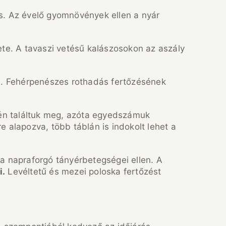
s. Az évelő gyomnövények ellen a nyár
ete. A tavaszi vetésű kalászosokon az aszály
el. Fehérpenészes rothadás fertőzésének
ején találtuk meg, azóta egyedszámuk
 alapozva, több táblán is indokolt lehet a
a napraforgó tányérbetegségei ellen. A
i.
Levéltetű és mezei poloska fertőzést