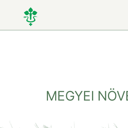
Kihagyás
MEGYEI NÖV