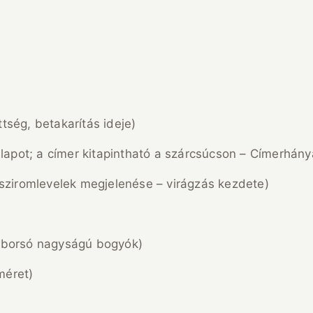
ség, betakarítás ideje)
llapot; a címer kitapintható a szárcsúcson – Címerhán
 sziromlevelek megjelenése – virágzás kezdete)
 borsó nagyságú bogyók)
méret)