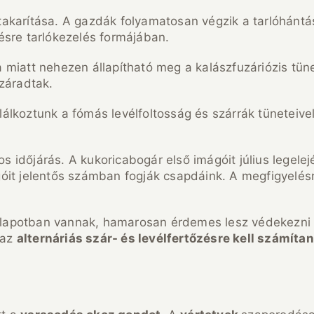
akarítása. A gazdák folyamatosan végzik a tarlóhántá
ésre tarlókezelés formájában.
 miatt nehezen állapítható meg a kalászfuzáriózis tün
záradtak.
álkoztunk a fómás levélfoltosság és szárrák tüneteiv
 időjárás. A kukoricabogár első imágóit július legel
it jelentős számban fogják csapdáink. A megfigyelésre
 állapotban vannak, hamarosan érdemes lesz védekezni 
 az
alternáriás szár- és levélfertőzésre kell számítan