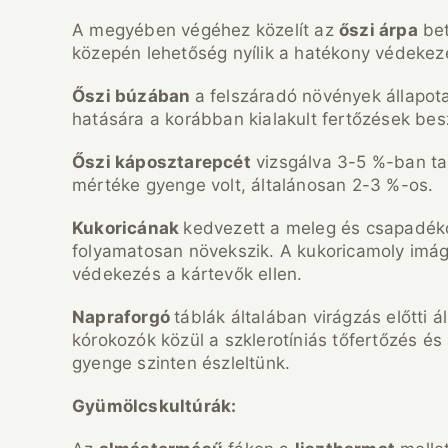
A megyében végéhez közelít az
őszi árpa
bet
közepén lehetőség nyílik a hatékony védekez
Őszi búzában
a felszáradó növények állapota
hatására a korábban kialakult fertőzések bes
Őszi káposztarepcét
vizsgálva 3-5 %-ban tal
mértéke gyenge volt, általánosan 2-3 %-os.
Kukoricának
kedvezett a meleg és csapadékos
folyamatosan növekszik. A kukoricamoly imágó
védekezés a kártevők ellen.
Napraforgó
táblák általában virágzás előtti
kórokozók közül a szklerotíniás tőfertőzés és
gyenge szinten észleltünk.
Gyümölcskultúrák: