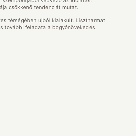
 szempontjából kedvező az időjárás.
ája csökkenő tendenciát mutat.
s térségében újból kialakult. Lisztharmat
ezés további feladata a bogyónövekedés