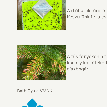
A dióburok fúró l
Készüljünk fel a c
A tűs fenyőkön a 
komoly kártételre 
díszbogár.
Both Gyula VMNK