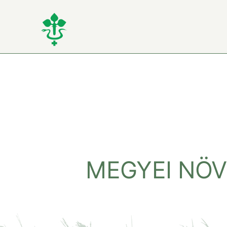
Kihagyás
MEGYEI NÖV