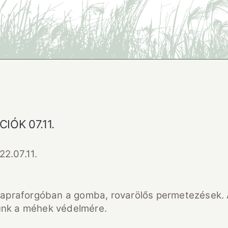
ÓK 07.11.
2.07.11.
praforgóban a gomba, rovarölős permetezések. Aho
jünk a méhek védelmére.