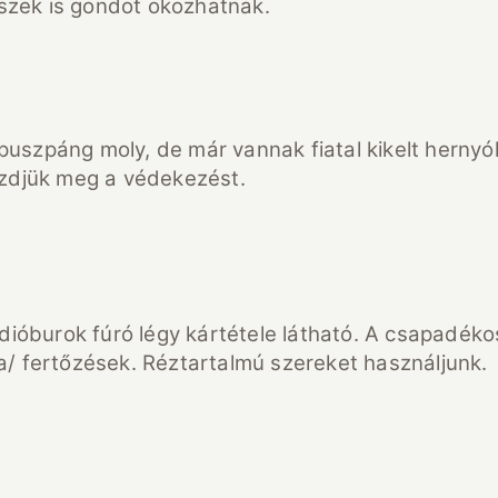
pszek is gondot okozhatnak.
puszpáng moly, de már vannak fiatal kikelt hernyók
zdjük meg a védekezést.
dióburok fúró légy kártétele látható. A csapadék
 fertőzések. Réztartalmú szereket használjunk.