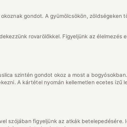
 okoznak gondot. A gyümölcsökön, zöldségeken tö
dekezzünk rovarölőkkel. Figyeljünk az élelmezés 
uslica szintén gondot okoz a most a bogyósokban.
kezni. A kártétel nyomán kellemetlen ecetes ízű l
el szójában figyeljünk az atkák betelepedésére. 