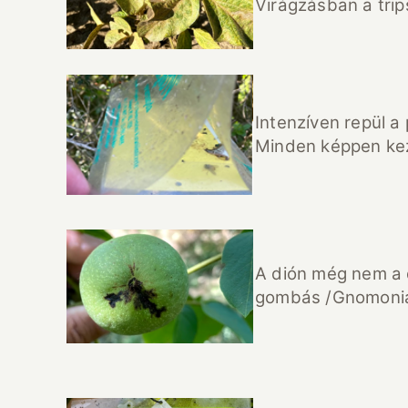
Virágzásban a tri
Intenzíven repül a 
Minden képpen ke
A dión még nem a 
gombás /Gnomonia/