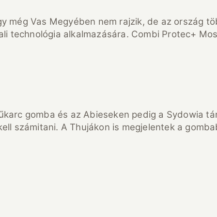
égy még Vas Megyében nem rajzik, de az ország tö
sali technológia alkalmazására. Combi Protec+ Mos
tűkarc gomba és az Abieseken pedig a Sydowia t
kell számitani. A Thujákon is megjelentek a gomba