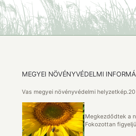
MEGYEI NÖVÉNYVÉDELMI INFORMÁCI
Vas megyei növényvédelmi helyzetkép.202
Megkezdődtek a na
Fokozottan figyel