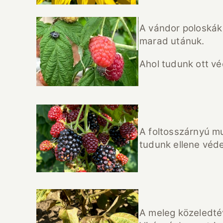
A vándor poloskák
marad utánuk.
Ahol tudunk ott vé
A foltosszárnyú m
tudunk ellene véde
A meleg közeledtév