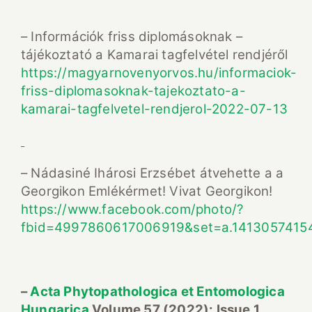
– Információk friss diplomásoknak –
tájékoztató a Kamarai tagfelvétel rendjéről
https://magyarnovenyorvos.hu/informaciok-
friss-diplomasoknak-tajekoztato-a-
kamarai-tagfelvetel-rendjerol-2022-07-13
– Nádasiné Ihárosi Erzsébet átvehette a a
Georgikon Emlékérmet! Vivat Georgikon!
https://www.facebook.com/photo/?
fbid=4997860617006919&set=a.1413057415
–
Acta Phytopathologica et Entomologica
Hungarica
Volume 57 (2022): Issue 1