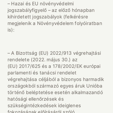
– Hazai és EU növényvédelmi
jogszabályfigyelő – az előző hónapban
kihirdetett jogszabályok (felkérésre
megjelenik a Növényvédelem folyóiratban
is):
– A Bizottság (EU) 2022/913 végrehajtási
rendelete (2022. május 30.) az
(EU) 2017/625 és a 178/2002/EK európai
parlamenti és tanácsi rendelet
végrehajtása céljából a bizonyos harmadik
országokból származó egyes áruk Unióba
történő beléptetése esetén alkalmazandó
hatósági ellenőrzések és
szükségintézkedések ideiglenes
fokozásának előírásáról szóló