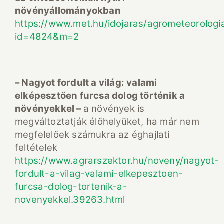
növényállományokban
https://www.met.hu/idojaras/agrometeorologi
id=4824&m=2
– Nagyot fordult a világ: valami
elképesztően furcsa dolog történik a
növényekkel –
a növények is
megváltoztatják élőhelyüket, ha már nem
megfelelőek számukra az éghajlati
feltételek
https://www.agrarszektor.hu/noveny/nagyot-
fordult-a-vilag-valami-elkepesztoen-
furcsa-dolog-tortenik-a-
novenyekkel.39263.html