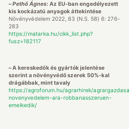
–
Pethő Ágnes
: Az EU-ban engedélyezett
kis kockázatú anyagok áttekintése
Növényvédelem 2022, 83 (N.S. 58) 6: 276-
283
https://matarka.hu/cikk_list.php?
fusz=182117
– A kereskedők és gyártók jelentése
szerint a növényvédő szerek 50%-kal
drágábbak, mint tavaly
https://agroforum.hu/agrarhirek/agrargazdas
novenyvedelem-ara-robbanasszeruen-
emelkedik/