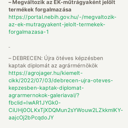
– Megváltozik az EK-műtrágyaként jelölt
termékek forgalmazása
https://portal.nebih.gov.hu/-/megvaltozik-
az-ek-mutragyakent-jelolt-termekek-
forgalmazasa-1
– DEBRECEN: Újra ötéves képzésben
kaptak diplomát az agrármérnökök
https://agrojager.hu/kiemelt-
cikk/2022/07/03/debrecen-ujra-oteves-
kepzesben-kaptak-diplomat-
agrarmernokok-galeriaval/?
fbclid=IwAR1JYGk0-
CiUHj0OLKxTjXDQMun2sYWouw2LZkkmlKY-
aajcOj2bPcqdoJY