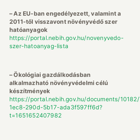
– Az EU-ban engedélyezett, valamint a
2011-től visszavont növényvédő szer
hatóanyagok
https://portal.nebih.gov.hu/novenyvedo-
szer-hatoanyag-lista
– Ökológiai gazdálkodásban
alkalmazható növényvédelmi célú
készítmények
https://portal.nebih.gov.hu/documents/101
1ec8-290d-5b17-ada3f597ff6d?
t=1651652407982