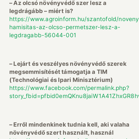
– Az olcsó növényvédő szer lesz a
legdrágább – miért is?
https://www.agroinform.hu/szantofold/noven
hamisitas-az-olcso-permetszer-lesz-a-
legdragabb-56044-001
– Lejárt és veszélyes növényvédő szerek
megsemmisítését támogatja a TIM
(Technológiai és Ipari Minisztérium)
https://www.facebook.com/permalink.php?
story_fbid=pfbid0emQKnu8jaiW1A41ZhxG
– Erről mindenkinek tudnia kell, aki valaha
növényvédő szert használt, használ