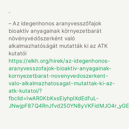
– Az idegenhonos aranyvesszőfajok
bioaktív anyagainak környezetbarát
növényvédőszerként való
alkalmazhatóságát mutatták ki az ATK
kutatói
https://elkh.org/hirek/az-idegenhonos-
aranyvesszofajok-bioaktiv-anyagainak-
kornyezetbarat-novenyvedoszerkent-
valo-alkalmazhatosagat-mutattak-ki-az-
atk-kutatoi/?
fbclid=IwAR0KbKxsEiyhplXdEdfuL-
JNwjpF87Q4RnJfvd250YN8yVKFidMJO4r_yG