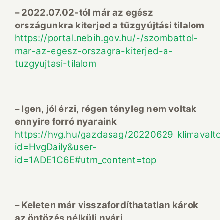
– 2022.07.02-tól már az egész
országunkra kiterjed a tűzgyújtási tilalom
https://portal.nebih.gov.hu/-/szombattol-
mar-az-egesz-orszagra-kiterjed-a-
tuzgyujtasi-tilalom
– Igen, jól érzi, régen tényleg nem voltak
ennyire forró nyaraink
https://hvg.hu/gazdasag/20220629_klimaval
id=HvgDaily&user-
id=1ADE1C6E#utm_content=top
– Keleten már visszafordíthatatlan károk
az öntözés nélküli nyári