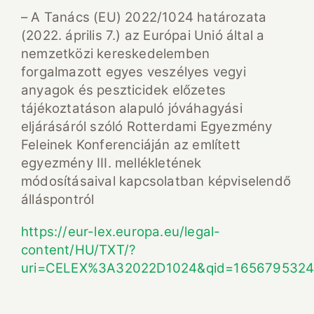
– A Tanács (EU) 2022/1024 határozata
(2022. április 7.) az Európai Unió által a
nemzetközi kereskedelemben
forgalmazott egyes veszélyes vegyi
anyagok és peszticidek előzetes
tájékoztatáson alapuló jóváhagyási
eljárásáról szóló Rotterdami Egyezmény
Feleinek Konferenciáján az említett
egyezmény III. mellékletének
módosításaival kapcsolatban képviselendő
álláspontról
https://eur-lex.europa.eu/legal-
content/HU/TXT/?
uri=CELEX%3A32022D1024&qid=165679532