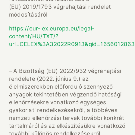
(EU) 2019/1793 végrehajtási rendelet
módosításáról
https://eur-lex.europa.eu/legal-
content/HU/TXT/?
uri=CELEX%3A32022R0913&qid=165601286
– A Bizottság (EU) 2022/932 végrehajtási
rendelete (2022. június 9.) az
élelmiszerekben előforduló szennyező
anyagok tekintetében végzendő hatósági
ellenőrzésekre vonatkozó egységes
gyakorlati rendelkezésekről, a többéves
nemzeti ellenőrzési tervek további konkrét
tartalmáról és az elkészítésükre vonatkozó
további különös rendelkezésekről