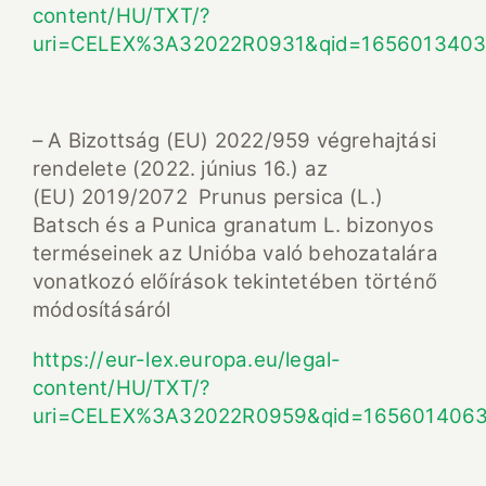
content/HU/TXT/?
uri=CELEX%3A32022R0931&qid=165601340
– A Bizottság (EU) 2022/959 végrehajtási
rendelete (2022. június 16.) az
(EU) 2019/2072 Prunus persica (L.)
Batsch és a Punica granatum L. bizonyos
terméseinek az Unióba való behozatalára
vonatkozó előírások tekintetében történő
módosításáról
https://eur-lex.europa.eu/legal-
content/HU/TXT/?
uri=CELEX%3A32022R0959&qid=165601406