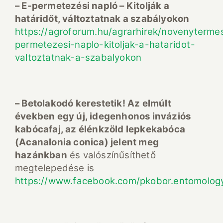
– E-permetezési napló – Kitolják a
határidőt, változtatnak a szabályokon
https://agroforum.hu/agrarhirek/novenyterme
permetezesi-naplo-kitoljak-a-hataridot-
valtoztatnak-a-szabalyokon
– Betolakodó kerestetik! Az elmúlt
években egy új, idegenhonos inváziós
kabócafaj, az élénkzöld lepkekabóca
(Acanalonia conica) jelent meg
hazánkban
és valószínűsíthető
megtelepedése is
https://www.facebook.com/pkobor.entomolo