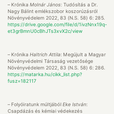
– Krónika
Molnár János
: Tudósítás a Dr.
Nagy Bálint emlékszobor koszorúzásról
Növényvédelem 2022, 83 (N.S. 58) 6: 285.
https://drive.google.com/file/d/1ivzNnx19q-
et3grBmnU0cBhJTs3xvX2c/view
– Krónika
Haltrich Attila
: Megújult a Magyar
Növényvédelmi Társaság vezetősége
Növényvédelem 2022, 83 (N.S. 58) 6: 286.
https://matarka.hu/cikk_list.php?
fusz=182117
– Folyóiratunk múltjából
Eke István
:
Csapdázás és kémiai védekezés