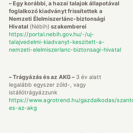
– Egy korábbi, a hazai talajok állapotával
foglalkozó kiadványt frissítettek a
Nemzeti Élelmiszerlánc-biztonsági
Hivatal
(Nébih)
szakemberei
https://portal.nebih.gov.hu/-/uj-
talajvedelmi-kiadvanyt-keszitett-a-
nemzeti-elelmiszerlanc-biztonsagi-hivatal
– Trágyázás és az AKG –
3 év alatt
legalább egyszer zöld-, vagy
istállótrágyázzunk
https://www.agrotrend.hu/gazdalkodas/szant
es-az-akg