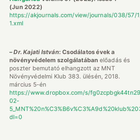
(Jun 2022)
https://akjournals.com/view/journals/038/57/1
1.xml
–
Dr. Kajati István
:
Csodálatos évek
a
növényvédelem szolgálatában
előadás és
poszter bemutató elhangzott az MNT
Növényvédelmi Klub 383. ülésén, 2018.
március 5-én
https://www.dropbox.com/s/fg0zcpbgk44tn29
02-
5_MNT%20n%C3%B6v%C3%A9d%20klub%2038
dl=0