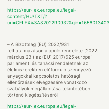
https://eur-lex.europa.eu/legal-
content/HU/TXT/?
uri=CELEX%3A32022R0932&qid=165601340
– A Bizottság (EU) 2022/931
felhatalmazáson alapuló rendelete (2022.
március 23.) az (EU) 2017/625 európai
parlamenti és tanácsi rendeletnek az
élelmiszerekben előforduló szennyező
anyagokkal kapcsolatos hatósági
ellenőrzések elvégzésére vonatkozó
szabályok megállapítása tekintetében
történő kiegészítéséről
https://eur-lex.europa.eu/legal-