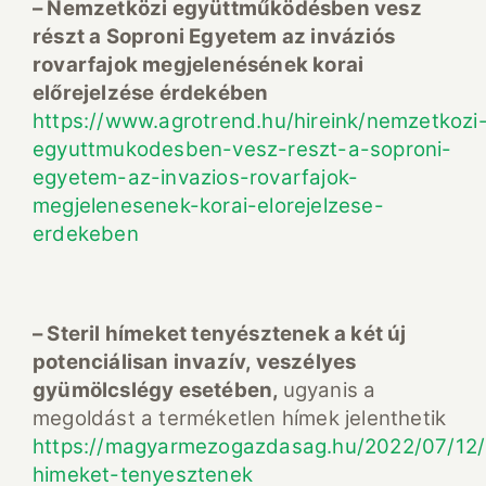
– Nemzetközi együttműködésben vesz
részt a Soproni Egyetem az inváziós
rovarfajok megjelenésének korai
előrejelzése érdekében
https://www.agrotrend.hu/hireink/nemzetkozi
egyuttmukodesben-vesz-reszt-a-soproni-
egyetem-az-invazios-rovarfajok-
megjelenesenek-korai-elorejelzese-
erdekeben
– Steril hímeket tenyésztenek a két új
potenciálisan invazív, veszélyes
gyümölcslégy esetében,
ugyanis a
megoldást a terméketlen hímek jelenthetik
https://magyarmezogazdasag.hu/2022/07/12/s
himeket-tenyesztenek