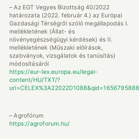
– Az EGT Vegyes Bizottság 40/2022
határozata (2022. február 4.) az Európai
Gazdasági Térségről szóló megállapodás I.
mellékletének (Állat- és
növényegészségügyi kérdések) és II.
mellékletének (Műszaki előírások,
szabványok, vizsgálatok és tanúsítás)
módosításáról
https://eur-lex.europa.eu/legal-
content/HU/TXT/?
uri=CELEX%3A22022D1088&qid=165679588
– Agrofórum
https://agroforum.hu/