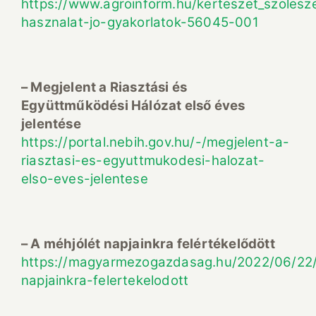
https://www.agroinform.hu/kerteszet_szoles
hasznalat-jo-gyakorlatok-56045-001
– Megjelent a Riasztási és
Együttműködési Hálózat első éves
jelentése
https://portal.nebih.gov.hu/-/megjelent-a-
riasztasi-es-egyuttmukodesi-halozat-
elso-eves-jelentese
– A méhjólét napjainkra felértékelődött
https://magyarmezogazdasag.hu/2022/06/22/
napjainkra-felertekelodott