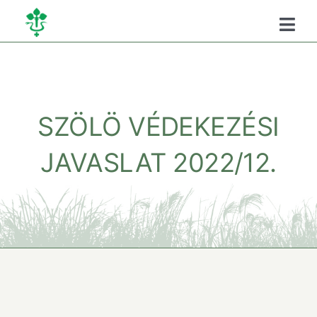
Kihagyás
Togg
Navi
Főoldal
Kamaráról
SZÖLÖ VÉDEKEZÉSI
JAVASLAT 2022/12.
Oktatás
Szükséghelyzeti