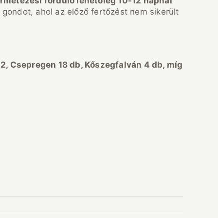
ermetezési forduló lehetőleg 10-12 napnál
t gondot, ahol az előző fertőzést nem sikerült
2, Csepregen 18 db, Kőszegfalván 4 db, míg