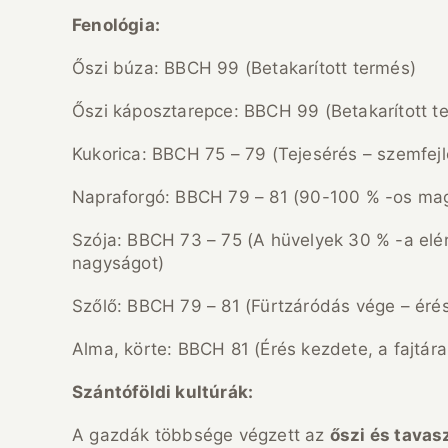
Fenológia:
Őszi búza: BBCH 99 (Betakarított termés)
Őszi káposztarepce: BBCH 99 (Betakarított t
Kukorica: BBCH 75 – 79 (Tejesérés – szemfejl
Napraforgó: BBCH 79 – 81 (90-100 % -os mag
Szója: BBCH 73 – 75 (A hüvelyek 30 % -a elé
nagyságot)
Szőlő: BBCH 79 – 81 (Fürtzáródás vége – éré
Alma, körte: BBCH 81 (Érés kezdete, a fajtára
Szántóföldi kultúrák:
A gazdák többsége végzett az
őszi és tavas