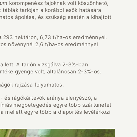
ium
korompenész fajoknak volt köszönhető,
 táblák tarlóján a korábbi esők hatására
matos ápolása, és szükség esetén a kihajtott
0.293 hektáron, 6,73 t/ha-os eredménnyel.
szos növénynél 2,6 t/ha-os eredménnyel
 lett. A tarlón vizsgálva 2-3%-ban
rtéke gyenge volt, általánosan 2-3%-os.
imágók rajzása folyamatos.
- és rágókártevők aránya elenyésző, a
rotíniás megbetegedés egyre több szártünetet
a mellett egyre több a diaportés levélérközi