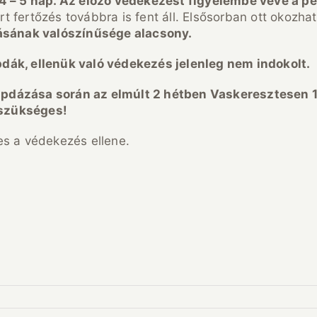
 4 – 5 nap. Az előző védekezést figyelembe véve a p
rt fertőzés továbbra is fent áll. Elsősorban ott okozha
ásának valószínűsége alacsony.
dák, ellenük való védekezés jelenleg nem indokolt.
pdázása során az elmúlt 2 hétben Vaskeresztesen 1
 szükséges!
es a védekezés ellene.