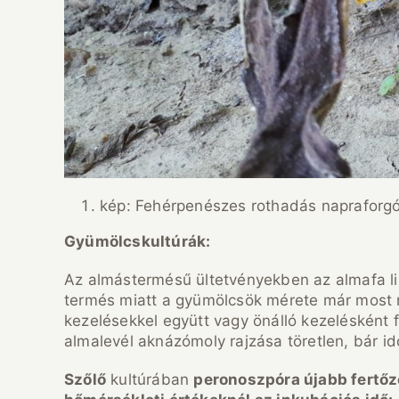
kép: Fehérpenészes rothadás napraforg
Gyümölcskultúrák:
Az almástermésű ültetvényekben az almafa l
termés miatt a gyümölcsök mérete már most 
kezelésekkel együtt vagy önálló kezelésként 
almalevél aknázómoly rajzása töretlen, bár i
Szőlő
kultúrában
peronoszpóra újabb fertőz