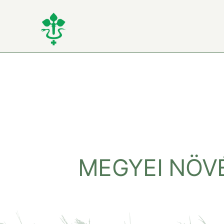
Kihagyás
MEGYEI NÖVÉ