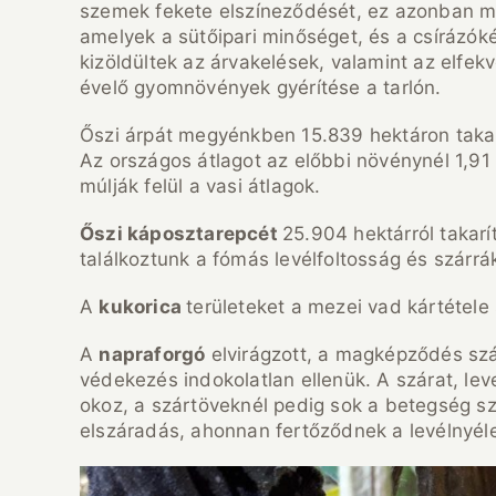
szemek fekete elszíneződését, ez azonban mi
amelyek a sütőipari minőséget, és a csírázók
kizöldültek az árvakelések, valamint az elfe
évelő gyomnövények gyérítése a tarlón.
Őszi árpát megyénkben 15.839 hektáron takar
Az országos átlagot az előbbi növénynél 1,91
múlják felül a vasi átlagok.
Őszi káposztarepcét
25.904 hektárról takar
találkoztunk a fómás levélfoltosság és szárr
A
kukorica
területeket a mezei vad kártétele
A
napraforgó
elvirágzott, a magképződés szá
védekezés indokolatlan ellenük. A szárat, le
okoz, a szártöveknél pedig sok a betegség sza
elszáradás, ahonnan fertőződnek a levélnyélen