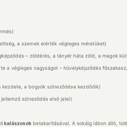
ermés)
ettség, a szemek elérték végleges méretüket)
képződés – zöldérés, a tányér háta zöld, a magok kü
rte a végleges nagyságot – hüvelyképződés főszakasz,
s kezdete, a bogyók színeződése kezdődik)
 jellemző színeződés első jelei)
zi kalászosok
betakarításával. A sokáig lábon álló, túl