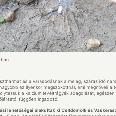
óban
isztharmat és a varasodásnak a meleg, száraz idő nem
nagyobb az ilyenkor megszokottnál, ami megnöveli a 
folytassuk a kalcium levéltrágyák adagolását, egészen
dőjárástól függően ingadozó.
ési lehetőségei alakultak ki Celldömölk és Vaskeres