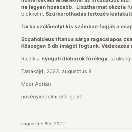
hőmérsékleti értékeknél az inkubációs idő:
ne legyen hosszabb.
Lisztharmat okozta
fü
blokkolni.
Szürkerothadás fertőzés kialakul
Tarka szőlőmolyt kis számban fogják a csap
Scpahoideus titanus sárga ragacslapos csa
Kőszegen 6 db imágót fogtunk. Védekezés
Rajzik a
nyugati dióburok fúrólégy
, szükség
Tanakajd, 2022. augusztus 8.
Moór Adrián
növényvédelmi előrejelző
augusztus 8th, 2022