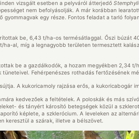
nden vizsgált esetben a pelyváról átterjedő
Stemphyl
épességet nem befolyásolják. A már korábban learatott
kvő gyommagvak egy része. Fontos feladat a tarló folya
ítottak be, 6,43 t/ha-os termésátlaggal. Őszi búzát 4
 t/ha-al, míg a legnagyobb területen termesztett kalá
ítottak be a gazdálkodók, a hozam megyékben 2,34 t/ha
ák tüneteivel. Fehérpenészes rothadás fertőzésének mé
 sújtja. A kukoricamoly rajzása erős, a kukoricabogár 
mára kedvezőek a feltételek. A poloskák és más szívó
veleket- és tányért károsító betegségek közül a szkle
porító képlete, a szklerócium. A leveleken az alternári
 keresztül a szárak, illetve a bélszövet.