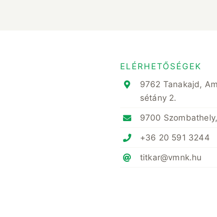
ELÉRHETŐSÉGEK
9762 Tanakajd, A
sétány 2.
9700 Szombathely,
+36 20 591 3244
titkar@vmnk.hu