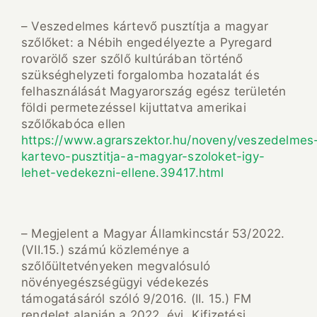
– Veszedelmes kártevő pusztítja a magyar
szőlőket: a Nébih engedélyezte a Pyregard
rovarölő szer szőlő kultúrában történő
szükséghelyzeti forgalomba hozatalát és
felhasználását Magyarország egész területén
földi permetezéssel kijuttatva amerikai
szőlőkabóca ellen
https://www.agrarszektor.hu/noveny/veszedelmes
kartevo-pusztitja-a-magyar-szoloket-igy-
lehet-vedekezni-ellene.39417.html
– Megjelent a Magyar Államkincstár 53/2022.
(VII.15.) számú közleménye a
szőlőültetvényeken megvalósuló
növényegészségügyi védekezés
támogatásáról szóló 9/2016. (II. 15.) FM
rendelet alapján a 2022. évi „Kifizetési