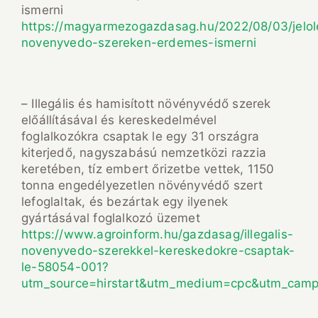
ismerni
https://magyarmezogazdasag.hu/2022/08/03/jelol
novenyvedo-szereken-erdemes-ismerni
– Illegális és hamisított növényvédő szerek
előállításával és kereskedelmével
foglalkozókra csaptak le egy 31 országra
kiterjedő, nagyszabású nemzetközi razzia
keretében, tíz embert őrizetbe vettek, 1150
tonna engedélyezetlen növényvédő szert
lefoglaltak, és bezártak egy ilyenek
gyártásával foglalkozó üzemet
https://www.agroinform.hu/gazdasag/illegalis-
novenyvedo-szerekkel-kereskedokre-csaptak-
le-58054-001?
utm_source=hirstart&utm_medium=cpc&utm_cam