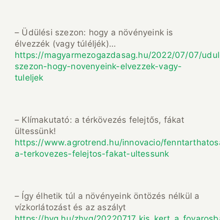
– Üdülési szezon: hogy a növényeink is
élvezzék (vagy túléljék)…
https://magyarmezogazdasag.hu/2022/07/07/udul
szezon-hogy-novenyeink-elvezzek-vagy-
tuleljek
– Klímakutató: a térkövezés felejtős, fákat
ültessünk!
https://www.agrotrend.hu/innovacio/fenntarthatos
a-terkovezes-felejtos-fakat-ultessunk
– Így élhetik túl a növényeink öntözés nélkül a
vízkorlátozást és az aszályt
https://hvg.hu/zhvg/20220717_kis_kert_a_fovarosb