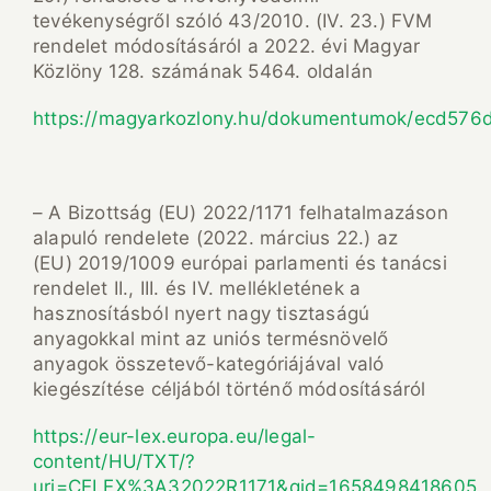
tevékenységről szóló 43/2010. (IV. 23.) FVM
rendelet módosításáról a 2022. évi Magyar
Közlöny 128. számának 5464. oldalán
https://magyarkozlony.hu/dokumentumok/ecd57
– A Bizottság (EU) 2022/1171 felhatalmazáson
alapuló rendelete (2022. március 22.) az
(EU) 2019/1009 európai parlamenti és tanácsi
rendelet II., III. és IV. mellékletének a
hasznosításból nyert nagy tisztaságú
anyagokkal mint az uniós termésnövelő
anyagok összetevő-kategóriájával való
kiegészítése céljából történő módosításáról
https://eur-lex.europa.eu/legal-
content/HU/TXT/?
uri=CELEX%3A32022R1171&qid=1658498418605