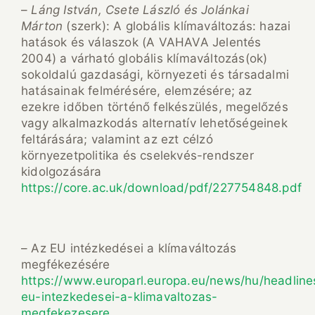
–
Láng István, Csete László és Jolánkai
Márton
(szerk): A globális klímaváltozás: hazai
hatások és válaszok (A VAHAVA Jelentés
2004) a várható globális klímaváltozás(ok)
sokoldalú gazdasági, környezeti és társadalmi
hatásainak felmérésére, elemzésére; az
ezekre időben történő felkészülés, megelőzés
vagy alkalmazkodás alternatív lehetőségeinek
feltárására; valamint az ezt célzó
környezetpolitika és cselekvés-rendszer
kidolgozására
https://core.ac.uk/download/pdf/227754848.pdf
– Az EU intézkedései a klímaváltozás
megfékezésére
https://www.europarl.europa.eu/news/hu/headlin
eu-intezkedesei-a-klimavaltozas-
megfekezesere