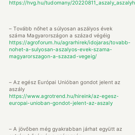
https://hvg.hu/tudomany/20220811_aszaly_aszaly
– Tovább nőhet a súlyosan aszályos évek
száma Magyarországon a század végéig
https://agroforum.hu/agrarhirek/idojaras/tovabb-
nohet-a-sulyosan-aszalyos-evek-szama-
magyarorszagon-a-szazad-vegeig/
– Az egész Európai Unióban gondot jelent az
aszály
https://www.agrotrend.hu/hireink/az-egesz-
europai-unioban-gondot-jelent-az-aszaly
– A jövőben még gyakrabban járhat együtt az