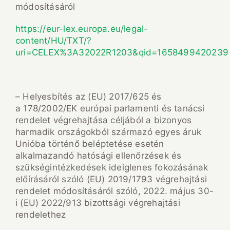
módosításáról
https://eur-lex.europa.eu/legal-
content/HU/TXT/?
uri=CELEX%3A32022R1203&qid=1658499420239
– Helyesbítés az (EU) 2017/625 és
a 178/2002/EK európai parlamenti és tanácsi
rendelet végrehajtása céljából a bizonyos
harmadik országokból származó egyes áruk
Unióba történő beléptetése esetén
alkalmazandó hatósági ellenőrzések és
szükségintézkedések ideiglenes fokozásának
előírásáról szóló (EU) 2019/1793 végrehajtási
rendelet módosításáról szóló, 2022. május 30-
i (EU) 2022/913 bizottsági végrehajtási
rendelethez