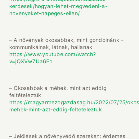
kerdesek/hogyan-lehet-megvedeni-a-
novenyeket-napeges-ellen/
– A növények okosabbak, mint gondolnánk –
kommunikálnak, látnak, hallanak
https://www.youtube.com/watch?
v=jQXVw7Ua6Eo
– Okosabbak a méhek, mint azt eddig
feltételeztük
https://magyarmezogazdasag.hu/2022/07/25/oko
mehek-mint-azt-eddig-felteteleztuk
– Jelölések a növényvédő szereken: érdemes