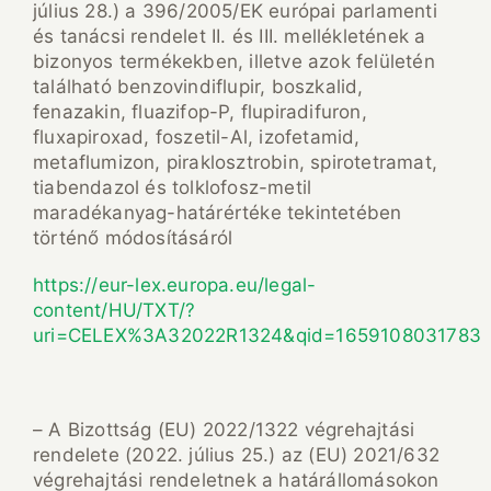
július 28.) a 396/2005/EK európai parlamenti
és tanácsi rendelet II. és III. mellékletének a
bizonyos termékekben, illetve azok felületén
található benzovindiflupir, boszkalid,
fenazakin, fluazifop-P, flupiradifuron,
fluxapiroxad, foszetil-Al, izofetamid,
metaflumizon, piraklosztrobin, spirotetramat,
tiabendazol és tolklofosz-metil
maradékanyag-határértéke tekintetében
történő módosításáról
https://eur-lex.europa.eu/legal-
content/HU/TXT/?
uri=CELEX%3A32022R1324&qid=1659108031783
– A Bizottság (EU) 2022/1322 végrehajtási
rendelete (2022. július 25.) az (EU) 2021/632
végrehajtási rendeletnek a határállomásokon