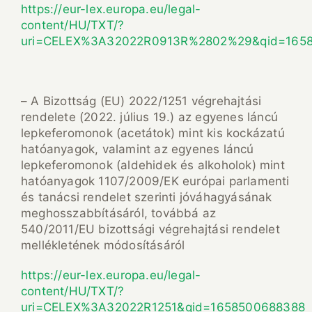
https://eur-lex.europa.eu/legal-
content/HU/TXT/?
uri=CELEX%3A32022R0913R%2802%29&qid=165
– A Bizottság (EU) 2022/1251 végrehajtási
rendelete (2022. július 19.) az egyenes láncú
lepkeferomonok (acetátok) mint kis kockázatú
hatóanyagok, valamint az egyenes láncú
lepkeferomonok (aldehidek és alkoholok) mint
hatóanyagok 1107/2009/EK európai parlamenti
és tanácsi rendelet szerinti jóváhagyásának
meghosszabbításáról, továbbá az
540/2011/EU bizottsági végrehajtási rendelet
mellékletének módosításáról
https://eur-lex.europa.eu/legal-
content/HU/TXT/?
uri=CELEX%3A32022R1251&qid=1658500688388