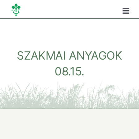
Kihagyás
Togg
Navi
Főoldal
Kamaráról
SZAKMAI ANYAGOK
08.15.
Oktatás
Szükséghelyzeti