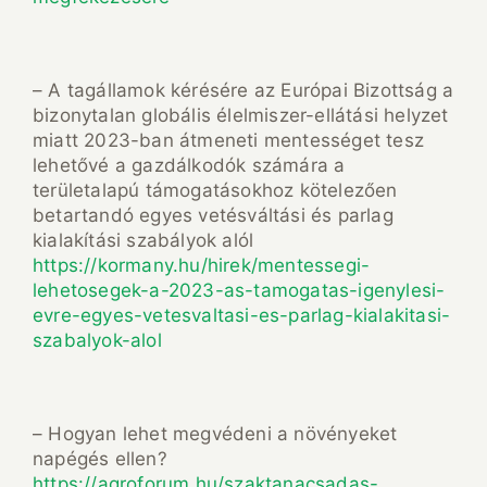
– A tagállamok kérésére az Európai Bizottság a
bizonytalan globális élelmiszer-ellátási helyzet
miatt 2023-ban átmeneti mentességet tesz
lehetővé a gazdálkodók számára a
területalapú támogatásokhoz kötelezően
betartandó egyes vetésváltási és parlag
kialakítási szabályok alól
https://kormany.hu/hirek/mentessegi-
lehetosegek-a-2023-as-tamogatas-igenylesi-
evre-egyes-vetesvaltasi-es-parlag-kialakitasi-
szabalyok-alol
– Hogyan lehet megvédeni a növényeket
napégés ellen?
https://agroforum.hu/szaktanacsadas-