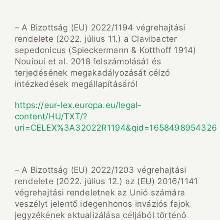
– A Bizottság (EU) 2022/1194 végrehajtási
rendelete (2022. július 11.) a Clavibacter
sepedonicus (Spieckermann & Kotthoff 1914)
Nouioui et al. 2018 felszámolását és
terjedésének megakadályozását célzó
intézkedések megállapításáról
https://eur-lex.europa.eu/legal-
content/HU/TXT/?
uri=CELEX%3A32022R1194&qid=1658498954326
– A Bizottság (EU) 2022/1203 végrehajtási
rendelete (2022. július 12.) az (EU) 2016/1141
végrehajtási rendeletnek az Unió számára
veszélyt jelentő idegenhonos inváziós fajok
jegyzékének aktualizálása céljából történő