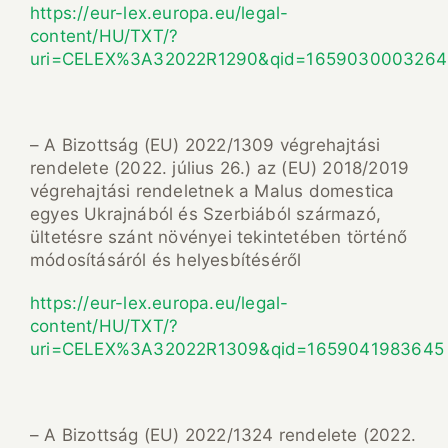
https://eur-lex.europa.eu/legal-
content/HU/TXT/?
uri=CELEX%3A32022R1290&qid=1659030003264
– A Bizottság (EU) 2022/1309 végrehajtási
rendelete (2022. július 26.) az (EU) 2018/2019
végrehajtási rendeletnek a Malus domestica
egyes Ukrajnából és Szerbiából származó,
ültetésre szánt növényei tekintetében történő
módosításáról és helyesbítéséről
https://eur-lex.europa.eu/legal-
content/HU/TXT/?
uri=CELEX%3A32022R1309&qid=1659041983645
– A Bizottság (EU) 2022/1324 rendelete (2022.