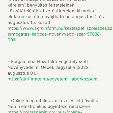
kérelem” benyújtás feltételeinek
közzétételéről: kifizetési kérelem kizárólag
elektronikus úton nyújtható be augusztus 1. és
augusztus 15. között
https://www.agroinform.hu/kerteszet_szoleszet/sz
tamogatas-kaboca-novenyvedo-szer-57888-
001
– Forgalomba Hozatalra Engedélyezett
Növényvédelmi Gépek Jegyzéke (2022.
augusztus 01.)
https://uni-mate.hu/egyetemi-laborkozpont
– Online meghatalmazáskezeléssel bővült a
Nébih elektronikus ügyintéző rendszere
https://portal.nebih.gov.hu/-/online-