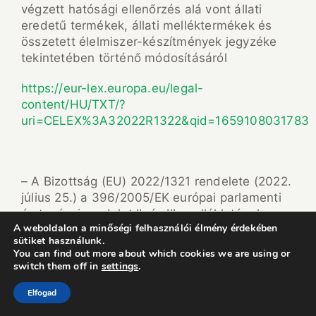
végzett hatósági ellenőrzés alá vont állati
eredetű termékek, állati melléktermékek és
összetett élelmiszer-készítmények jegyzéke
tekintetében történő módosításáról
https://eur-lex.europa.eu/legal-
content/HU/TXT/?
uri=CELEX%3A32022R1322&qid=1659108031783
– A Bizottság (EU) 2022/1321 rendelete (2022.
július 25.) a 396/2005/EK európai parlamenti
és tanácsi rendelet II. és III. mellékletének a
A weboldalon a minőségi felhasználói élmény érdekében
bizonyos termékekben, illetve azok felületén
sütiket használunk.
található fluorion, oxifluorfen, piroxszulam,
You can find out more about which cookies we are using or
kinmerak és szulfuril-fluorid szermaradék-
switch them off in
settings
.
határértékei tekintetében történő
Elfogad
módosításáról