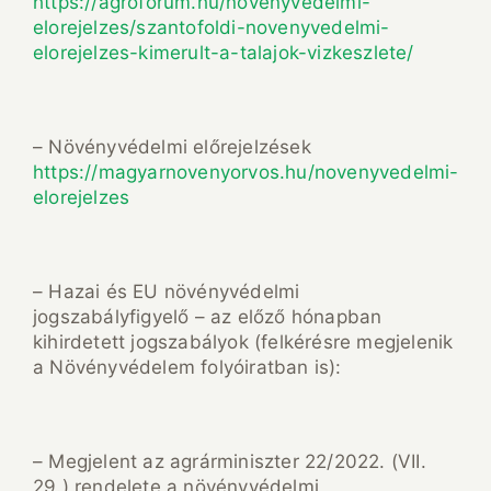
https://agroforum.hu/novenyvedelmi-
elorejelzes/szantofoldi-novenyvedelmi-
elorejelzes-kimerult-a-talajok-vizkeszlete/
– Növényvédelmi előrejelzések
https://magyarnovenyorvos.hu/novenyvedelmi-
elorejelzes
– Hazai és EU növényvédelmi
jogszabályfigyelő – az előző hónapban
kihirdetett jogszabályok (felkérésre megjelenik
a Növényvédelem folyóiratban is):
– Megjelent az agrárminiszter 22/2022. (VII.
29.) rendelete a növényvédelmi