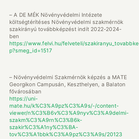
– A DE MÉK Növényvédelmi Intézete
költségtérítéses Növényvédelmi szakmérnök
szakirányú továbbképzést indít 2022-2024-
ben
https://www.felvi.hu/felveteli/szakiranyu_tovabbk
p?smeg_id=1517
– Növényvédelmi Szakmérnök képzés a MATE
Georgikon Campusán, Keszthelyen, a Balaton
fővárosában
https://uni-
mate.hu/k%C3%A9pz%C3%A9s/-/content-
viewer/n%C3%B6v%C3%A9nyv%C3%A9delmi-
szakm%C3%A9rn%C3%B6k-
szakir%C3%A1ny%C3%BA-
tov%C3%A1bbk%C3%A9pz%C3%A9s/20123