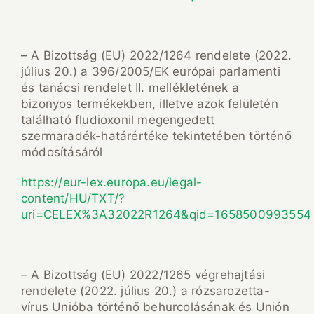
– A Bizottság (EU) 2022/1264 rendelete (2022.
július 20.) a 396/2005/EK európai parlamenti
és tanácsi rendelet II. mellékletének a
bizonyos termékekben, illetve azok felületén
található fludioxonil megengedett
szermaradék-határértéke tekintetében történő
módosításáról
https://eur-lex.europa.eu/legal-
content/HU/TXT/?
uri=CELEX%3A32022R1264&qid=1658500993554
– A Bizottság (EU) 2022/1265 végrehajtási
rendelete (2022. július 20.) a rózsarozetta-
vírus Unióba történő behurcolásának és Unión