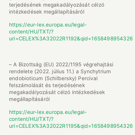
terjedésének megakadályozását célzó
intézkedések megállapításáról
https://eur-lex.europa.eu/legal-
content/HU/TXT/?
uri=CELEX%3A32022R1192&qid=1658498954326
– A Bizottság (EU) 2022/1195 végrehajtási
rendelete (2022. július 11.) a Synchytrium
endobioticum (Schilbersky) Percival
felszámolását és terjedésének
megakadályozását célzó intézkedések
megállapításáról
https://eur-lex.europa.eu/legal-
content/HU/TXT/?
uri=CELEX%3A32022R1195&qid=1658498954326