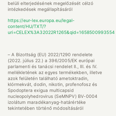
belüli elterjedésének megelőzését célzó
intézkedések megállapításáról
https://eur-lex.europa.eu/legal-
content/HU/TXT/?
uri=CELEX%3A32022R1265&qid=1658500993554
– A Bizottság (EU) 2022/1290 rendelete
(2022. július 22.) a 396/2005/EK európai
parlamenti és tanácsi rendelet II., III. és IV.
mellékletének az egyes termékekben, illetve
azok felületén található ametoktradin,
klórmekvát, dodin, nikotin, profenofosz és
Spodoptera exigua multicapsid
nucleopolyhedrovirus (SeMNPV) BV-0004
izolátum maradékanyag-határértéke
tekintetében történő módosításáról