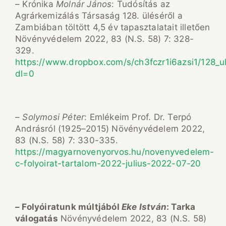
– Krónika
Molnár János
: Tudósítás az
Agrárkemizálás Társaság 128. üléséről a
Zambiában töltött 4,5 év tapasztalatait illetően
Növényvédelem 2022, 83 (N.S. 58) 7: 328-
329.
https://www.dropbox.com/s/ch3fczr1i6azsi1/128_u
dl=0
–
Solymosi Péter
: Emlékeim Prof. Dr. Terpó
Andrásról (1925–2015) Növényvédelem 2022,
83 (N.S. 58) 7: 330-335.
https://magyarnovenyorvos.hu/novenyvedelem-
c-folyoirat-tartalom-2022-julius-2022-07-20
– Folyóiratunk múltjából
Eke István
: Tarka
válogatás
Növényvédelem 2022, 83 (N.S. 58)