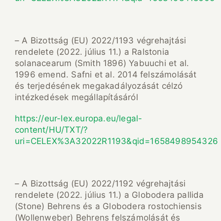
– A Bizottság (EU) 2022/1193 végrehajtási
rendelete (2022. július 11.) a Ralstonia
solanacearum (Smith 1896) Yabuuchi et al.
1996 emend. Safni et al. 2014 felszámolását
és terjedésének megakadályozását célzó
intézkedések megállapításáról
https://eur-lex.europa.eu/legal-
content/HU/TXT/?
uri=CELEX%3A32022R1193&qid=1658498954326
– A Bizottság (EU) 2022/1192 végrehajtási
rendelete (2022. július 11.) a Globodera pallida
(Stone) Behrens és a Globodera rostochiensis
(Wollenweber) Behrens felszámolását és