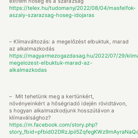
extrém hőség és a szárazság
https://telex.hu/tudomany/2022/08/04/masfelfok-
aszaly-szarazsag-hoseg-idojaras
– Klímaváltozás: a megelőzést elbuktuk, marad
az alkalmazkodás
https://magyarmezogazdasag.hu/2022/07/29/klim
megelozest-elbuktuk-marad-az-
alkalmazkodas
– Mit tehetünk meg a kertünkért,
növényeinkért a hőségriadó idején rövidtávon,
s hogyan alkalmazkodjunk hosszútávon a
klímaválsághoz?
https://m.facebook.com/story.php?
story_fbid=pfbid02DRzJpii5ZqfegKWz9mAyraNa