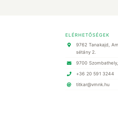
ELÉRHETŐSÉGEK
9762 Tanakajd, A
sétány 2.
9700 Szombathely,
+36 20 591 3244
titkar@vmnk.hu