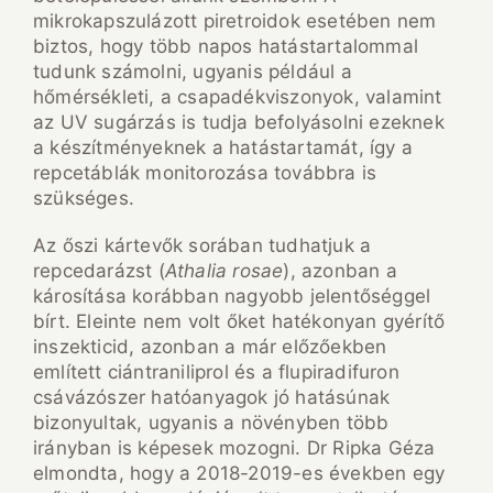
mikrokapszulázott piretroidok esetében nem
biztos, hogy több napos hatástartalommal
tudunk számolni, ugyanis például a
hőmérsékleti, a csapadékviszonyok, valamint
az UV sugárzás is tudja befolyásolni ezeknek
a készítményeknek a hatástartamát, így a
repcetáblák monitorozása továbbra is
szükséges.
Az őszi kártevők sorában tudhatjuk a
repcedarázst (
Athalia rosae
), azonban a
károsítása korábban nagyobb jelentőséggel
bírt. Eleinte nem volt őket hatékonyan gyérítő
inszekticid, azonban a már előzőekben
említett ciántraniliprol és a flupiradifuron
csávázószer hatóanyagok jó hatásúnak
bizonyultak, ugyanis a növényben több
irányban is képesek mozogni. Dr Ripka Géza
elmondta, hogy a 2018-2019-es években egy