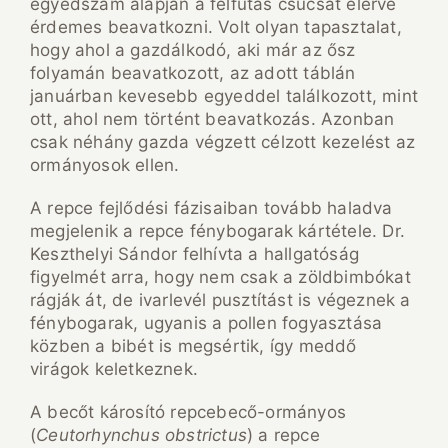
egyedszám alapján a felfutás csúcsát elérve
érdemes beavatkozni. Volt olyan tapasztalat,
hogy ahol a gazdálkodó, aki már az ősz
folyamán beavatkozott, az adott táblán
januárban kevesebb egyeddel találkozott, mint
ott, ahol nem történt beavatkozás. Azonban
csak néhány gazda végzett célzott kezelést az
ormányosok ellen.
A repce fejlődési fázisaiban tovább haladva
megjelenik a repce fénybogarak kártétele. Dr.
Keszthelyi Sándor felhívta a hallgatóság
figyelmét arra, hogy nem csak a zöldbimbókat
rágják át, de ivarlevél pusztítást is végeznek a
fénybogarak, ugyanis a pollen fogyasztása
közben a bibét is megsértik, így meddő
virágok keletkeznek.
A becőt károsító repcebecő-ormányos
(
Ceutorhynchus obstrictus
) a repce