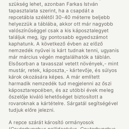
szükség lehet, azonban Farkas István
tapasztalata szerint, ha a csapdát a
repcetábla szélétől 30-40 méterre beljebb
helyezzük a táblába, akkor ott már nagyobb
valószínűséggel csak a kis káposztalegyet
találjuk meg, így pontosabb egyedszámot
kaphatunk. A következő évben az előző
nemzedék nyűvei is kárt tudnak tenni, ugyanis
már március végén megtalálhatók a táblán.
Elsősorban a tavasszal vetett növények,- mint
mustár, retek, káposzta,- kártevője, és súlyos
károk okozására képes. A már említett
harmadik nemzedék tud megjelenni az őszi
káposztarepcében, és az utóbbi évek meleg
őszelője kiváló lehetőséget biztosított a
rovaroknak a kártételre. Sárgatál segítségével
tudjuk előre jelezni.
A repce szárát károsító ormányosok