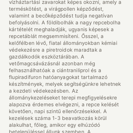
vízháztartási zavarokat képes okozni, amely a
terméskötést, a virágpollen képződést,
valamint a becőképződést tudja negatívan
befolyásolni. A földibolhák a nagy repcebolha
kártételét meghaladják, ugyanis képesek a
repcetáblát megsemmisíteni. Ősszel, a
kelőfélben lévő, fiatal állományokban kémiai
védekezésre a piretroidok maradtak a
gazdálkodók eszköztárában. A
vetőmagcsávázásnál azonban még
felhasználhatóak a ciántraniliprol és a
flupiradifuron hatóanyagokat tartalmazó
készítmények, melyek segítségünkre lehetnek
a kezdeti védekezésben. Az
állománykezeléseket terepi megfigyelésekre
alapozva érdemes elvégezni, a repce kelését
követően, napi szintű ellenőrzésekkel. A
kezelések száma 1-3 beavatkozás körül
alakulhat, főleg, amikor egy elhúzódó
betelepüléssel állunk szemben. A