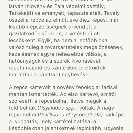
István (Növény és Talajvédelmi osztály,
Tanakajd) véleményeit, tapasztalatait. Tavaly
ősszel a repce az elmúlt évekhez képest már
kisebb népszerűségnek örvendett a
gazdálkodók körében, a vetésterülete
lecsökkent. Egyik, ha nem a legfőbb oka
valószínűleg a rovarkártételek megelőzésének,
kezelésének egyre nehezebbé válása, a
hatóanyagok és a szerek kivonásával
(acetamaiprid és szintetikus piretroidok
maradtak a palettán) egybevéve.
A repce kártevőit a növény fenológiai fázisai
mentén ismertették. Az első kártevő, amiről
szó esett, a repcebolha, illetve maguk a
földibolhák (
Psylliodes
spp.
) voltak. A nagy
repcebolha (
Psylliodes chrysocephala)
kárképe
a lyuggatás, mely kártétel hatásai a
későbbiekben jelentkeznek leginkább, ugyanis