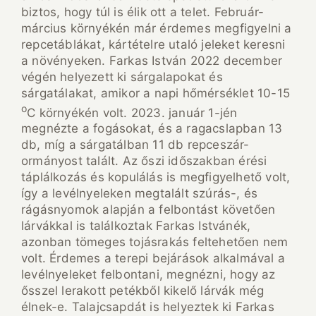
biztos, hogy túl is élik ott a telet. Február-
március környékén már érdemes megfigyelni a
repcetáblákat, kártételre utaló jeleket keresni
a növényeken. Farkas István 2022 december
végén helyezett ki sárgalapokat és
sárgatálakat, amikor a napi hőmérséklet 10-15
o
C környékén volt. 2023. január 1-jén
megnézte a fogásokat, és a ragacslapban 13
db, míg a sárgatálban 11 db repceszár-
ormányost talált. Az őszi időszakban érési
táplálkozás és kopulálás is megfigyelhető volt,
így a levélnyeleken megtalált szúrás-, és
rágásnyomok alapján a felbontást követően
lárvákkal is találkoztak Farkas Istvánék,
azonban tömeges tojásrakás feltehetően nem
volt. Érdemes a terepi bejárások alkalmával a
levélnyeleket felbontani, megnézni, hogy az
ősszel lerakott petékből kikelő lárvák még
élnek-e. Talajcsapdát is helyeztek ki Farkas