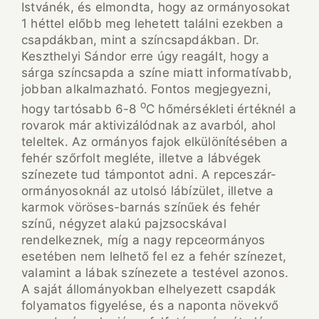
Istvánék, és elmondta, hogy az ormányosokat
1 héttel előbb meg lehetett találni ezekben a
csapdákban, mint a színcsapdákban. Dr.
Keszthelyi Sándor erre úgy reagált, hogy a
sárga színcsapda a színe miatt informatívabb,
jobban alkalmazható. Fontos megjegyezni,
o
hogy tartósabb 6-8
C hőmérsékleti értéknél a
rovarok már aktivizálódnak az avarból, ahol
teleltek. Az ormányos fajok elkülönítésében a
fehér szőrfolt megléte, illetve a lábvégek
színezete tud támpontot adni. A repceszár-
ormányosoknál az utolsó lábízület, illetve a
karmok vöröses-barnás színűek és fehér
színű, négyzet alakú pajzsocskával
rendelkeznek, míg a nagy repceormányos
esetében nem lelhető fel ez a fehér színezet,
valamint a lábak színezete a testével azonos.
A saját állományokban elhelyezett csapdák
folyamatos figyelése, és a naponta növekvő