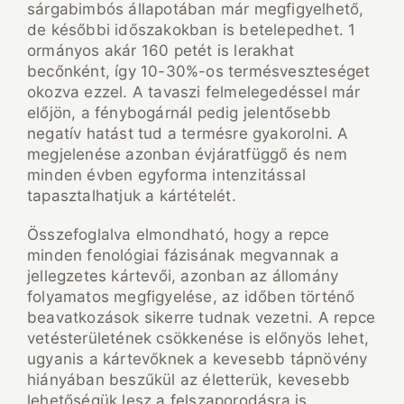
sárgabimbós állapotában már megfigyelhető,
de későbbi időszakokban is betelepedhet. 1
ormányos akár 160 petét is lerakhat
becőnként, így 10-30%-os termésveszteséget
okozva ezzel. A tavaszi felmelegedéssel már
előjön, a fénybogárnál pedig jelentősebb
negatív hatást tud a termésre gyakorolni. A
megjelenése azonban évjáratfüggő és nem
minden évben egyforma intenzitással
tapasztalhatjuk a kártételét.
Összefoglalva elmondható, hogy a repce
minden fenológiai fázisának megvannak a
jellegzetes kártevői, azonban az állomány
folyamatos megfigyelése, az időben történő
beavatkozások sikerre tudnak vezetni. A repce
vetésterületének csökkenése is előnyös lehet,
ugyanis a kártevőknek a kevesebb tápnövény
hiányában beszűkül az életterük, kevesebb
lehetőségük lesz a felszaporodásra is.