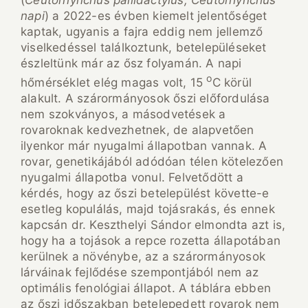
(
Ceutorhynchus pallidactylus, Ceutorhynchus
napi
) a 2022-es évben kiemelt jelentőséget
kaptak, ugyanis a fajra eddig nem jellemző
viselkedéssel találkoztunk, betelepüléseket
észleltünk már az ősz folyamán. A napi
o
hőmérséklet elég magas volt, 15
C körül
alakult. A szárormányosok őszi előfordulása
nem szokványos, a másodvetések a
rovaroknak kedvezhetnek, de alapvetően
ilyenkor már nyugalmi állapotban vannak. A
rovar, genetikájából adódóan télen kötelezően
nyugalmi állapotba vonul. Felvetődött a
kérdés, hogy az őszi betelepülést követte-e
esetleg kopulálás, majd tojásrakás, és ennek
kapcsán dr. Keszthelyi Sándor elmondta azt is,
hogy ha a tojások a repce rozetta állapotában
kerülnek a növénybe, az a szárormányosok
lárváinak fejlődése szempontjából nem az
optimális fenológiai állapot. A táblára ebben
az őszi időszakban betelepedett rovarok nem