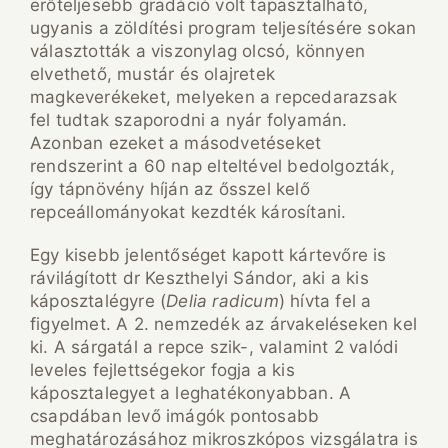
erőteljesebb gradáció volt tapasztalható,
ugyanis a zöldítési program teljesítésére sokan
választották a viszonylag olcsó, könnyen
elvethető, mustár és olajretek
magkeverékeket, melyeken a repcedarazsak
fel tudtak szaporodni a nyár folyamán.
Azonban ezeket a másodvetéseket
rendszerint a 60 nap elteltével bedolgozták,
így tápnövény híján az ősszel kelő
repceállományokat kezdték károsítani.
Egy kisebb jelentőséget kapott kártevőre is
rávilágított dr Keszthelyi Sándor, aki a kis
káposztalégyre (
Delia radicum
) hívta fel a
figyelmet. A 2. nemzedék az árvakeléseken kel
ki. A sárgatál a repce szik-, valamint 2 valódi
leveles fejlettségekor fogja a kis
káposztalegyet a leghatékonyabban. A
csapdában levő imágók pontosabb
meghatározásához mikroszkópos vizsgálatra is