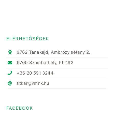
ELÉRHETŐSÉGEK
9762 Tanakajd, Ambrózy sétány 2.
9700 Szombathely, Pf.:192
+36 20 591 3244
titkar@vmnk.hu
FACEBOOK