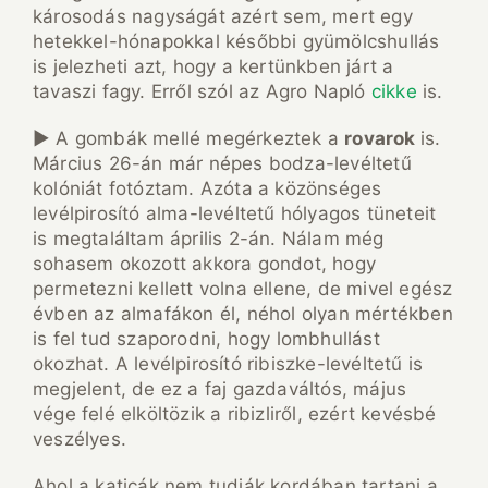
károsodás nagyságát azért sem, mert egy
hetekkel-hónapokkal későbbi gyümölcshullás
is jelezheti azt, hogy a kertünkben járt a
tavaszi fagy. Erről szól az Agro Napló
cikke
is.
► A gombák mellé megérkeztek a
rovarok
is.
Március 26-án már népes bodza-levéltetű
kolóniát fotóztam. Azóta a közönséges
levélpirosító alma-levéltetű hólyagos tüneteit
is megtaláltam április 2-án. Nálam még
sohasem okozott akkora gondot, hogy
permetezni kellett volna ellene, de mivel egész
évben az almafákon él, néhol olyan mértékben
is fel tud szaporodni, hogy lombhullást
okozhat. A levélpirosító ribiszke-levéltetű is
megjelent, de ez a faj gazdaváltós, május
vége felé elköltözik a ribizliről, ezért kevésbé
veszélyes.
Ahol a katicák nem tudják kordában tartani a