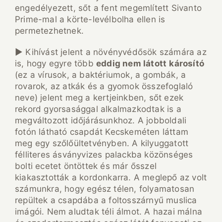
engedélyezett, sőt a fent megemlített Sivanto
Prime-mal a körte-levélbolha ellen is
permetezhetnek.
► Kihívást jelent a növényvédősök számára az
is, hogy egyre több
eddig nem látott
károsító
(ez a vírusok, a baktériumok, a gombák, a
rovarok, az atkák és a gyomok összefoglaló
neve) jelent meg a kertjeinkben, sőt ezek
rekord gyorsasággal alkalmazkodtak is a
megváltozott időjárásunkhoz. A jobboldali
fotón látható csapdát Kecskeméten láttam
meg egy szőlőültetvényben. A kilyuggatott
félliteres ásványvizes palackba közönséges
bolti ecetet öntöttek és már ősszel
kiakasztották a kordonkarra. A meglepő az volt
számunkra, hogy egész télen, folyamatosan
repültek a csapdába a foltosszárnyű muslica
imágói. Nem aludtak téli álmot. A hazai málna