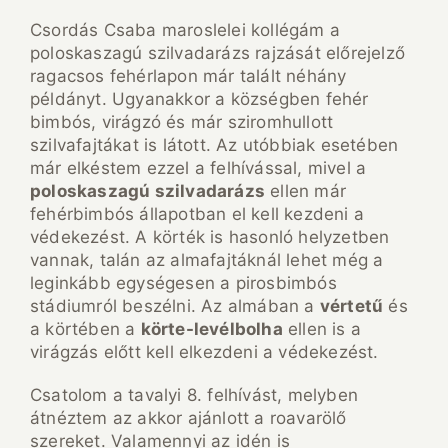
Csordás Csaba maroslelei kollégám a
poloskaszagú szilvadarázs rajzását előrejelző
ragacsos fehérlapon már talált néhány
példányt. Ugyanakkor a községben fehér
bimbós, virágzó és már sziromhullott
szilvafajtákat is látott. Az utóbbiak esetében
már elkéstem ezzel a felhívással, mivel a
poloskaszagú szilvadarázs
ellen már
fehérbimbós állapotban el kell kezdeni a
védekezést. A körték is hasonló helyzetben
vannak, talán az almafajtáknál lehet még a
leginkább egységesen a pirosbimbós
stádiumról beszélni. Az almában a
vértetű
és
a körtében a
körte-levélbolha
ellen is a
virágzás előtt kell elkezdeni a védekezést.
Csatolom a tavalyi 8. felhívást, melyben
átnéztem az akkor ajánlott a roavarölő
szereket. Valamennyi az idén is