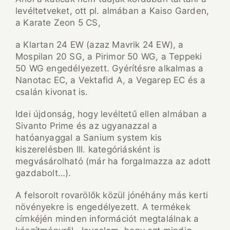
levéltetveket, ott pl. almában a Kaiso Garden,
a Karate Zeon 5 CS,
a Klartan 24 EW (azaz Mavrik 24 EW), a
Mospilan 20 SG, a Pirimor 50 WG, a Teppeki
50 WG engedélyezett. Gyérítésre alkalmas a
Nanotac EC, a Vektafid A, a Vegarep EC és a
csalán kivonat is.
Idei újdonság, hogy levéltetű ellen almában a
Sivanto Prime és az ugyanazzal a
hatóanyaggal a Sanium system kis
kiszerelésben III. kategóriásként is
megvásárolható (már ha forgalmazza az adott
gazdabolt…).
A felsorolt rovarölők közül jónéhány más kerti
növényekre is engedélyezett. A termékek
címkéjén minden információt megtalálnak a