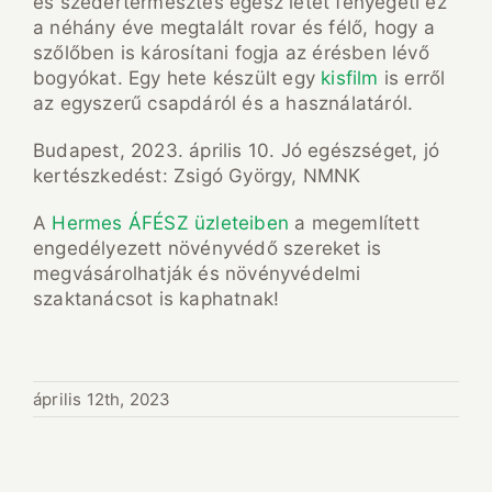
és szedertermesztés egész létét fenyegeti ez
a néhány éve megtalált rovar és félő, hogy a
szőlőben is károsítani fogja az érésben lévő
bogyókat. Egy hete készült egy
kisfilm
is erről
az egyszerű csapdáról és a használatáról.
Budapest, 2023. április 10. Jó egészséget, jó
kertészkedést: Zsigó György, NMNK
A
Hermes ÁFÉSZ üzleteiben
a megemlített
engedélyezett növényvédő szereket is
megvásárolhatják és növényvédelmi
szaktanácsot is kaphatnak!
április 12th, 2023