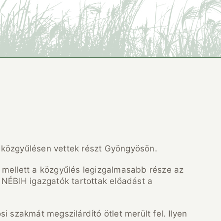
 közgyűlésen vettek részt Gyöngyösön.
 mellett a közgyűlés legizgalmasabb része az
 NÉBIH igazgatók tartottak előadást a
i szakmát megszilárdító ötlet merült fel. Ilyen