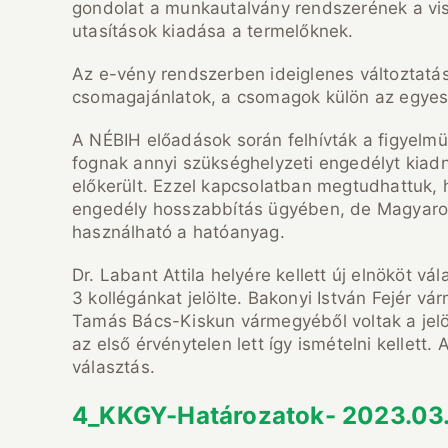
gondolat a munkautalvány rendszerének a viss
utasítások kiadása a termelőknek.
Az e-vény rendszerben ideiglenes változtatás
csomagajánlatok, a csomagok külön az egyes r
A NÉBIH előadások során felhívták a figyelmü
fognak annyi szükséghelyzeti engedélyt kiadni
előkerült. Ezzel kapcsolatban megtudhattuk,
engedély hosszabbítás ügyében, de Magyaro
használható a hatóanyag.
Dr. Labant Attila helyére kellett új elnököt vá
3 kollégánkat jelölte. Bakonyi István Fejér v
Tamás Bács-Kiskun vármegyéből voltak a jelöl
az első érvénytelen lett így ismételni kellett
választás.
4_KKGY-Határozatok- 2023.03