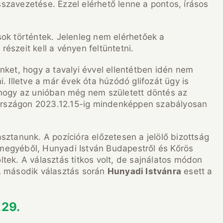
zavezetése. Ezzel elérhető lenne a pontos, írásos
ok történtek. Jelenleg nem elérhetőek a
észeit kell a vényen feltüntetni.
nket, hogy a tavalyi évvel ellentétben idén nem
. Illetve a már évek óta húzódó glifozát ügy is
 hogy az unióban még nem született döntés az
rszágon 2023.12.15-ig mindenképpen szabályosan
lasztanunk. A pozícióra előzetesen a jelölő bizottság
ármegyéből, Hunyadi István Budapestről és Kőrös
tek. A választás titkos volt, de sajnálatos módon
. A második választás során
Hunyadi Istvánra
esett a
.29.