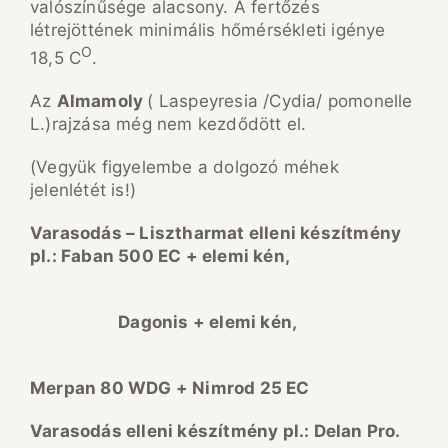
valószínűsége alacsony. A fertőzés
létrejöttének minimális hőmérsékleti igénye
O
18,5 C
.
Az
Almamoly
( Laspeyresia /Cydia/ pomonelle
L.)rajzása még nem kezdődött el.
(Vegyük figyelembe a dolgozó méhek
jelenlétét is!)
Varasod
ás – Lisztharmat elleni k
ész
ítm
ény
pl.: Faban 500 EC + elemi k
én,
Dagonis + elemi k
én,
Merpan 80 WDG + Nimrod 25 EC
Varasod
ás elleni k
ész
ítm
ény pl.: Delan Pro.