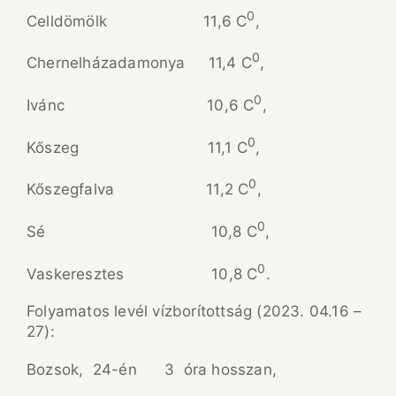
0
Celldömölk 11,6 C
,
0
Chernelházadamonya 11,4 C
,
0
Ivánc 10,6 C
,
0
Kőszeg 11,1 C
,
0
Kőszegfalva 11,2 C
,
0
Sé 10,8 C
,
0
Vaskeresztes 10,8 C
.
Folyamatos levél vízborítottság (2023. 04.16 –
27):
Bozsok, 24-én 3 óra hosszan,