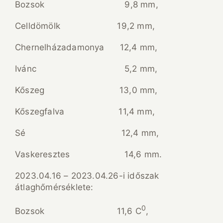
Bozsok 9,8 mm,
Celldömölk 19,2 mm,
Chernelházadamonya 12,4 mm,
Ivánc 5,2 mm,
Kőszeg 13,0 mm,
Kőszegfalva 11,4 mm,
Sé 12,4 mm,
Vaskeresztes 14,6 mm.
2023.04.16 – 2023.04.26-i időszak
átlaghőmérséklete:
0
Bozsok 11,6 C
,