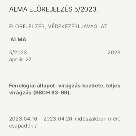
ALMA ELŐREJELZÉS 5/2023.
ELŐREJELZÉS, VÉDEKEZÉSI JAVASLAT
ALMA
5/2023. 2023.
április 27.
Fenol
ógiai
állapot:
vir
á
gz
á
s kezdete, teljes
vir
á
gz
á
s (BBCH 63-69).
2023.04.16 – 2023.04.26-i időszakban mért
csapadék /