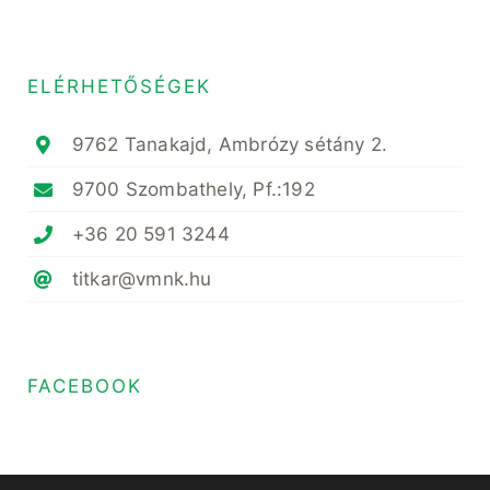
ELÉRHETŐSÉGEK
9762 Tanakajd, Ambrózy sétány 2.
9700 Szombathely, Pf.:192
+36 20 591 3244
titkar@vmnk.hu
FACEBOOK