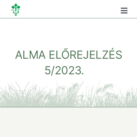
Kihagyás
Togg
Navi
Főoldal
Kamaráról
ALMA ELŐREJELZÉS
5/2023.
Oktatás
Szükséghelyzeti