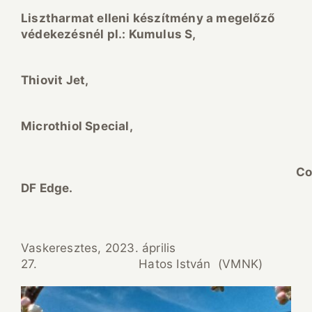
Lisztharmat elleni k
ész
ítm
ény a megel
őz
ő
v
édekez
ésn
él pl.: Kumulus S,
Thiovit Jet,
Microthiol Special,
Cosave
DF Edge.
Vaskeresztes, 2023. április
27. Hatos István (VMNK)