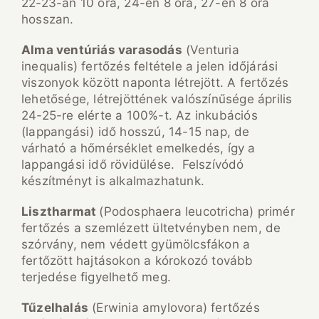
22-23-án 10 óra, 24-én 8 óra, 27-én 8 óra
hosszan.
Alma vent
úri
ás varasod
ás
(Venturia
inequalis) fertőzés feltétele a jelen időjárási
viszonyok között naponta létrejött. A fertőzés
lehetősége, létrejöttének valószínűsége április
24-25-re elérte a 100%-t. Az inkubációs
(lappangási) idő hosszú, 14-15 nap, de
várható a hőmérséklet emelkedés, így a
lappangási idő rövidülése. Felszívódó
készítményt is alkalmazhatunk.
Lisztharmat
(Podosphaera leucotricha) primér
fertőzés a szemlézett ültetvényben nem, de
szórvány, nem védett gyümölcsfákon a
fertőzött hajtásokon a kórokozó tovább
terjedése figyelhető meg.
T
űzelhal
ás
(Erwinia amylovora) fertőzés