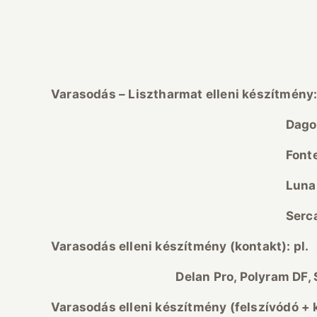
Varasod
ás – Lisztharmat elleni k
ész
ítm
ény:
Dagonis + Delan Pr
Fontelis 20 EC + dit
Luna Experience + ko
Sercadis + kontak
Varasod
ás elleni k
ész
ítm
ény (kontakt): pl.
Delan Pro, Polyram DF, Scab 48
Varasod
ás elleni k
ész
ítm
ény (felsz
ív
ód
ó
+ k