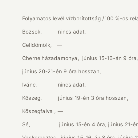
Folyamatos levél vízborítottság /100 %-os rela
Bozsok, nincs adat,
Celldömölk, —
Chernelházadamonya, június 15-16-án 9 óra, j
június 20-21-én 9 óra hosszan,
Ivánc, nincs adat,
Kőszeg, június 19-én 3 óra hosszan,
Kőszegfalva , —
Sé, június 15-én 4 óra, június 21-én 
Vaskeresztes, június 15-16-án 8 óra, június 1