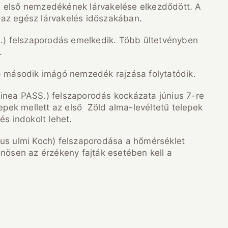
) első nemzedékének lárvakelése elkezdődött. A
az egész lárvakelés időszakában.
) felszaporodás emelkedik. Több ültetvényben
.
 második imágó nemzedék rajzása folytatódik.
inea PASS.) felszaporodás kockázata június 7-re
epek mellett az első Zöld alma-levéltetű telepek
és indokolt lehet.
hus ulmi Koch) felszaporodása a hőmérséklet
önösen az érzékeny fajták esetében kell a