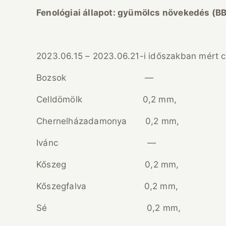
Fenol
ógiai
állapot:
gy
ü
m
ö
lcs n
ö
veked
é
s (B
2023.06.15 – 2023.06.21-i időszakban mért 
Bozsok —
Celldömölk 0,2 mm,
Chernelházadamonya 0,2 mm,
Ivánc —
Kőszeg 0,2 mm,
Kőszegfalva 0,2 mm,
Sé 0,2 mm,