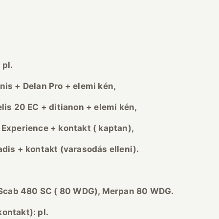
 pl.
o + elemi k
én,
ianon + elemi k
én,
ntakt ( kaptan),
t (varasod
ás elleni).
0 SC ( 80 WDG), Merpan 80 WDG.
ontakt): pl.