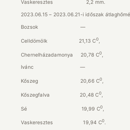
Vaskeresztes 2,2 mm.
2023.06.15 – 2023.06.21-i időszak átlaghőmé
Bozsok —
0
Celldömölk 21,13 C
,
0
Chernelházadamonya 20,78 C
,
Ivánc —
0
Kőszeg 20,66 C
,
0
Kőszegfalva 20,48 C
,
0
Sé 19,99 C
,
0
Vaskeresztes 19,94 C
.