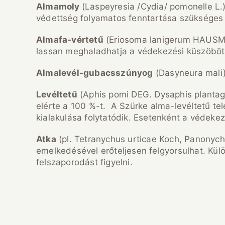
Almamoly
(Laspeyresia /Cydia/ pomonelle L.
védettség folyamatos fenntartása szükséges 
Almafa-v
értet
ű
(Eriosoma lanigerum HAUSM.
lassan meghaladhatja a védekezési küszöböt
Almalev
él-gubacssz
únyog
(Dasyneura mali)
Lev
éltet
ű
(Aphis pomi DEG. Dysaphis plantag
elérte a 100 %-t. A Szürke alma-levéltetű tel
kialakulása folytatódik. Esetenként a védekez
Atka
(pl. Tetranychus urticae Koch, Panonyc
emelkedésével erőteljesen felgyorsulhat. Kül
felszaporodást figyelni.