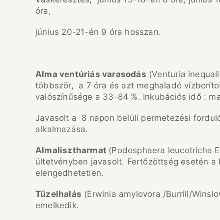
óra,
június 20-21-én 9 óra hosszan.
Alma vent
úri
ás varasod
ás
(Venturia inequal
többször, a 7 óra és azt meghaladó vízborítot
valószínűsége a 33-84 %. Inkubációs idő : ma
Javasolt a 8 napon belüli permetezési fordul
alkalmazása.
Almalisztharmat
(Podosphaera leucotricha E
ültetvényben javasolt. Fertőzöttség esetén a
elengedhetetlen.
T
űzelhal
ás
(Erwinia amylovora /Burrill/Winsl
emelkedik.