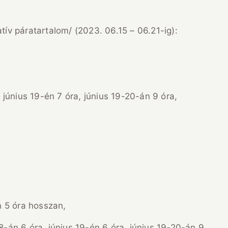
tív páratartalom/ (2023. 06.15 – 06.21-ig):
únius 19-én 7 óra, június 19-20-án 9 óra,
5 óra hosszan,
8-án 6 óra, június 19-én 6 óra, június 19-20-án 9