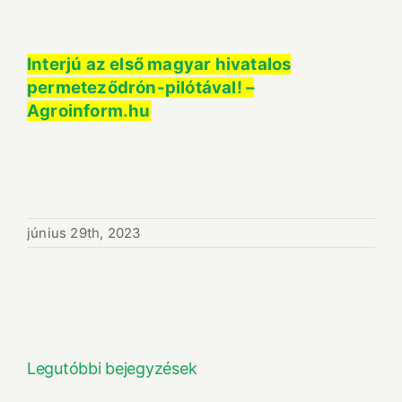
Interjú az első magyar hivatalos
permeteződrón-pilótával! –
Agroinform.hu
június 29th, 2023
Legutóbbi bejegyzések