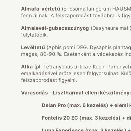
Almafa-v
értet
ű
(Eriosoma lanigerum HAUSM.) 
fenn állnak. A felszaporodást továbbra is figye
Almalev
él-gubacssz
únyog
(Dasyneura mali)
folytatódik.
Lev
éltet
ű
(Aphis pomi DEG. Dysaphis plantag
magas, 80-90 %. Esetenként a védekezés indo
Atka
(pl. Tetranychus urticae Koch, Panonyc
emelkedésével erőteljesen felgyorsulhat. Kül
felszaporodást figyelni.
Varasod
ás – Lisztharmat elleni k
ész
ítm
ény:
Delan Pro (max. 6 kezel
és) + elemi 
Fontelis 20 EC (max. 3 kezel
és) + d
Luna Experience (max. 3 kezel
és) +