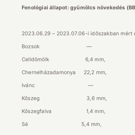
Fenol
ógiai
állapot:
gy
ü
m
ö
lcs n
ö
veked
é
s (B
2023.06.29 – 2023.07.06-i időszakban mért 
Bozsok —
Celldömölk 6,4 mm,
Chernelházadamonya 22,2 mm,
Ivánc —
Kőszeg 3,6 mm,
Kőszegfalva 1,4 mm,
Sé 5,4 mm,