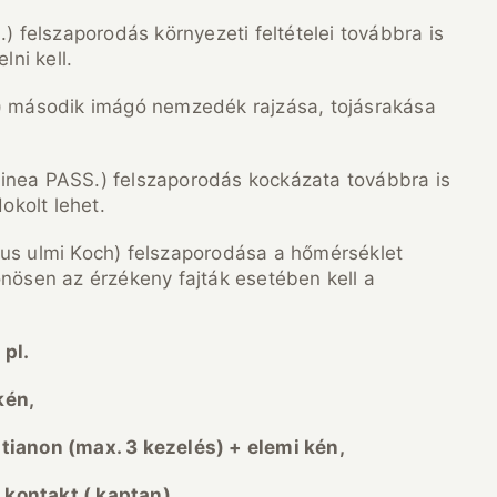
felszaporodás környezeti feltételei továbbra is
lni kell.
 második imágó nemzedék rajzása, tojásrakása
inea PASS.) felszaporodás kockázata továbbra is
kolt lehet.
hus ulmi Koch) felszaporodása a hőmérséklet
önösen az érzékeny fajták esetében kell a
 pl.
k
én,
itianon (max. 3 kezel
és) + elemi k
én,
 kontakt ( kaptan),