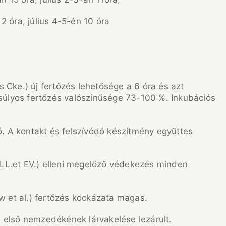
 2 óra, július 4-5-én 10 óra
s Cke.) új fertőzés lehetősége a 6 óra és azt
 súlyos fertőzés valószínűsége 73-100 %. Inkubációs
ó. A kontakt és felszívódó készítmény együttes
LL.et EV.) elleni megelőző védekezés minden
ow et al.) fertőzés kockázata magas.
) első nemzedékének lárvakelése lezárult.