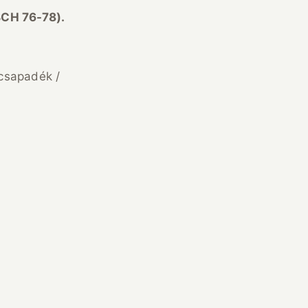
BCH 76-78).
csapadék /