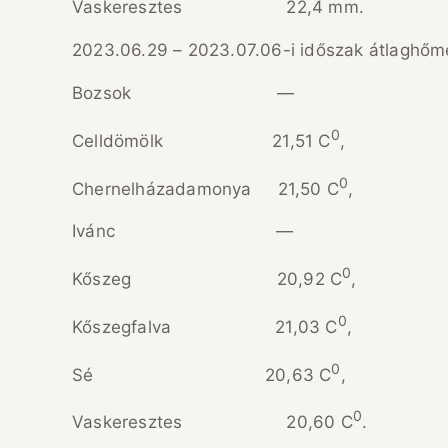
Vaskeresztes 22,4 mm.
2023.06.29 – 2023.07.06-i időszak átlaghőmé
Bozsok —
0
Celldömölk 21,51 C
,
0
Chernelházadamonya 21,50 C
,
Ivánc —
0
Kőszeg 20,92 C
,
0
Kőszegfalva 21,03 C
,
0
Sé 20,63 C
,
0
Vaskeresztes 20,60 C
.