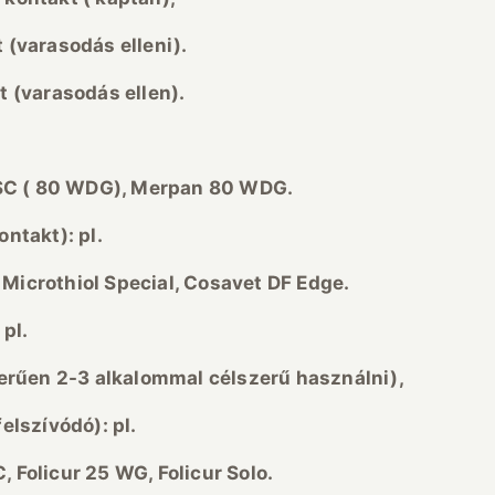
t (varasod
ás elleni).
t (varasod
ás ellen).
 WDG), Merpan 80 WDG.
ontakt): pl.
l Special, Cosavet DF Edge.
 pl.
r
űen 2-3 alkalommal c
élszer
ű
haszn
álni),
felsz
ív
ód
ó): pl.
ur 25 WG, Folicur Solo.