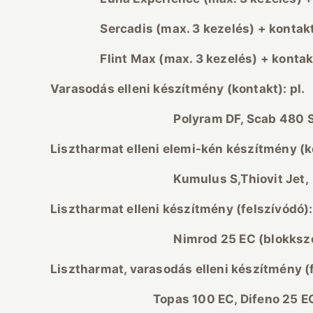
Sercadis (max. 3 kezel
és) + kontak
Flint Max (max. 3 kezel
és) + kontak
Varasod
ás elleni k
ész
ítm
ény (kontakt): pl.
Polyram DF, Scab 480 SC ( 80
Lisztharmat elleni elemi-k
én k
ész
ítm
ény (k
Kumulus S,Thiovit Jet, Microthio
Lisztharmat elleni k
ész
ítm
ény (felsz
ív
ód
ó):
Nimrod 25 EC (blokksze
Lisztharmat, varasod
ás elleni k
ész
ítm
ény (
Topas 100 EC, Difeno 25 EC, Folic