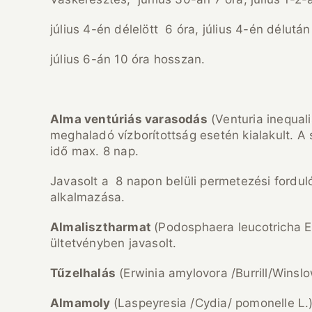
július 4-én délelött 6 óra, július 4-én délután
július 6-án 10 óra hosszan.
Alma vent
úri
ás varasod
ás
(Venturia inequali
meghaladó vízborítottság esetén kialakult. A
idő max. 8 nap.
Javasolt a 8 napon belüli permetezési fordul
alkalmazása.
Almalisztharmat
(Podosphaera leucotricha E
ültetvényben javasolt.
T
űzelhal
ás
(Erwinia amylovora /Burrill/Winsl
Almamoly
(Laspeyresia /Cydia/ pomonelle L.