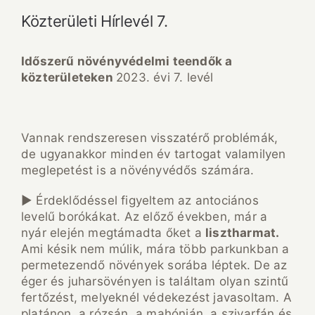
Közterületi Hírlevél 7.
Időszerű növényvédelmi teendők a
közterületeken
2023. évi 7. levél
Vannak rendszeresen visszatérő problémák,
de ugyanakkor minden év tartogat valamilyen
meglepetést is a növényvédős számára.
► Érdeklődéssel figyeltem az antociános
levelű borókákat. Az előző években, már a
nyár elején megtámadta őket a
lisztharmat.
Ami késik nem múlik, mára több parkunkban a
permetezendő növények sorába léptek. De az
éger és juharsövényen is találtam olyan szintű
fertőzést, melyeknél védekezést javasoltam. A
platánon, a rózsán, a mahónián, a szivarfán és