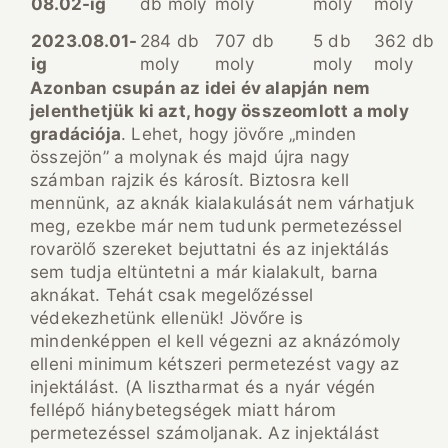
08.02-ig
db moly
moly
moly
moly
2023.08.01-
284 db
707 db
5 db
362 db
ig
moly
moly
moly
moly
Azonban csupán az idei év alapján nem
jelenthetjük ki azt, hogy összeomlott a moly
gradációja
. Lehet, hogy jövőre „minden
összejön” a molynak és majd újra nagy
számban rajzik és károsít. Biztosra kell
mennünk, az aknák kialakulását nem várhatjuk
meg, ezekbe már nem tudunk permetezéssel
rovarölő szereket bejuttatni és az injektálás
sem tudja eltüntetni a már kialakult, barna
aknákat. Tehát csak megelőzéssel
védekezhetünk ellenük! Jövőre is
mindenképpen el kell végezni az aknázómoly
elleni minimum kétszeri permetezést vagy az
injektálást. (A lisztharmat és a nyár végén
fellépő hiánybetegségek miatt három
permetezéssel számoljanak. Az injektálást