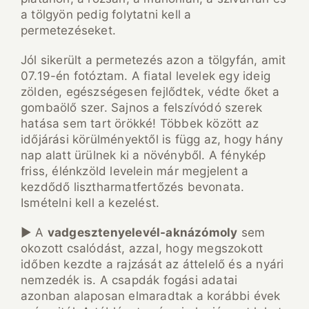
a tölgyön pedig folytatni kell a
permetezéseket.
Jól sikerült a permetezés azon a tölgyfán, amit
07.19-én fotóztam. A fiatal levelek egy ideig
zölden, egészségesen fejlődtek, védte őket a
gombaölő szer. Sajnos a felszívódó szerek
hatása sem tart örökké! Többek között az
időjárási körülményektől is függ az, hogy hány
nap alatt ürülnek ki a növényből. A fénykép
friss, élénkzöld levelein már megjelent a
kezdődő lisztharmatfertőzés bevonata.
Ismételni kell a kezelést.
► A
vadgesztenyelevél-aknázómoly
sem
okozott csalódást, azzal, hogy megszokott
időben kezdte a rajzását az áttelelő és a nyári
nemzedék is. A csapdák fogási adatai
azonban alaposan elmaradtak a korábbi évek