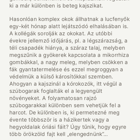
ki a már különben is beteg kajszikat.
Hasonlóan komplex okok állhatnak a lucfenyők
egy-két hónap alatt lejátszódó elhalásában is.
A kollégák sorolják az okokat. Az utóbbi
évekre jellemző időjárás, pl. a légszárazság, a
téli csapadék hiánya, a száraz talaj, melyben
megszűnik a gyökerek kapcsolata a mikorrhiza
gombákkal, a nagy meleg, melyben csökken a
fák gyantatermelése és ezzel megroggyan a
védelmük a külső károsítókkal szemben.
Ahogyan a kajszinál a kórokozók, itt végül a
szúbogarak foglalták el a legyengült
növényeket. A folyamatosan rajzó
szúbogarakkal különben sem vehetjük fel a
harcot. De különben is, ki permetezné meg
évente többször is a házikertek vagy a
hegyoldalak óriási fáit? Úgy tűnik, hogy egyre
több örökzöld fajt kell „elengednünk”…