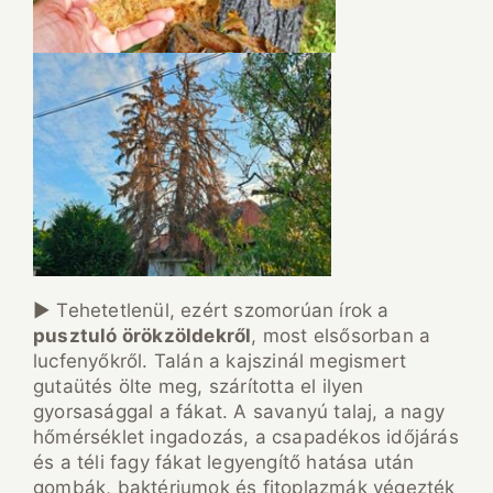
► Tehetetlenül, ezért szomorúan írok a
pusztuló örökzöldekről
, most elsősorban a
lucfenyőkről. Talán a kajszinál megismert
gutaütés ölte meg, szárította el ilyen
gyorsasággal a fákat. A savanyú talaj, a nagy
hőmérséklet ingadozás, a csapadékos időjárás
és a téli fagy fákat legyengítő hatása után
gombák, baktériumok és fitoplazmák végezték