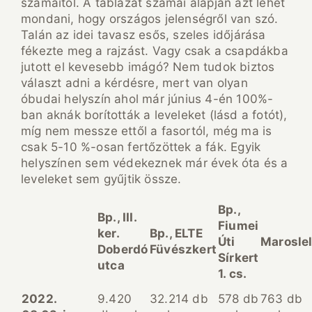
számaitól. A táblázat számai alapján azt lehet
mondani, hogy országos jelenségről van szó.
Talán az idei tavasz esős, szeles időjárása
fékezte meg a rajzást. Vagy csak a csapdákba
jutott el kevesebb imágó? Nem tudok biztos
választ adni a kérdésre, mert van olyan
óbudai helyszín ahol már június 4-én 100%-
ban aknák borították a leveleket (lásd a fotót),
míg nem messze ettől a fasortól, még ma is
csak 5-10 %-osan fertőzöttek a fák. Egyik
helyszínen sem védekeznek már évek óta és a
leveleket sem gyűjtik össze.
Bp.,
Bp., III.
Fiumei
ker.
Bp., ELTE
Úti
Marosle
Doberdó
Füvészkert
Sírkert
utca
1. cs.
2022.
9.420
32.214 db
578 db
763 db