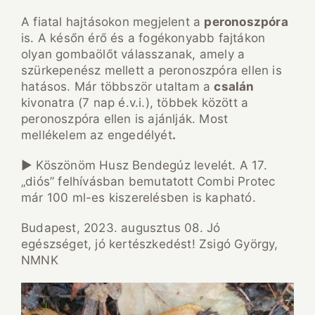
A fiatal hajtásokon megjelent a
peronoszpóra
is. A későn érő és a fogékonyabb fajtákon
olyan gombaölőt válasszanak, amely a
szürkepenész mellett a peronoszpóra ellen is
hatásos. Már többször utaltam a
csalán
kivonatra (7 nap é.v.i.), többek között a
peronoszpóra ellen is ajánlják. Most
mellékelem az engedélyét
.
► Köszönöm Husz Bendegúz levelét. A 17.
„diós” felhívásban bemutatott Combi Protec
már 100 ml-es kiszerelésben is kapható.
Budapest, 2023. augusztus 08. Jó
egészséget, jó kertészkedést! Zsigó György,
NMNK