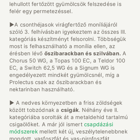
lehullott fertőzött gyümölcsök felszedése is
felér egy permetezéssel.
►A csonthéjasok virágfertőző moníliájáról
szóló 3. felhívásban igyekeztem az összes III.
kategóriás készítményt felsorolni. Többségük
most is felhasználható a monília ellen, az
érésben lévő
őszibarackban és szilvában.
A
Chorus 50 WG, a Topas 100 EC, a Teldor 100
EC, a Switch 62,5 WG és a Signum WG is
engedélyezett mindkét gyümölcsnél, míg a
Prolectus csak az őszibarackban és
nektarinban használható.
► A nedves környezetben a friss zöldségek
között tobzódnak a
csigák
. Néhány éve II.
kategóriába sorolták át a metaldehid tartalmú
csigaölőket. A már jól ismert
csapdázási
módszerek
mellett két új, veszélytelenebbnek
mondott, vasfoszfát és vas-pirofoszfát