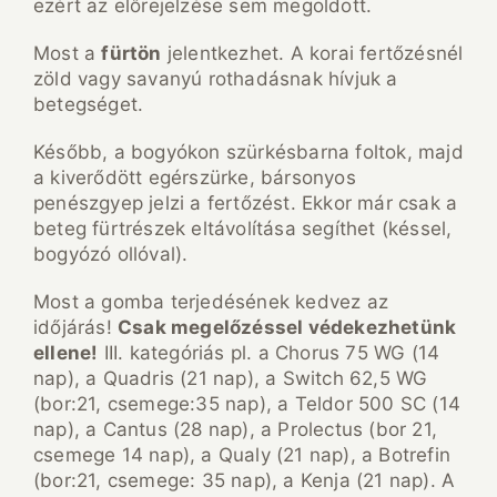
ezért az előrejelzése sem megoldott.
Most a
fürtön
jelentkezhet. A korai fertőzésnél
zöld vagy savanyú rothadásnak hívjuk a
betegséget.
Később, a bogyókon szürkésbarna foltok, majd
a kiverődött egérszürke, bársonyos
penészgyep jelzi a fertőzést. Ekkor már csak a
beteg fürtrészek eltávolítása segíthet (késsel,
bogyózó ollóval).
Most a gomba terjedésének kedvez az
időjárás!
Csak megelőzéssel védekezhetünk
ellene!
III. kategóriás pl. a Chorus 75 WG (14
nap), a Quadris (21 nap), a Switch 62,5 WG
(bor:21, csemege:35 nap), a Teldor 500 SC (14
nap), a Cantus (28 nap), a Prolectus (bor 21,
csemege 14 nap), a Qualy (21 nap), a Botrefin
(bor:21, csemege: 35 nap), a Kenja (21 nap). A