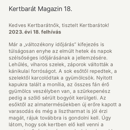
Kertbarát Magazin 18.
Kedves Kertbarátnők, tisztelt Kertbarátok!
2023. évi 18. felhívás
Már a „változékony időjárás” kifejezés is
túlságosan enyhe az elmúlt hetek és napok
szélsőséges időjárásának a jellemzésére.
Lehűlés, viharos szelek, záporok váltották a
kánikulai forróságot. A sok esőtől repedtek, a
szelektől karcolódtak a gyümölcsök. Nyitott
kapukra talált a monília, az összes fán érő
gyümölcs veszélyben van, a szürkepenész
pedig a szőlő sérült bogyóit kerülgeti. Az
esőktől az almatermésűekben új erőre kapott a
varasodás és még a lisztharmat is jól érzi
magát, rájuk továbbra is gondolni kell. Úgy
látom, hogy sok kertben elő kell venni a