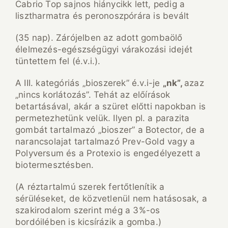
Cabrio Top sajnos hiánycikk lett, pedig a
lisztharmatra és peronoszpórára is bevált
(35 nap). Zárójelben az adott gombaölő
élelmezés-egészségügyi várakozási idejét
tüntettem fel (é.v.i.).
A III. kategóriás „bioszerek” é.v.i-je
„nk”,
azaz
„nincs korlátozás”. Tehát az előírások
betartásával, akár a szüret előtti napokban is
permetezhetünk velük. Ilyen pl. a parazita
gombát tartalmazó „bioszer” a Botector, de a
narancsolajat tartalmazó Prev-Gold vagy a
Polyversum és a Protexio is engedélyezett a
biotermesztésben.
(A réztartalmú szerek fertőtlenítik a
sérüléseket, de közvetlenül nem hatásosak, a
szakirodalom szerint még a 3%-os
bordóilében is kicsírázik a gomba.)