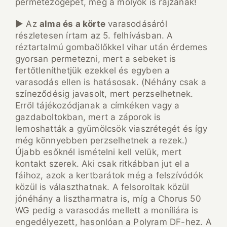
permetezőgépet, még a molyok is rajzanak!
► Az
alma és a körte
varasodásáról
részletesen írtam az 5. felhívásban. A
réztartalmú gombaölőkkel vihar után érdemes
gyorsan permetezni, mert a sebeket is
fertőtleníthetjük ezekkel és egyben a
varasodás ellen is hatásosak. (Néhány csak a
színeződésig javasolt, mert perzselhetnek.
Erről tájékozódjanak a címkéken vagy a
gazdaboltokban, mert a záporok is
lemoshatták a gyümölcsök viaszrétegét és így
még könnyebben perzselhetnek a rezek.)
Újabb esőknél ismételni kell velük, mert
kontakt szerek. Aki csak ritkábban jut el a
fáihoz, azok a kertbarátok még a felszívódók
közül is választhatnak. A felsoroltak közül
jónéhány a lisztharmatra is, míg a Chorus 50
WG pedig a varasodás mellett a moníliára is
engedélyezett, hasonlóan a Polyram DF-hez. A