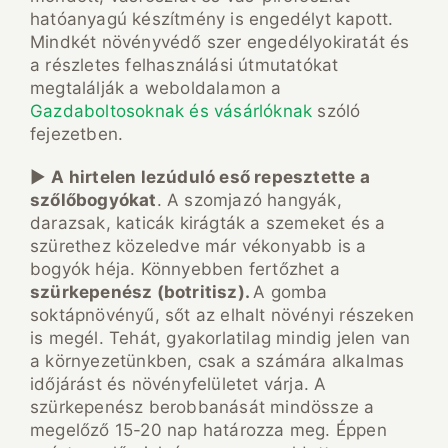
hatóanyagú készítmény is engedélyt kapott.
Mindkét növényvédő szer engedélyokiratát és
a részletes felhasználási útmutatókat
megtalálják a weboldalamon a
Gazdaboltosoknak és vásárlóknak
szóló
fejezetben.
►
A hirtelen lezúduló eső repesztette a
szőlőbogyókat
. A szomjazó hangyák,
darazsak, katicák kirágták a szemeket és a
szürethez közeledve már vékonyabb is a
bogyók héja. Könnyebben fertőzhet a
szürkepenész (botritisz).
A gomba
soktápnövényű, sőt az elhalt növényi részeken
is megél. Tehát, gyakorlatilag mindig jelen van
a környezetünkben, csak a számára alkalmas
időjárást és növényfelületet várja. A
szürkepenész berobbanását mindössze a
megelőző 15-20 nap határozza meg. Éppen