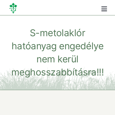
Kihagyás
Togg
Navi
Főoldal
S-metolaklór
Kamaráról
hatóanyag engedélye
nem kerül
Oktatás
meghosszabbításra!!!
Szükséghelyzeti