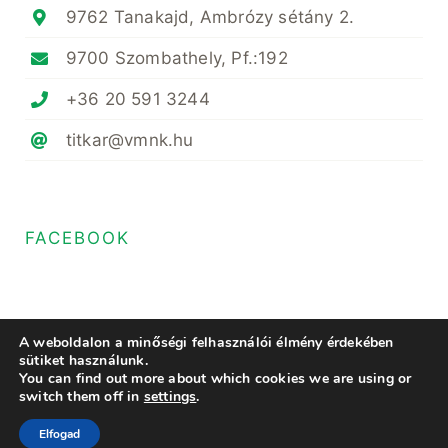
9762 Tanakajd, Ambrózy sétány 2.
9700 Szombathely, Pf.:192
+36 20 591 3244
titkar@vmnk.hu
FACEBOOK
A weboldalon a minőségi felhasználói élmény érdekében
sütiket használunk.
You can find out more about which cookies we are using or
© Copyright 2024- 2023 • Magyar Növényvédő Mérnöki és Növényorvosi
switch them off in
settings
.
Kamara Vas Megyei Területi Szervezete • All Rights Reserved • Minden
jog fenntartva
Elfogad