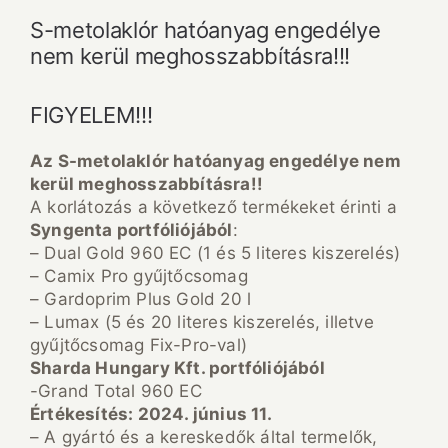
S-metolaklór hatóanyag engedélye
nem kerül meghosszabbításra!!!
FIGYELEM!!!
Az S-metolaklór hatóanyag engedélye nem
kerül meghosszabbításra!!
A korlátozás a következő termékeket érinti a
Syngenta portfóliójából
:
– Dual Gold 960 EC (1 és 5 literes kiszerelés)
– Camix Pro gyűjtőcsomag
– Gardoprim Plus Gold 20 l
– Lumax (5 és 20 literes kiszerelés, illetve
gyűjtőcsomag Fix-Pro-val)
Sharda Hungary Kft. portfóliójából
-Grand Total 960 EC
Értékesítés: 2024. június 11.
– A gyártó és a kereskedők által termelők,