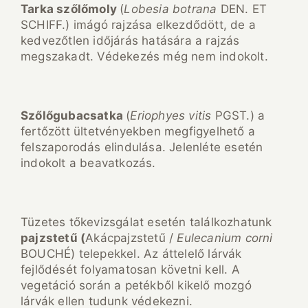
Tarka szőlőmoly
(
Lobesia botrana
DEN. ET
SCHIFF.) imágó rajzása elkezdődött, de a
kedvezőtlen időjárás hatására a rajzás
megszakadt. Védekezés még nem indokolt.
Szőlőgubacsatka
(
Eriophyes vitis
PGST.) a
fertőzött ültetvényekben megfigyelhető a
felszaporodás elindulása. Jelenléte esetén
indokolt a beavatkozás.
Tüzetes tőkevizsgálat esetén találkozhatunk
pajzstetű (
Akácpajzstetű /
Eulecanium corni
BOUCHÉ) telepekkel. Az áttelelő lárvák
fejlődését folyamatosan követni kell. A
vegetáció során a petékből kikelő mozgó
lárvák ellen tudunk védekezni.