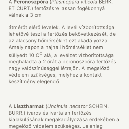
A
Peronoszpóra
(
Plasmopara viticola
BERK.
ET CURT.) fertőzésre lassan fogékonnyá
válnak a 3 cm
átmérőt elérő levelek. A levél vízborítottsága
lehetővé teszi a fertőzés bekövetkezését, de
az alacsony hőmérséklet ezt akadályozza.
Amely napon a hajnali hőmérséklet nem
O
süllyedt 10 C
alá, a levélzet vízborítottsága
meghaladta a 2 órát a peronoszpóra fertőzés
nagy valószínűséggel létrejön. A megelőző
védelem szükséges, melyhez a kontakt
készítmény elegendő.
A
Lisztharmat
(
Uncinula necator
SCHEIN.
BURR.) ivaros és ivartalan fertőzés
kialakulásának megakadályozása érdekében a
megelőző védelem szükséges. Jelenleg