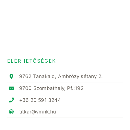
ELÉRHETŐSÉGEK
9762 Tanakajd, Ambrózy sétány 2.
9700 Szombathely, Pf.:192
+36 20 591 3244
titkar@vmnk.hu