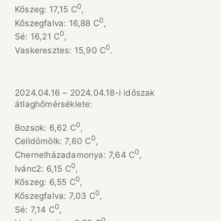
0
Kőszeg: 17,15 C
,
0
Kőszegfalva: 16,88 C
,
0
Sé: 16,21 C
,
0
Vaskeresztes: 15,90 C
.
2024.04.16 – 2024.04.18-i időszak
átlaghőmérséklete:
0
Bozsok: 6,62 C
,
0
Celldömölk: 7,60 C
,
0
Chernelházadamonya: 7,64 C
,
0
Ivánc2: 6,15 C
,
0
Kőszeg: 6,55 C
,
0
Kőszegfalva: 7,03 C
,
0
Sé: 7,14 C
,
0