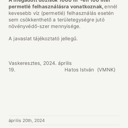
permetl
é
felhaszn
á
l
á
sra vonatkoznak,
ennél
kevesebb víz (permetlé) felhasználás esetén
sem csökkenthető a területegységre jutó
növényvédő-szer mennyisége.
A javaslat tájékoztató jellegű.
Vaskeresztes, 2024. április
19. Hatos István (VMNK)
április 20th, 2024