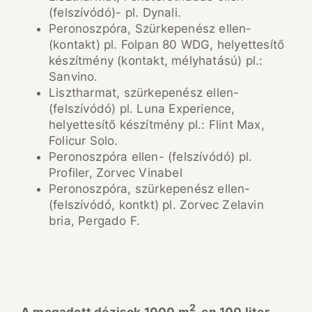
(felszívódó)- pl. Dynali.
Peronoszpóra, Szürkepenész ellen-
(kontakt) pl. Folpan 80 WDG, helyettesítő
készítmény (kontakt, mélyhatású) pl.:
Sanvino.
Lisztharmat, szürkepenész ellen-
(felszívódó) pl. Luna Experience,
helyettesítő készítmény pl.: Flint Max,
Folicur Solo.
Peronoszpóra ellen- (felszívódó) pl.
Profiler, Zorvec Vinabel
Peronoszpóra, szürkepenész ellen-
(felszívódó, kontkt) pl. Zorvec Zelavin
bria, Pergado F.
2
A megadott d
ó
zisok 1000 m
-en 100 liter