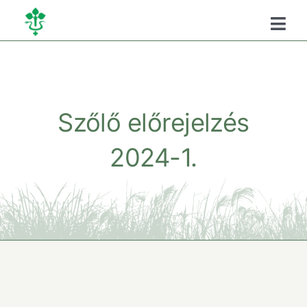
Kihagyás
Togg
Navi
Főoldal
Kamaráról
Szőlő előrejelzés
2024-1.
Oktatás
Szükséghelyzeti