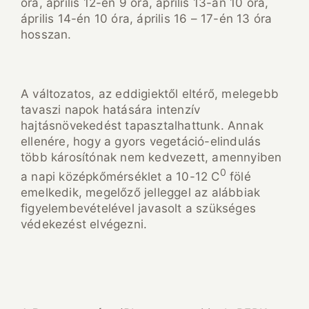
óra, április 12-én 9 óra, április 13-án 10 óra,
április 14-én 10 óra, április 16 – 17-én 13 óra
hosszan.
A változatos, az eddigiektől eltérő, melegebb
tavaszi napok hatására intenzív
hajtásnövekedést tapasztalhattunk. Annak
ellenére, hogy a gyors vegetáció-elindulás
több károsítónak nem kedvezett, amennyiben
0
a napi középkőmérséklet a 10-12 C
fölé
emelkedik, megelőző jelleggel az alábbiak
figyelembevételével javasolt a szükséges
védekezést elvégezni.