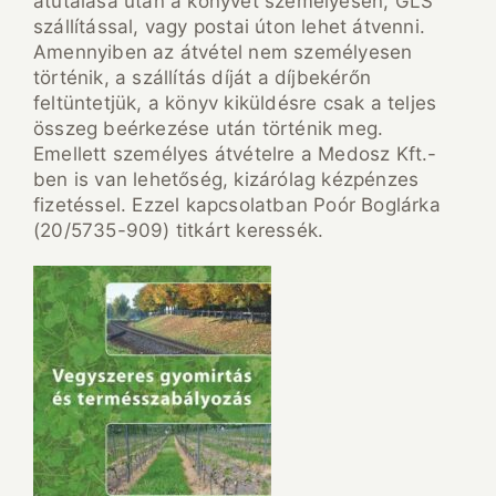
átutalása után a könyvet személyesen, GLS
szállítással, vagy postai úton lehet átvenni.
Amennyiben az átvétel nem személyesen
történik, a szállítás díját a díjbekérőn
feltüntetjük, a könyv kiküldésre csak a teljes
összeg beérkezése után történik meg.
Emellett személyes átvételre a Medosz Kft.-
ben is van lehetőség, kizárólag kézpénzes
fizetéssel. Ezzel kapcsolatban Poór Boglárka
(20/5735-909) titkárt keressék.