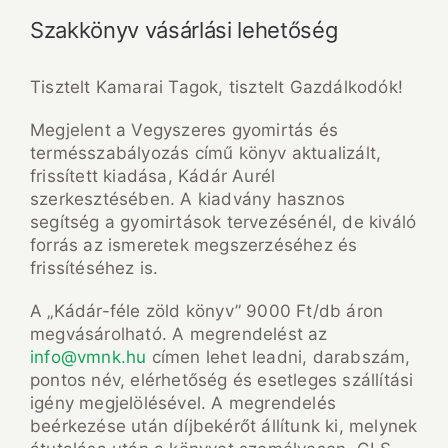
Szakkönyv vásárlási lehetőség
Tisztelt Kamarai Tagok, tisztelt Gazdálkodók!
Megjelent a Vegyszeres gyomirtás és
termésszabályozás című könyv aktualizált,
frissített kiadása, Kádár Aurél
szerkesztésében. A kiadvány hasznos
segítség a gyomirtások tervezésénél, de kiváló
forrás az ismeretek megszerzéséhez és
frissítéséhez is.
A „Kádár-féle zöld könyv” 9000 Ft/db áron
megvásárolható. A megrendelést az
info@vmnk.hu
címen lehet leadni, darabszám,
pontos név, elérhetőség és esetleges szállítási
igény megjelölésével. A megrendelés
beérkezése után díjbekérőt állítunk ki, melynek