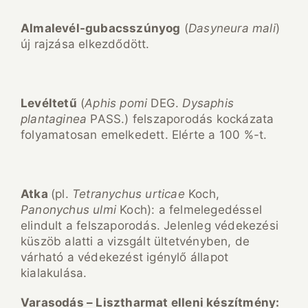
Almalev
él-gubacssz
únyog
(
Dasyneura mali
)
új rajzása elkezdődött.
Lev
éltetu
(
Aphis pomi
DEG.
Dysaphis
plantaginea
PASS.) felszaporodás kockázata
folyamatosan emelkedett. Elérte a 100 %-t.
Atka
(pl.
Tetranychus urticae
Koch,
Panonychus ulmi
Koch): a felmelegedéssel
elindult a felszaporodás. Jelenleg védekezési
küszöb alatti a vizsgált ültetvényben, de
várható a védekezést igénylő állapot
kialakulása.
Varasod
ás – Lisztharmat elleni k
ész
ítm
ény: