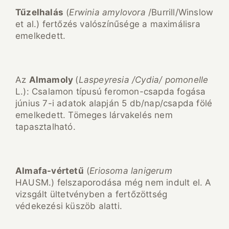
T
űzelhal
ás
(
Erwinia amylovora
/Burrill/Winslow
et al.) fertőzés valószínűsége a maximálisra
emelkedett.
Az
Almamoly
(
Laspeyresia /Cydia/ pomonelle
L.): Csalamon típusú feromon-csapda fogása
június 7-i adatok alapján 5 db/nap/csapda fölé
emelkedett. Tömeges lárvakelés nem
tapasztalható.
Almafa-v
értet
ű
(
Eriosoma lanigerum
HAUSM.) felszaporodása még nem indult el. A
vizsgált ültetvényben a fertőzöttség
védekezési küszöb alatti.