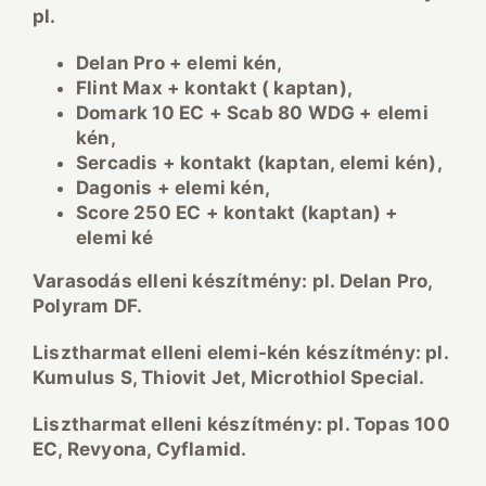
pl.
Delan Pro + elemi k
én,
Flint Max + kontakt ( kaptan),
Domark 10 EC + Scab 80 WDG + elemi
k
én,
Sercadis + kontakt (kaptan, elemi k
én),
Dagonis + elemi k
én,
Score 250 EC + kontakt (kaptan) +
elemi k
é
Varasod
ás elleni k
ész
ítm
ény: pl. Delan Pro,
Polyram DF.
Lisztharmat elleni elemi-k
én k
ész
ítm
ény: pl.
Kumulus S, Thiovit Jet, Microthiol Special.
Lisztharmat elleni k
ész
ítm
ény: pl. Topas 100
EC, Revyona, Cyflamid.