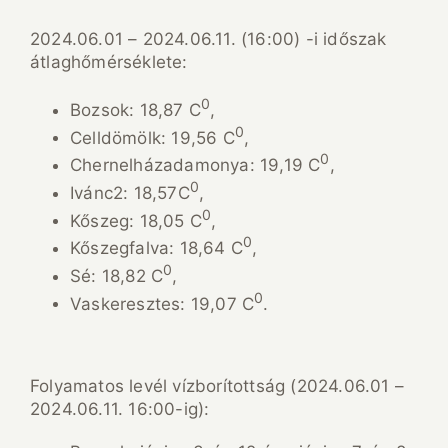
2024.06.01 – 2024.06.11. (16:00) -i időszak
átlaghőmérséklete:
0
Bozsok: 18,87 C
,
0
Celldömölk: 19,56 C
,
0
Chernelházadamonya: 19,19 C
,
0
Ivánc2: 18,57C
,
0
Kőszeg: 18,05 C
,
0
Kőszegfalva: 18,64 C
,
0
Sé: 18,82 C
,
0
Vaskeresztes: 19,07 C
.
Folyamatos levél vízborítottság (2024.06.01 –
2024.06.11. 16:00-ig):