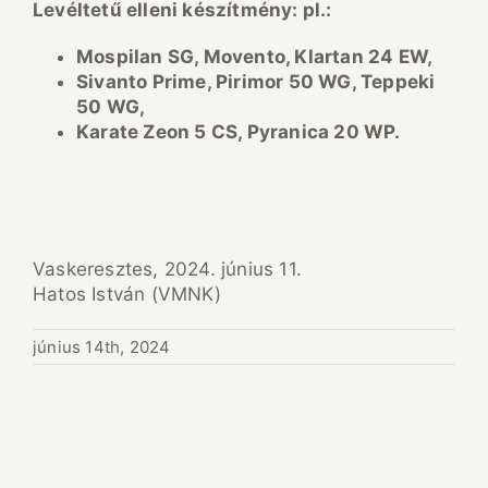
Lev
éltetu
̋ elleni k
ész
ítm
ény: pl.:
Mospilan SG, Movento, Klartan 24 EW,
Sivanto Prime, Pirimor 50 WG, Teppeki
50 WG,
Karate Zeon 5 CS, Pyranica 20 WP.
Vaskeresztes, 2024. június 11.
Hatos István (VMNK)
június 14th, 2024