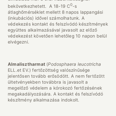
0
bekövetkezhetett. A 18-19 C
-s
átlaghőmérséklet mellett 8 napos lappangási
(inkubációs) idővel számolhatunk. A
védekezés kontakt és felszívódó készítmények
együttes alkalmazásával javasolt az előző
védekezést követően lehetőleg 10 napon belül
elvégezni.
Almalisztharmat
(
Podosphaera leucotricha
ELL.et EV.) fertőzöttség valószínűsége
jelentősen tovább erősödött. A nem fertőzött
ültetvényekben továbbra is javasolt a
megelőző védelem a kórokozó fertőzésének
megakadályozására. A kontakt és felszívódó
készítmény alkalmazása indokolt.