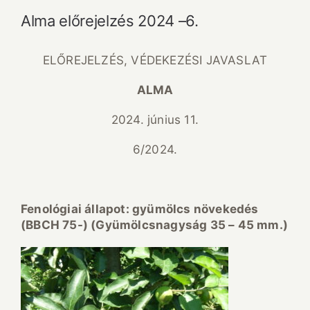
Alma előrejelzés 2024 –6.
ELŐREJELZÉS, VÉDEKEZÉSI JAVASLAT
ALMA
2024. június 11.
6/2024.
Fenol
ógiai
állapot:
gy
ü
m
ö
lcs n
ö
veked
é
s
(BBCH 75-) (Gy
üm
ölcsnagys
ág 35 – 45 mm.)