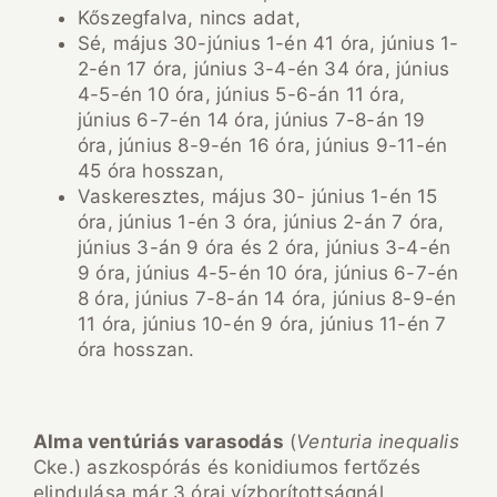
Kőszegfalva, nincs adat,
Sé, május 30-június 1-én 41 óra, június 1-
2-én 17 óra, június 3-4-én 34 óra, június
4-5-én 10 óra, június 5-6-án 11 óra,
június 6-7-én 14 óra, június 7-8-án 19
óra, június 8-9-én 16 óra, június 9-11-én
45 óra hosszan,
Vaskeresztes, május 30- június 1-én 15
óra, június 1-én 3 óra, június 2-án 7 óra,
június 3-án 9 óra és 2 óra, június 3-4-én
9 óra, június 4-5-én 10 óra, június 6-7-én
8 óra, június 7-8-án 14 óra, június 8-9-én
11 óra, június 10-én 9 óra, június 11-én 7
óra hosszan.
Alma vent
úri
ás varasod
ás
(
Venturia inequalis
Cke.) aszkospórás és konidiumos fertőzés
elindulása már 3 órai vízborítottságnál