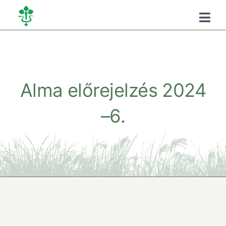
Kihagyás
Togg
Navi
Főoldal
Kamaráról
Alma előrejelzés 2024
–6.
Oktatás
Szükséghelyzeti