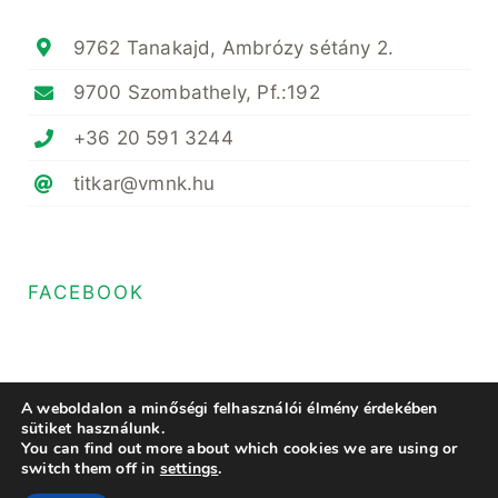
9762 Tanakajd, Ambrózy sétány 2.
9700 Szombathely, Pf.:192
+36 20 591 3244
titkar@vmnk.hu
FACEBOOK
A weboldalon a minőségi felhasználói élmény érdekében
sütiket használunk.
You can find out more about which cookies we are using or
© Copyright 2024- 2023 • Magyar Növényvédő Mérnöki és Növényorvosi
switch them off in
settings
.
Kamara Vas Megyei Területi Szervezete • All Rights Reserved • Minden