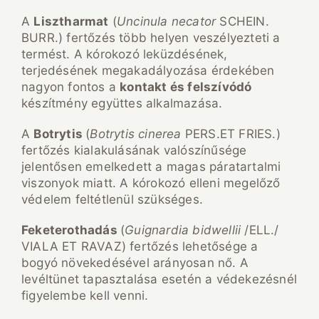
A
Lisztharmat
(
Uncinula necator
SCHEIN.
BURR.) fertőzés több helyen veszélyezteti a
termést. A kórokozó leküzdésének,
terjedésének megakadályozása érdekében
nagyon fontos a
kontakt
é
s felsz
í
v
ó
d
ó
készítmény együttes alkalmazása.
A
Botrytis
(
Botrytis cinerea
PERS.ET FRIES.)
fertőzés kialakulásának valószínűsége
jelentősen emelkedett a magas páratartalmi
viszonyok miatt. A kórokozó elleni megelőző
védelem feltétlenül szükséges.
Feketerothadás
(
Guignardia bidwellii
/ELL./
VIALA ET RAVAZ) fertőzés lehetősége a
bogyó növekedésével arányosan nő. A
levéltünet tapasztalása esetén a védekezésnél
figyelembe kell venni.