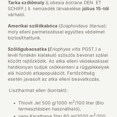
Tarka szőlőmoly
(
Lobesia botrana
DEN. ET
SCHIFF.) II. nemzedék lárvakelése
július 15-től
várható.
Amerikai szőlőkabóca
(
Scaphoideus titanus
):
moly elleni permetezéssel együttes védelmet
biztosíthattunk.
Szőlőgubacsatka (
Eriophyes vitis
PGST.) a
levél fonákán kialakuló szöszös bevonat szálai
között rejtőzködik. Az atka elleni védekezéssel
hatékonyan tudjuk csökkenteni a rügypikkelyek
alá húzódó atkapopulációt. Fertőzöttség
esetén javasolt az atka elleni beavatkozás.
Lisztharmat ellen (kontakt):
2
Thiovit Jet 500 g/1000 m
/100 liter (Bio
termesztésben használható),
2
vagy Karathane Star 60 ml/1000 m
/100