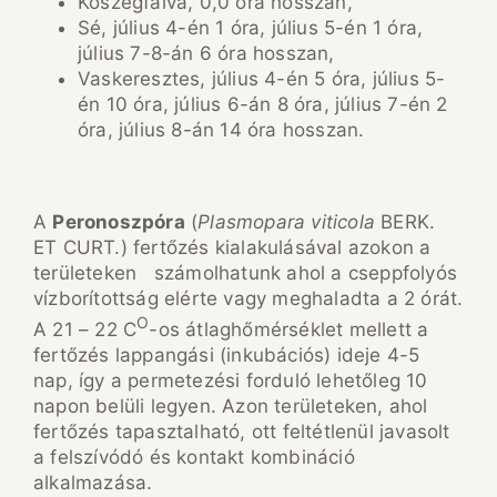
Kőszegfalva, 0,0 óra hosszan,
Sé, július 4-én 1 óra, július 5-én 1 óra,
július 7-8-án 6 óra hosszan,
Vaskeresztes, július 4-én 5 óra, július 5-
én 10 óra, július 6-án 8 óra, július 7-én 2
óra, július 8-án 14 óra hosszan.
A
Peronoszpóra
(
Plasmopara viticola
BERK.
ET CURT.) fertőzés kialakulásával azokon a
területeken számolhatunk ahol a cseppfolyós
vízborítottság elérte vagy meghaladta a 2 órát.
O
A 21 – 22 C
-os átlaghőmérséklet mellett a
fertőzés lappangási (inkubációs) ideje 4-5
nap, így a permetezési forduló lehetőleg 10
napon belüli legyen. Azon területeken, ahol
fertőzés tapasztalható, ott feltétlenül javasolt
a felszívódó és kontakt kombináció
alkalmazása.