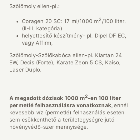
Szőlőmoly ellen-pl.:
2
Coragen 20 SC: 17 ml/1000 m
/100 liter,
(II-III. kategória).
helyettesítő készítmény- pl. Dipel DF EC,
vagy Affirm,
Szőlőmoly-Szőlőkabóca ellen-pl. Klartan 24
EW, Decis (Forte), Karate Zeon 5 CS, Kaiso,
Laser Duplo.
2
A megadott dózisok 1000 m
-en 100 liter
permetlé felhasználásra vonatkoznak,
ennél
kevesebb víz (permetlé) felhasználás esetén
sem csökkenthető a területegységre jutó
növényvédő-szer mennyisége.