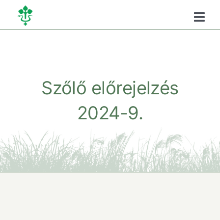
Kihagyás
Togg
Navi
Főoldal
Kamaráról
Szőlő előrejelzés
2024-9.
Oktatás
Szükséghelyzeti