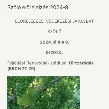
Szőlő előrejelzés 2024-9.
ELŐREJELZÉS, VÉDEKEZÉSI JAVASLAT
SZŐLŐ
2024.július 8.
9/2024.
Fejlődési (fenológiai) stádium:
f
ü
rtz
á
r
ó
d
á
s
(BBCH 77-79)
.