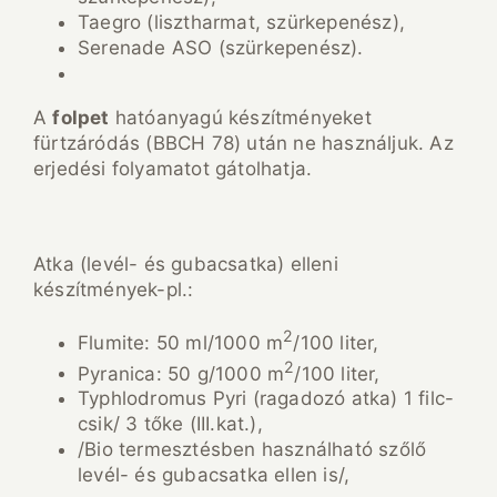
Taegro (lisztharmat, szürkepenész),
Serenade ASO (szürkepenész).
A
folpet
hatóanyagú készítményeket
fürtzáródás (BBCH 78) után ne használjuk. Az
erjedési folyamatot gátolhatja.
Atka (levél- és gubacsatka) elleni
készítmények-pl.:
2
Flumite: 50 ml/1000 m
/100 liter,
2
Pyranica: 50 g/1000 m
/100 liter,
Typhlodromus Pyri (ragadozó atka) 1 filc-
csik/ 3 tőke (III.kat.),
/Bio termesztésben használható szőlő
levél- és gubacsatka ellen is/,