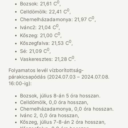
0
Bozsok: 21,61 C
,
0
Celldömölk: 22,41 C
,
0
Chernelházadamonya: 21,97 C
,
0
Ivánc2: 21,04 C
,
0
Kőszeg: 21,00 C
,
0
Kőszegfalva: 21,53 C
,
0
Sé: 21,09 C
,
0
Vaskeresztes: 21,28 C
.
Folyamatos levél vízborítottság-
párakicsapódás (2024.07.03 – 2024.07.08.
16:00-ig):
Bozsok, július 8-án 5 óra hosszan.
Celldömölk, 0,0 óra hosszan,
Chernelházadamonya, 0,0 óra hosszan.
Ivánc 2, 0,0 óra hosszan,
Kőszeg, július 7-8-án 2 óra hosszan,