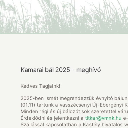
Kamarai bál 2025 – meghívó
Kedves Tagjaink!
2025-ben ismét megrendezzük évnyitó bálunk
(01.11) tartunk a vasszécsenyi Új-Ebergényi K
Minden régi és új bálozót sok szeretettel vár
Érdeklődni és jelentkezni a
titkar@vmnk.hu
e-
Szállással kapcsolatban a Kastély hivatalos 