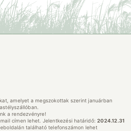
at, amelyet a megszokottak szerint januárban
astélyszállóban.
unk a rendezvényre!
mail címen lehet. Jelentkezési határidő:
2024.12.31
weboldalán található telefonszámon lehet