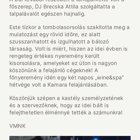
főszerep, DJ Brecska Attila szolgáltatta a
talpalávalót egészen hajnalig.
Este tízkor a tombolasorsolás szakította meg a
mulatozást egy rövid időre, ez alatt
szusszanhatott és izgulhatott a bálozó
társaság. Volt is miért, hiszen az idei évben is
rengeteg értékes nyeremény került
kisorsolásra, amelyeket ez úton is nagyon
köszönünk a felajánló cégeknek! A
főnyeremény idén egy két napos „wine&spa”
hétvége volt a Kamara felajánlásában.
Köszönjük szépen a kastély személyzetének
és a szervezőknek, hogy az idei bált is
felejthetetlen élménnyé tették a számunkra!
VMNK