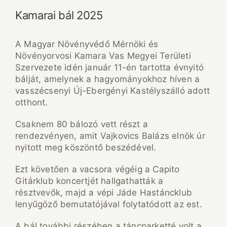
Kamarai bál 2025
A Magyar Növényvédő Mérnöki és
Növényorvosi Kamara Vas Megyei Területi
Szervezete idén január 11-én tartotta évnyitó
bálját, amelynek a hagyományokhoz híven a
vasszécsenyi Új-Ebergényi Kastélyszálló adott
otthont.
Csaknem 80 bálozó vett részt a
rendezvényen, amit Vajkovics Balázs elnök úr
nyitott meg köszöntő beszédével.
Ezt követően a vacsora végéig a Capito
Gitárklub koncertjét hallgathatták a
résztvevők, majd a vépi Jáde Hastáncklub
lenyűgöző bemutatójával folytatódott az est.
A bál további részében a táncparketté volt a