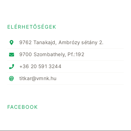
ELÉRHETŐSÉGEK
9762 Tanakajd, Ambrózy sétány 2.
9700 Szombathely, Pf.:192
+36 20 591 3244
titkar@vmnk.hu
FACEBOOK