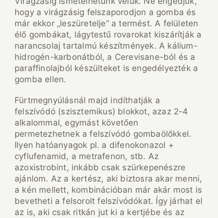
Virágzásig ismételhetünk velük. Ne engedjük,
hogy a virágzásig felszaporodjon a gomba és
már ekkor „leszüretelje” a termést. A felületen
élő gombákat, lágytestű rovarokat kiszárítják a
narancsolaj tartalmú készítmények. A kálium-
hidrogén-karbonátból, a Cerevisane-ból és a
paraffinolajból készülteket is engedélyezték a
gomba ellen.
Fürtmegnyúlásnál majd indíthatják a
felszívódó (szisztemikus) blokkot, azaz 2-4
alkalommal, egymást követően
permetezhetnek a felszívódó gombaölőkkel.
Ilyen hatóanyagok pl. a difenokonazol +
cyflufenamid, a metrafenon, stb. Az
azoxistrobint, inkább csak szürkepenészre
ajánlom. Az a kertész, aki biztosra akar menni,
a kén mellett, kombinációban már akár most is
bevetheti a felsorolt felszívódókat. Így járhat el
az is, aki csak ritkán jut ki a kertjébe és az