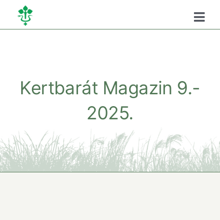
Kihagyás
Togg
Navi
Főoldal
Kamaráról
Kertbarát Magazin 9.-
2025.
Oktatás
Szükséghelyzeti