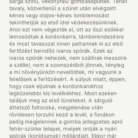
sárga színű, vékonyfalú gombaképletek. Tehát
tavaly, közvetlenül a szüret után elvégzett
kénes vagy olajos-kénes lomblemosást
tekinthetjük az első idei védekezésünknek.
Ahol ezt nem végezték el, ott az őszi esőkkel
lemosódtak a kordonkarra, támberendezésre
és most tavasszal innen pattannak ki az első
fertőzést beindító ivaros spórák. Ezek az
ivaros spórák nehezek, nem szállnak messzire
a széllel, nem a szomszédból jönnek, tényleg
a mi növényünkön nevelődtek, mi vagyunk a
felelősek a fertőzésért. A súlyuk miatt, éppen,
hogy csak eljutnak a kordonkarokhoz
legközelebbi kis levélkékhez. Most ezeken
találjuk meg az első tüneteket. A sárguló
áttetsző foltocska, megjelenése után
rövidesen torzulni kezd a levél, a fonákon
pedig megjelennek a gomba jellegzetes apró
fehér-szürke telepei, melyek ontják a nyári
spórák (konídiumok) milliárdjait. Ekkor már