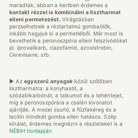
maradtak, abban a kertben érdemes a
kontakt rézzel is kombinálni a lisztharmat
elleni permetezést.
Virágzásban
perzselhetnek a réztartalmú gombaölők,
inkább hagyjuk ki a permetléből. Már most is
bevethetik a peronoszpóra elleni felszívódókat
pl. iprovalikarb, ciazofamid, azoxistrobin,
Cerevisane, stb.
► Az
egyszerű anyagok
közül szőlőben
lisztharmatra: a konyhasót, a
szódabikarbónát, a talkumot és a tehéntejet,
míg a peronoszpórára a csalán kivonatot
ajánlják. A mezei zsurló, a fűzfakéreg és a
lecitin mindkét gomba ellen hatásos. Szép
kínálat, érdemes megnézni a részleteket is a
NÉBIH honlapján.