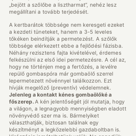
„bejött a szőlőbe a lisztharmat”, nehéz lesz
megállítani a tovább terjedését.
A kertbarátok többsége nem keresgeti ezeket
a kezdeti tüneteket, hanem a 3-5 leveles
tőkéken beindítják a permetezést. A szőlők
többsége elérkezett ebbe a fejlődési fázisba.
Néhány rezisztens fajta kivételével, érdemes
felkészülni az első idei permetezésre. A cél az,
hogy ne történjen meg a fertőzés, a levélre
repülő gombaspóra már gombaölő szerrel
lepermetezett növénnyel találkozzon. Ezt
hívják megelőző (preventív) védelemnek.
Jelenleg a kontakt kénes gombaölőké a
főszerep.
A kén jelentőségét jól mutatja, hogy
a világon, a legnagyobb mennyiségben eladott
növényvédő szer ma is. Bármelyiket
választhatják, biztosan találnak egy
készítményt a legközelebbi gazdaboltban is.