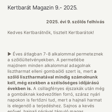
Kertbarát Magazin 9.- 2025.
2025. évi 9. szőlős felhívás
Kedves Kertbarátnők, tisztelt Kertbarátok!
► Éves átlagban 7-8 alkalommal permeteznek
a szőlőültetvényekben. A permetlébe
majdnem minden alkalommal adagolnak
lisztharmat elleni gombaölő szert is, mert
a
szőlő lisztharmatával mindig számolnunk
kell, még ezekben a szélsőséges időjárású
években is.
A csillagfényes éjszakák után még
a gombáknak kedvezőtlen forró, száraz nyári
napokon is fertőzni tud, mert a hajnali harmat
is elegendő a terjedéshez. Sajnos a kevés
esővel, hajnali párával társuló magas