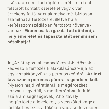
esők után nem tud rögtön ismételni a fent
felsorolt kontakt szerekkel vagy olyan
érzékeny fajtái vannak melyeknél biztosan
számíthat a fertőzésre, illetve ha a
kerítésszomszédjában fertőzött növények
vannak.
Ebben csak a gazda tud dönteni, a
helyismeretét és tapasztalatát semmi sem
pótolhatja!
► „Az átlagosnál csapadékosabb időszak is
kedvező a fertőzés kialakulásához”- írja az
egyik szakkönyvünk a peronoszpóráról.
Az idei
tavaszon a peronoszpórára is gondolni kell.
(Nyáron majd váratlanul is megérkezhet
hozzánk egy déli, a mediterránban induló
széláram segítségével.) Ahol tavaly
megfertőzte a leveleket, a vesszőket vagy a
fürtöket és ezek a tőkéken vagy sorközökben