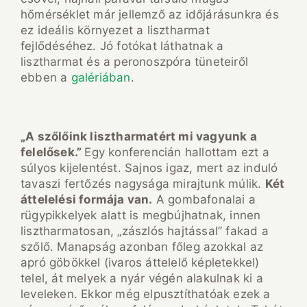
hőmérséklet már jellemző az időjárásunkra és
ez ideális környezet a lisztharmat
fejlődéséhez. Jó fotókat láthatnak a
lisztharmat és a peronoszpóra tüneteiről
ebben a
galériában
.
„A szőlőink lisztharmatért mi vagyunk a
felelősek.”
Egy konferencián hallottam ezt a
súlyos kijelentést. Sajnos igaz, mert az induló
tavaszi fertőzés nagysága mirajtunk múlik.
Két
áttelelési formája van.
A gombafonalai a
rügypikkelyek alatt is megbújhatnak, innen
lisztharmatosan, „zászlós hajtással” fakad a
szőlő. Manapság azonban főleg azokkal az
apró göbökkel (ivaros áttelelő képletekkel)
telel, át melyek a nyár végén alakulnak ki a
leveleken. Ekkor még elpusztíthatóak ezek a