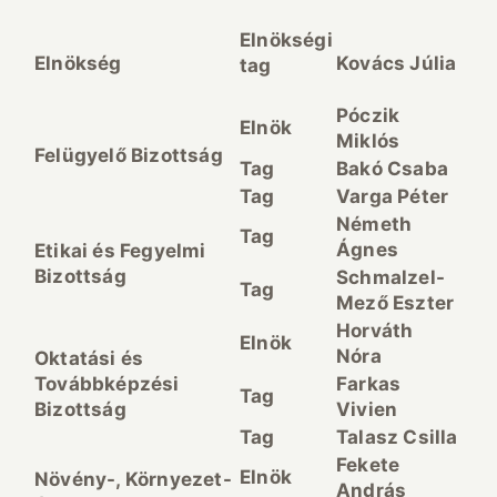
Elnökségi
Elnökség
Kovács Júlia
tag
Póczik
Elnök
Miklós
Felügyelő Bizottság
Tag
Bakó Csaba
Tag
Varga Péter
Németh
Tag
Ágnes
Etikai és Fegyelmi
Bizottság
Schmalzel-
Tag
Mező Eszter
Horváth
Elnök
Nóra
Oktatási és
Továbbképzési
Farkas
Tag
Bizottság
Vivien
Tag
Talasz Csilla
Fekete
Elnök
Növény-, Környezet-
András