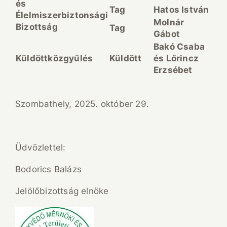
és
Tag
Hatos István
Élelmiszerbiztonsági
Molnár
Bizottság
Tag
Gábot
Bakó Csaba
Küldöttközgyűlés
Küldött
és Lőrincz
Erzsébet
Szombathely, 2025. október 29.
Üdvözlettel:
Bodorics Balázs
Jelölőbizottság elnöke