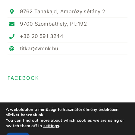
9762 Tanakajd, Ambrózy sétány 2.
9700 Szombathely, Pf.:192
+36 20 591 3244
titkar@vmnk.hu
FACEBOOK
A weboldalon a minőségi felhasználói élmény érdekében
sütiket használunk.
You can find out more about which cookies we are using or
© Copyright 2025- 2023 • Magyar Növényvédő Mérnöki és Növényorvosi
switch them off in
settings
.
Kamara Vas Megyei Területi Szervezete • All Rights Reserved • Minden
jog fenntartva