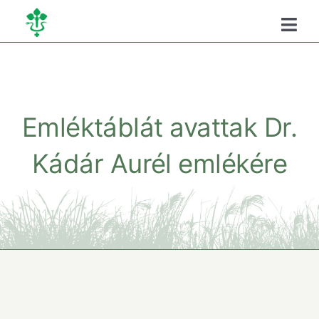
Kihagyás
Togg
Navi
Főoldal
Kamaráról
Emléktáblát avattak Dr.
Kádár Aurél emlékére
Oktatás
Szükséghelyzeti