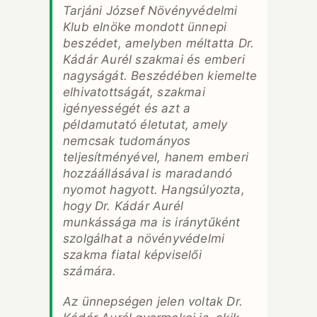
Tarjáni József Növényvédelmi
Klub elnöke mondott ünnepi
beszédet, amelyben méltatta Dr.
Kádár Aurél szakmai és emberi
nagyságát. Beszédében kiemelte
elhivatottságát, szakmai
igényességét és azt a
példamutató életutat, amely
nemcsak tudományos
teljesítményével, hanem emberi
hozzáállásával is maradandó
nyomot hagyott. Hangsúlyozta,
hogy Dr. Kádár Aurél
munkássága ma is iránytűként
szolgálhat a növényvédelmi
szakma fiatal képviselői
számára.
Az ünnepségen jelen voltak Dr.