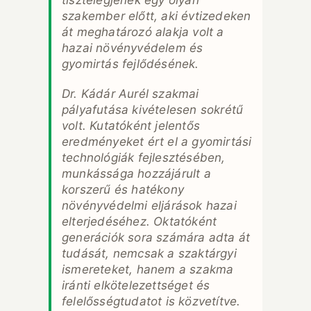
tisztelegjenek egy olyan
szakember előtt, aki évtizedeken
át meghatározó alakja volt a
hazai növényvédelem és
gyomirtás fejlődésének.
Dr. Kádár Aurél szakmai
pályafutása kivételesen sokrétű
volt. Kutatóként jelentős
eredményeket ért el a gyomirtási
technológiák fejlesztésében,
munkássága hozzájárult a
korszerű és hatékony
növényvédelmi eljárások hazai
elterjedéséhez. Oktatóként
generációk sora számára adta át
tudását, nemcsak a szaktárgyi
ismereteket, hanem a szakma
iránti elkötelezettséget és
felelősségtudatot is közvetítve.