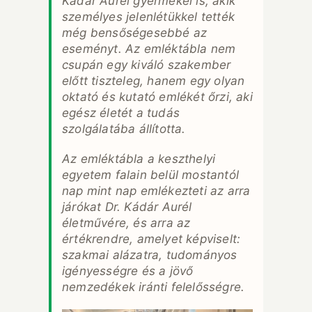
Kádár Aurél gyermekei is, akik
személyes jelenlétükkel tették
még bensőségesebbé az
eseményt. Az emléktábla nem
csupán egy kiváló szakember
előtt tiszteleg, hanem egy olyan
oktató és kutató emlékét őrzi, aki
egész életét a tudás
szolgálatába állította.
Az emléktábla a keszthelyi
egyetem falain belül mostantól
nap mint nap emlékezteti az arra
járókat Dr. Kádár Aurél
életművére, és arra az
értékrendre, amelyet képviselt:
szakmai alázatra, tudományos
igényességre és a jövő
nemzedékek iránti felelősségre.