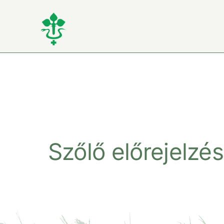
Kihagyás
Szőlő előrejelzés