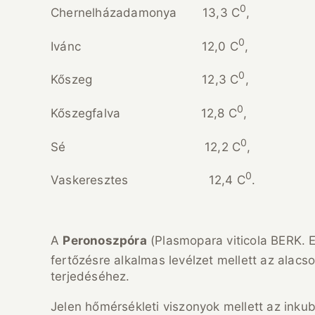
0
Chernelházadamonya 13,3 C
,
0
Ivánc 12,0 C
,
0
Kőszeg 12,3 C
,
0
Kőszegfalva 12,8 C
,
0
Sé 12,2 C
,
0
Vaskeresztes 12,4 C
.
A
Peronoszpóra
(Plasmopara viticola BERK. E
fertőzésre alkalmas levélzet mellett az alac
terjedéséhez.
Jelen hőmérsékleti viszonyok mellett az ink