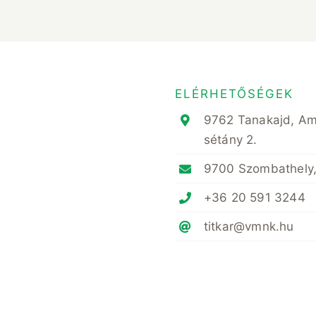
ELÉRHETŐSÉGEK
9762 Tanakajd, A
sétány 2.
9700 Szombathely,
+36 20 591 3244
titkar@vmnk.hu