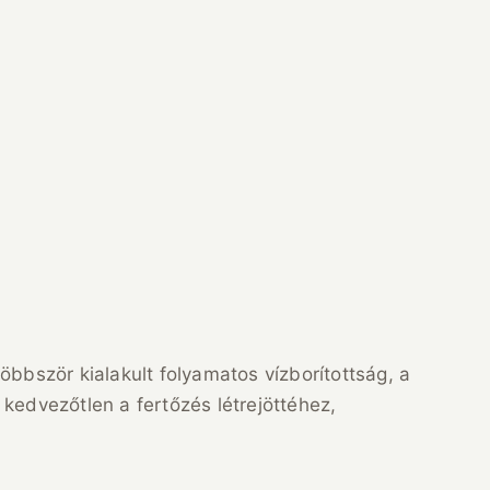
bbször kialakult folyamatos vízborítottság, a
 kedvezőtlen a fertőzés létrejöttéhez,