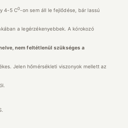
0
y 4-5 C
-on sem áll le fejlődése, bár lassú
zakában a legérzékenyebbek. A kórokozó
melve, nem feltétlenül szükséges a
kes. Jelen hőmérsékleti viszonyok mellett az
ól.
S.