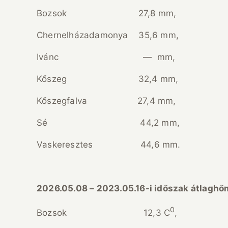
Bozsok 27,8 mm, 
Chernelházadamonya 35,6 mm, C
Ivánc — mm, I
Kőszeg 32,4 mm, 
Kőszegfalva 27,4 mm, K
Sé 44,2 mm,
Vaskeresztes 44,6 mm. 
2026.05.08 – 2023.05.16-i időszak átlagh
0
Bozsok 12,3 C
,