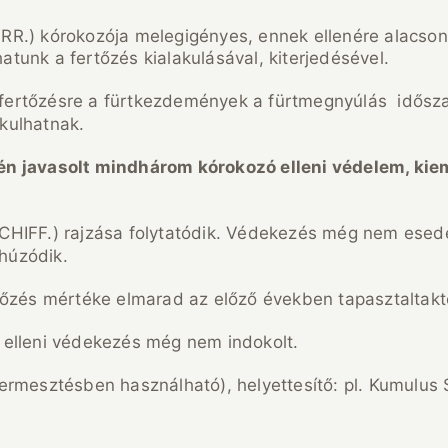
RR.) kórokozója melegigényes, ennek ellenére alacson
unk a fertőzés kialakulásával, kiterjedésével.
.) fertőzésre a fürtkezdemények a fürtmegnyúlás idős
kulhatnak.
én javasolt mindhárom kórokozó elleni védelem, kie
CHIFF.) rajzása folytatódik. Védekezés még nem esedé
lhúzódik.
rtőzés mértéke elmarad az előző években tapasztaltakt
 elleni védekezés még nem indokolt.
 termesztésben használható), helyettesítő: pl. Kumulus 