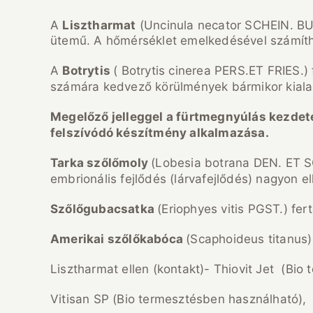
A
Lisztharmat
(Uncinula necator SCHEIN. BU
ütemű. A hőmérséklet emelkedésével számíthat
A
Botrytis
( Botrytis cinerea PERS.ET FRIES
számára kedvező körülmények bármikor kiala
Megelőző jelleggel a fürtmegnyúlás kezdet
felszívódó készítmény alkalmazása.
Tarka szőlőmoly
(Lobesia botrana DEN. ET S
embrionális fejlődés (lárvafejlődés) nagyon e
Szőlőgubacsatka
(Eriophyes vitis PGST.) fe
Amerikai szőlőkabóca
(Scaphoideus titanus)
Lisztharmat ellen (kontakt)- Thiovit Jet (Bio
Vitisan SP (Bio termesztésben használható),