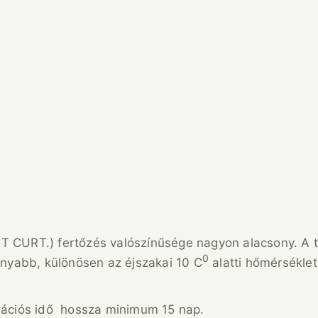
T CURT.) fertőzés valószínűsége nagyon alacsony. A tö
0
sonyabb, különösen az éjszakai 10 C
alatti hőmérséklet
ubációs idő hossza minimum 15 nap.