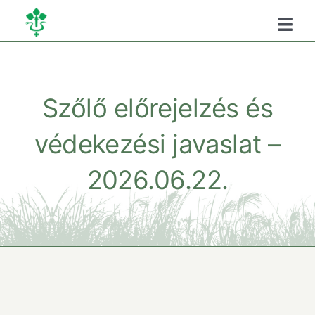
Kihagyás
Togg
Navi
Főoldal
Szőlő előrejelzés és
Kamaráról
védekezési javaslat –
Oktatás
2026.06.22.
Szükséghelyzeti