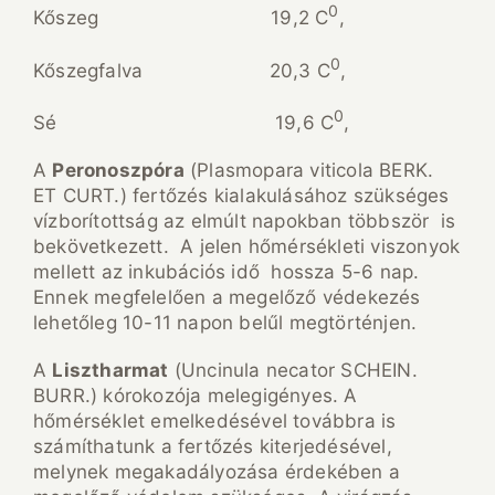
0
Kőszeg 19,2 C
,
0
Kőszegfalva 20,3 C
,
0
Sé 19,6 C
,
A
Peronoszp
ó
ra
(Plasmopara viticola BERK.
ET CURT.) fertőzés kialakulásához szükséges
vízborítottság az elmúlt napokban többször is
bekövetkezett. A jelen hőmérsékleti viszonyok
mellett az inkubációs idő hossza 5-6 nap.
Ennek megfelelően a megelőző védekezés
lehetőleg 10-11 napon belűl megtörténjen.
A
Lisztharmat
(Uncinula necator SCHEIN.
BURR.) kórokozója melegigényes. A
hőmérséklet emelkedésével továbbra is
számíthatunk a fertőzés kiterjedésével,
melynek megakadályozása érdekében a