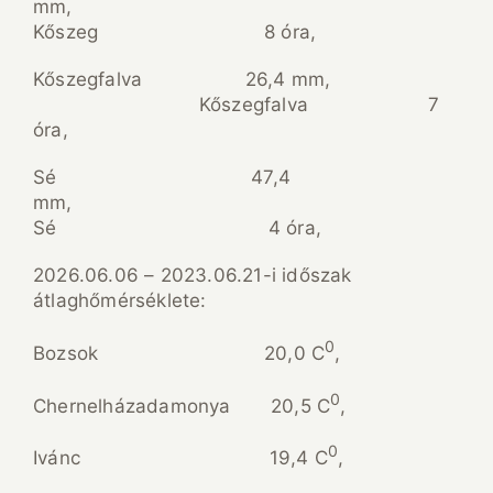
mm,
Kőszeg 8 óra,
Kőszegfalva 26,4 mm,
Kőszegfalva 7
óra,
Sé 47,4
mm,
Sé 4 óra,
2026.06.06 – 2023.06.21-i időszak
átlaghőmérséklete:
0
Bozsok 20,0 C
,
0
Chernelházadamonya 20,5 C
,
0
Ivánc 19,4 C
,