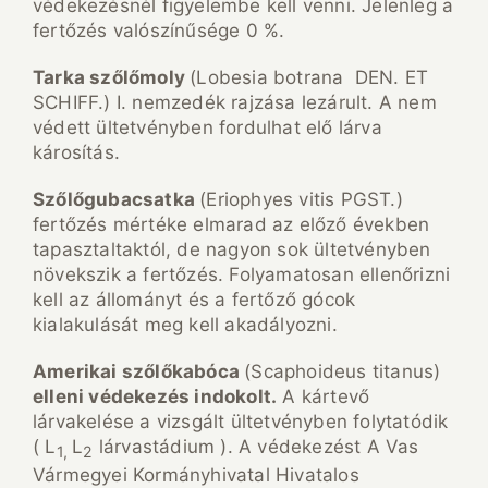
védekezésnél figyelembe kell venni. Jelenleg a
fertőzés valószínűsége 0 %.
Tarka sz
ő
l
ő
moly
(Lobesia botrana DEN. ET
SCHIFF.) I. nemzedék rajzása lezárult. A nem
védett ültetvényben fordulhat elő lárva
károsítás.
Sz
ő
l
ő
gubacsatka
(Eriophyes vitis PGST.)
fertőzés mértéke elmarad az előző években
tapasztaltaktól, de nagyon sok ültetvényben
növekszik a fertőzés. Folyamatosan ellenőrizni
kell az állományt és a fertőző gócok
kialakulását meg kell akadályozni.
Amerikai sz
ő
l
ő
kab
ó
ca
(Scaphoideus titanus)
elleni v
é
dekez
é
s indokolt.
A kártevő
lárvakelése a vizsgált ültetvényben folytatódik
( L
L
lárvastádium ). A védekezést A Vas
1,
2
Vármegyei Kormányhivatal Hivatalos