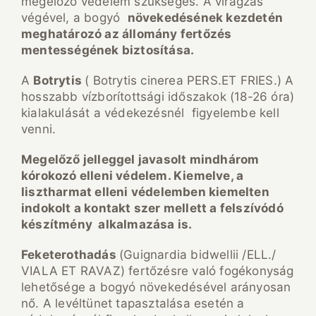
megelőző védelem szükséges. A virágzás
végével, a bogyó
n
ö
veked
é
s
é
nek kezdet
é
n
meghat
á
roz
ó
az
á
llom
á
ny fert
ő
z
é
s
mentess
é
g
é
nek biztos
í
t
á
sa.
A
Botrytis
( Botrytis cinerea PERS.ET FRIES.) A
hosszabb vízborítottsági időszakok (18-26 óra)
kialakulását a védekezésnél figyelembe kell
venni.
Megel
ő
z
ő
jelleggel javasolt mindh
á
rom
k
ó
rokoz
ó
elleni v
é
delem. Kiemelve, a
lisztharmat elleni v
é
delemben kiemelten
indokolt a kontakt szer mellett a felsz
í
v
ó
d
ó
k
é
sz
í
tm
é
ny alkalmaz
á
sa is.
Feketerothad
á
s
(Guignardia bidwellii /ELL./
VIALA ET RAVAZ) fertőzésre való fogékonyság
lehetősége a bogyó növekedésével arányosan
nő. A levéltünet tapasztalása esetén a