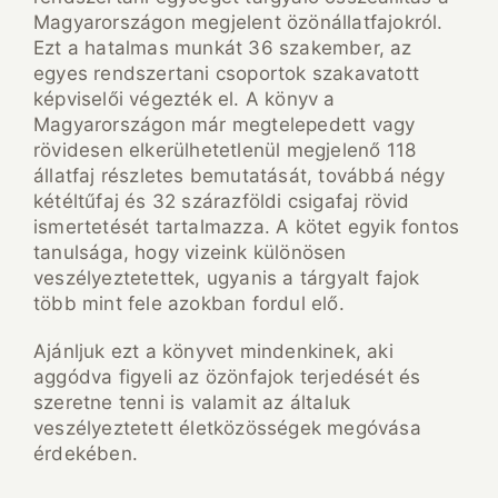
Magyarországon megjelent özönállatfajokról.
Ezt a hatalmas munkát 36 szakember, az
egyes rendszertani csoportok szakavatott
képviselői végezték el. A könyv a
Magyarországon már megtelepedett vagy
rövidesen elkerülhetetlenül megjelenő 118
állatfaj részletes bemutatását, továbbá négy
kétéltűfaj és 32 szárazföldi csigafaj rövid
ismertetését tartalmazza. A kötet egyik fontos
tanulsága, hogy vizeink különösen
veszélyeztetettek, ugyanis a tárgyalt fajok
több mint fele azokban fordul elő.
Ajánljuk ezt a könyvet mindenkinek, aki
aggódva figyeli az özönfajok terjedését és
szeretne tenni is valamit az általuk
veszélyeztetett életközösségek megóvása
érdekében.