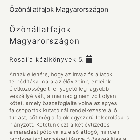
Özönállatfajok Magyarországon
Özönállatfajok
Magyarországon
Rosalia kézikönyvek 5.
Annak ellenére, hogy az inváziós állatok
térhódítása mára az élővizeink, erdeink
életközösségeit fenyegető legnagyobb
veszéllyé vált, a mai napig nem volt olyan
kötet, amely összefoglalta volna az egyes
fajcsoportok kutatóinál rendelkezésre álló
tudást, sőt még a fajok egyszerű felsorolása is
hiányzott. Kötetünk ezt a két évtizedes
elmaradást pótolva az első átfogó, minden
rendszertani egységet tárgyaló összeállítás a