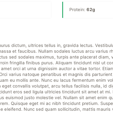
Protein:
62g
purus dictum, ultrices tellus in, gravida lectus. Vestib
ssa et faucibus. Nullam sodales luctus arcu varius 
lectus sed sodales maximus, turpis ante placerat diam, 
Proin fringilla finibus purus. Aliquam tincidunt nisl ut 
 amet orci at urna dignissim auctor a vitae tortor. Etiam
Orci varius natoque penatibus et magnis dis parturien
iquam eu mollis ante. Nunc eu lacus fermentum enim vo
 eget convallis volutpat, arcu tellus facilisis nulla, id d
idunt eros sed ligula ultricies tincidunt sit amet at mi
bus euismod justo molestie vel. Nullam sit amet enim qui
lorem. Quisque eget mi ac nibh tincidunt pretium. Sus
ae eleifend. Nunc sed quam sollicitudin, mattis mauris 