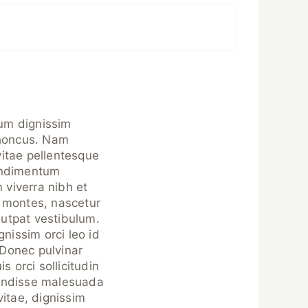
ulum dignissim
rhoncus. Nam
vitae pellentesque
condimentum
 viverra nibh et
t montes, nascetur
lutpat vestibulum.
ignissim orci leo id
. Donec pulvinar
s orci sollicitudin
pendisse malesuada
vitae, dignissim