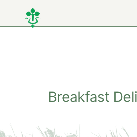
Kihagyás
Breakfast Del