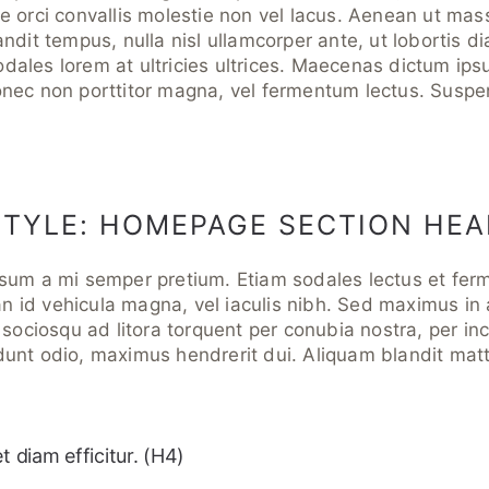
e orci convallis molestie non vel lacus. Aenean ut mass
andit tempus, nulla nisl ullamcorper ante, ut lobortis 
dales lorem at ultricies ultrices. Maecenas dictum ip
onec non porttitor magna, vel fermentum lectus. Susp
TYLE: HOMEPAGE SECTION HEA
psum a mi semper pretium. Etiam sodales lectus et fe
 id vehicula magna, vel iaculis nibh. Sed maximus in 
i sociosqu ad litora torquent per conubia nostra, per i
unt odio, maximus hendrerit dui. Aliquam blandit matti
t diam efficitur. (H4)