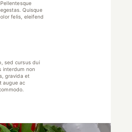
. Pellentesque
s egestas. Quisque
or felis, eleifend
o, sed cursus dui
is interdum non
, gravida et
ut augue ac
e commodo.