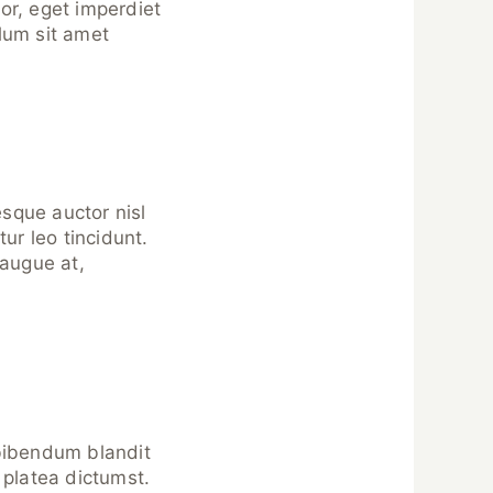
tor, eget imperdiet
lum sit amet
sque auctor nisl
ur leo tincidunt.
 augue at,
 bibendum blandit
 platea dictumst.