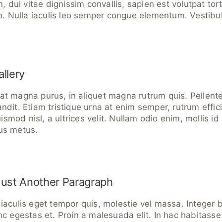
m, dui vitae dignissim convallis, sapien est volutpat tor
eo. Nulla iaculis leo semper congue elementum. Vestibu
llery
t magna purus, in aliquet magna rutrum quis. Pellente
dit. Etiam tristique urna at enim semper, rutrum efficit
mod nisl, a ultrices velit. Nullam odio enim, mollis id
us metus.
Just Another Paragraph
iaculis eget tempor quis, molestie vel massa. Integer
nc egestas et. Proin a malesuada elit. In hac habitasse