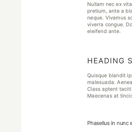
Nullam nec ex vita
pretium, ante a bl
neque. Vivamus so
viverra congue. D
eleifend ante.
HEADING S
Quisque blandit i
malesuada. Aenean
Class aptent tacit
Maecenas at tincid
Phasellus in nunc e