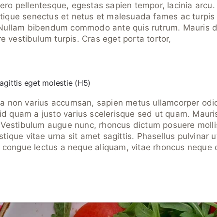
bero pellentesque, egestas sapien tempor, lacinia arcu
istique senectus et netus et malesuada fames ac turpi
. Nullam bibendum commodo ante quis rutrum. Mauris dol
e vestibulum turpis. Cras eget porta tortor,
agittis eget molestie (H5)
ula non varius accumsan, sapien metus ullamcorper odi
 id quam a justo varius scelerisque sed ut quam. Maur
Vestibulum augue nunc, rhoncus dictum posuere mollis
istique vitae urna sit amet sagittis. Phasellus pulvinar 
 congue lectus a neque aliquam, vitae rhoncus nequ