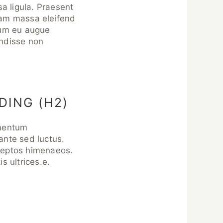
a ligula. Praesent
diam massa eleifend
sum eu augue
endisse non
DING (H2)
rmentum
ante sed luctus.
nceptos himenaeos.
s ultrices.e.