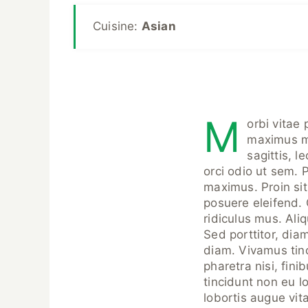
Cuisine:
Asian
M
orbi vitae 
maximus ma
sagittis, 
orci odio ut sem. 
maximus. Proin sit
posuere eleifend. 
ridiculus mus. Al
Sed porttitor, diam
diam. Vivamus tinc
pharetra nisi, fini
tincidunt non eu 
lobortis augue vit