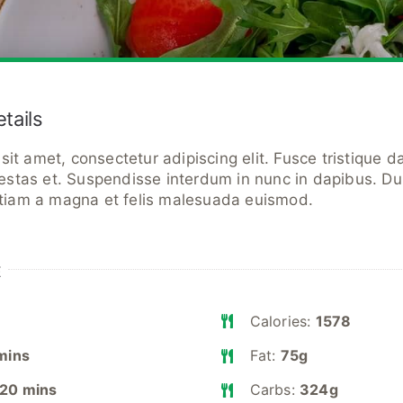
etails
it amet, consectetur adipiscing elit. Fusce tristique 
tas et. Suspendisse interdum in nunc in dapibus. Du
 Etiam a magna et felis malesuada euismod.
E
Calories:
1578
mins
Fat:
75g
20 mins
Carbs:
324g