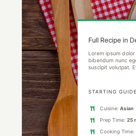
Full Recipe in D
Lorem ipsum dolor s
bibendum nunc eges
suscipit volutpat.
STARTING GUID
Cuisine:
Asian
Prep Time:
25 
Cooking Time: