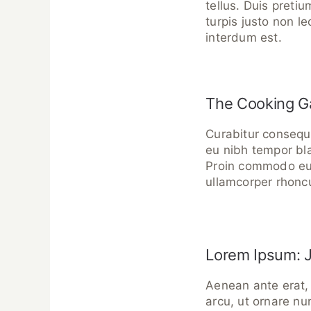
tellus. Duis pretiu
turpis justo non l
interdum est.
The Cooking Ga
Curabitur consequa
eu nibh tempor blan
Proin commodo euis
ullamcorper rhonc
Lorem Ipsum: 
Aenean ante erat, 
arcu, ut ornare nu