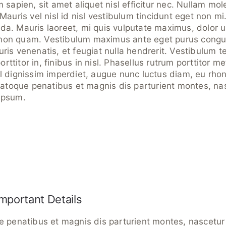
 sapien, sit amet aliquet nisl efficitur nec. Nullam mole
Mauris vel nisl id nisl vestibulum tincidunt eget non mi
a. Mauris laoreet, mi quis vulputate maximus, dolor u
isl non quam. Vestibulum maximus ante eget purus congu
ris venenatis, et feugiat nulla hendrerit. Vestibulum te
titor in, finibus in nisl. Phasellus rutrum porttitor me
l dignissim imperdiet, augue nunc luctus diam, eu rhon
 natoque penatibus et magnis dis parturient montes, nas
ipsum.
mportant Details
e penatibus et magnis dis parturient montes, nascetur 