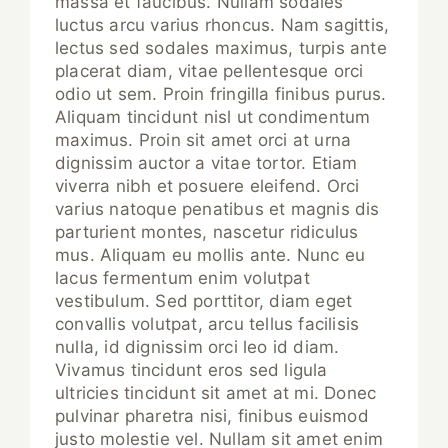
massa et faucibus. Nullam sodales
luctus arcu varius rhoncus. Nam sagittis,
lectus sed sodales maximus, turpis ante
placerat diam, vitae pellentesque orci
odio ut sem. Proin fringilla finibus purus.
Aliquam tincidunt nisl ut condimentum
maximus. Proin sit amet orci at urna
dignissim auctor a vitae tortor. Etiam
viverra nibh et posuere eleifend. Orci
varius natoque penatibus et magnis dis
parturient montes, nascetur ridiculus
mus. Aliquam eu mollis ante. Nunc eu
lacus fermentum enim volutpat
vestibulum. Sed porttitor, diam eget
convallis volutpat, arcu tellus facilisis
nulla, id dignissim orci leo id diam.
Vivamus tincidunt eros sed ligula
ultricies tincidunt sit amet at mi. Donec
pulvinar pharetra nisi, finibus euismod
justo molestie vel. Nullam sit amet enim