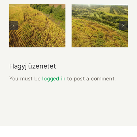
Fruit Platter with
Lunch Favourite
Banana, Mango,
with Salad, Naan
Berries and
And Beans
Orange
Hagyj üzenetet
You must be
logged in
to post a comment.