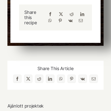
Share
this
recipe
Share This Article
Facebook
X
Reddit
LinkedIn
WhatsApp
Pinterest
Vk
Email:
Ajánlott projektek