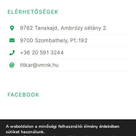
ELÉRHETŐSÉGEK
9762 Tanakajd, Ambrózy sétány 2.
9700 Szombathely, Pf.:192
+36 20 591 3244
titkar@vmnk.hu
FACEBOOK
A weboldalon a minőségi felhasználói élmény érdekében
sütiket használunk.