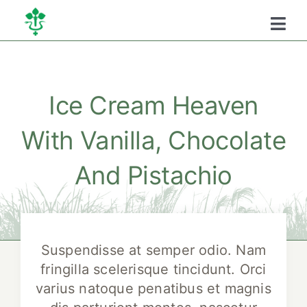
Kihagyás
Togg
Navi
Főoldal
Ice Cream Heaven
Kamaráról
With Vanilla, Chocolate
Oktatás
And Pistachio
Szükséghelyzeti
Suspendisse at semper odio. Nam
fringilla scelerisque tincidunt. Orci
varius natoque penatibus et magnis