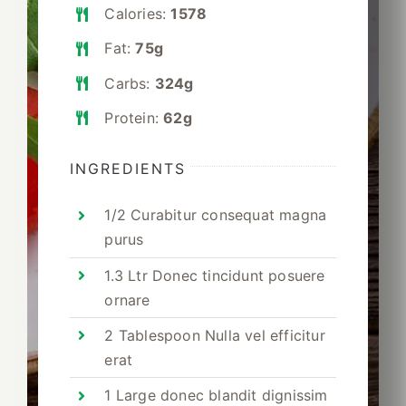
Calories:
1578
Fat:
75g
Carbs:
324g
Protein:
62g
INGREDIENTS
1/2 Curabitur consequat magna
purus
1.3 Ltr Donec tincidunt posuere
ornare
2 Tablespoon Nulla vel efficitur
erat
1 Large donec blandit dignissim