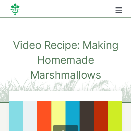
Kihagyás
Togg
Navi
Főoldal
Video Recipe: Making
Kamaráról
Homemade
Oktatás
Marshmallows
Szükséghelyzeti