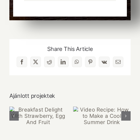
Share This Article
Facebook
X
Reddit
LinkedIn
WhatsApp
Pinterest
Vk
Email:
Ajánlott projektek
Video Recipe:
Breakfast Delight
How to Make a
With Strawberry,
Cool Summer
Egg And Fruit
Drink