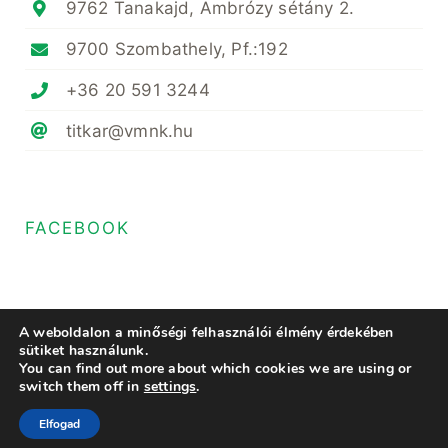
9762 Tanakajd, Ambrózy sétány 2.
9700 Szombathely, Pf.:192
+36 20 591 3244
titkar@vmnk.hu
FACEBOOK
A weboldalon a minőségi felhasználói élmény érdekében
sütiket használunk.
You can find out more about which cookies we are using or
© Copyright 2020- 2023 • Magyar Növényvédő Mérnöki és Növényorvosi
switch them off in
settings
.
Kamara Vas Megyei Területi Szervezete • All Rights Reserved • Minden
jog fenntartva
Elfogad