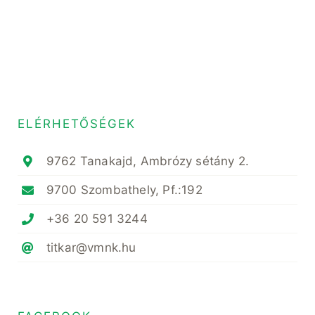
ELÉRHETŐSÉGEK
9762 Tanakajd, Ambrózy sétány 2.
9700 Szombathely, Pf.:192
+36 20 591 3244
titkar@vmnk.hu