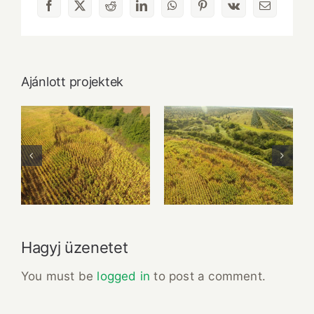
Facebook
X
Reddit
LinkedIn
WhatsApp
Pinterest
Vk
Email:
Ajánlott projektek
Fruit Platter with
Lunch Favourite
Banana, Mango,
with Salad, Naan
Berries and
And Beans
Orange
Hagyj üzenetet
You must be
logged in
to post a comment.