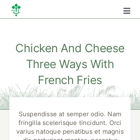
Kihagyás
Togg
Navi
Főoldal
Chicken And Cheese
Kamaráról
Three Ways With
Oktatás
French Fries
Szükséghelyzeti
Suspendisse at semper odio. Nam
fringilla scelerisque tincidunt. Orci
varius natoque penatibus et magnis