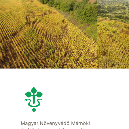
Lunch Favourite with Salad, Naan
Fruit Pla
And Beans
Be
Magyar Növényvédő Mérnöki