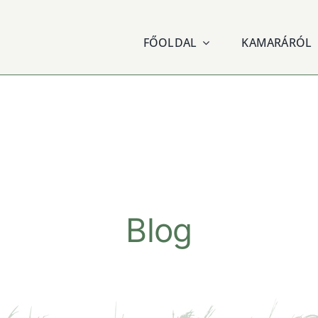
FŐOLDAL
KAMARÁRÓL
Blog
on is here. Lorem ipsum dolor sit amet, consectetur adipis