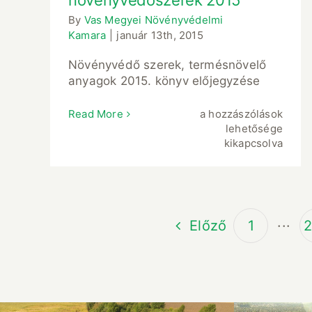
növényvédőszerek 2015
By
Vas Megyei Növényvédelmi
Kamara
|
január 13th, 2015
Növényvédő szerek, termésnövelő
anyagok 2015. könyv előjegyzése
növényvédőszerek
Read More
a hozzászólások
2015
lehetősége
bejegyzéshez
kikapcsolva
Előző
1
···