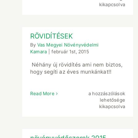
kikapcsolva
RÖVIDÍTÉSEK
By
Vas Megyei Növényvédelmi
Kamara
|
február 1st, 2015
Néhány új rövidítés ami nem biztos,
hogy segíti az éves munkánkat!!
RÖVIDÍTÉSEK
Read More
a hozzászólások
bejegyzéshez
lehetősége
kikapcsolva