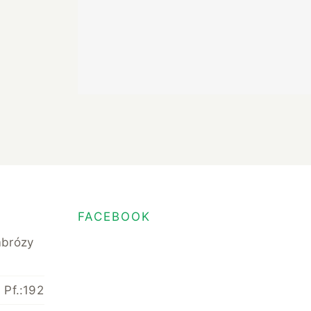
 With
 Fruit
Ice Cream Heaven With Vanilla,
Chocolate And Pistachio
FACEBOOK
mbrózy
 Pf.:192