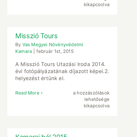
bejegyzéshez
kikapcsolva
Misszió Tours
By
Vas Megyei Növényvédelmi
Kamara
|
február 1st, 2015
A Misszió Tours Utazási Iroda 2014.
évi fotópályázatának díjazott képei.2.
helyezést értünk el.
Misszió
Read More
a hozzászólások
Tours
lehetősége
bejegyzéshez
kikapcsolva