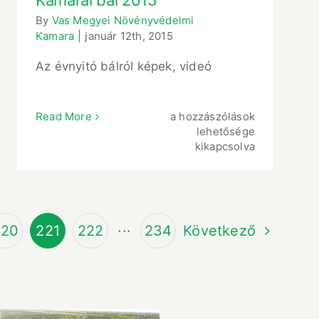
Kamarai bál 2015
By
Vas Megyei Növényvédelmi
Kamara
|
január 12th, 2015
Az évnyitó bálról képek, videó
Kamarai
Read More
a hozzászólások
bál
lehetősége
2015
kikapcsolva
bejegyzéshez
220
221
222
···
234
Következő