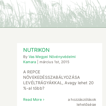
NUTRIKON
By
Vas Megyei Növényvédelmi
Kamara
|
március 1st, 2015
A REPCE
NÖVEKEDÉSSZABÁLYOZÁSA
LEVÉLTRÁGYÁKKAL, Avagy lehet 20
%-al több?
NUTRIKON
Read More
a hozzászólások
bejegyzéshez
lehetősége