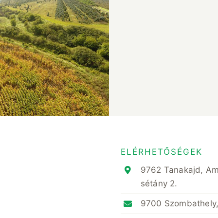
Breakfast Delight
Strawberry, Egg And
tter with Banana, Mango,
rries and Orange
ELÉRHETŐSÉGEK
9762 Tanakajd, A
sétány 2.
9700 Szombathely,